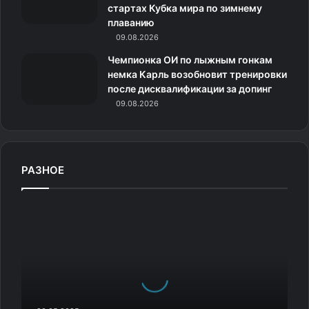
и
стартах Кубка мира по зимнему
плаванию
09.08.2026
Чемпионка ОИ по лыжным гонкам
немка Карль возобновит тренировки
после дисквалификации за допинг
09.08.2026
РАЗНОЕ
С
а
т
у
р
н
в