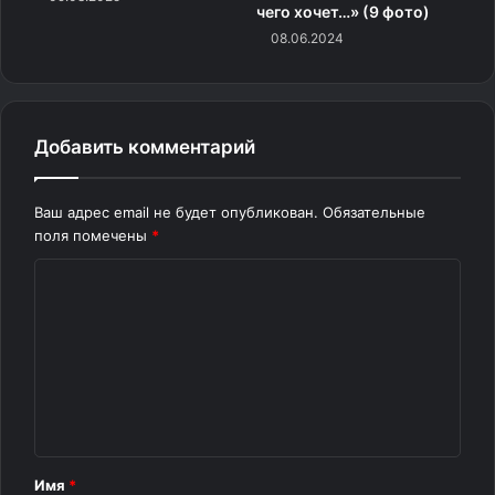
чего хочет…» (9 фото)
08.06.2024
Добавить комментарий
Ваш адрес email не будет опубликован.
Обязательные
поля помечены
*
К
о
м
м
е
н
т
Имя
*