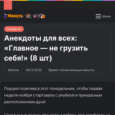
Switch
Меню
skin
Анекдоты
Анекдоты для всех:
«Главное — не грузить
себя!» (8 шт)
dimurra
08.12.2025
Время чтения меньше минуты
Порция позитива в этот понедельник, чтобы первая
неделя ноября стартовала с улыбкой и прекрасным
расположением духа!
Сегодня в выпуске: про тело и работу, про заработок на