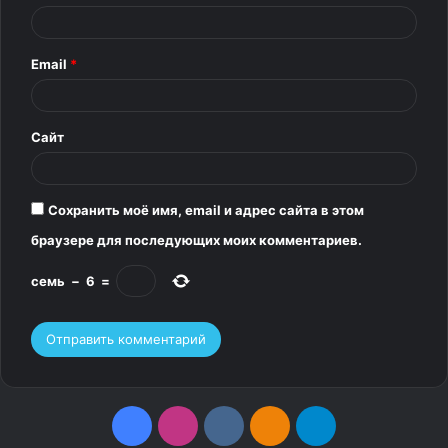
а
р
Email
*
и
й
*
Сайт
Сохранить моё имя, email и адрес сайта в этом
браузере для последующих моих комментариев.
Источник:
bugaga.ru
семь
−
6
=
F
I
v
О
T