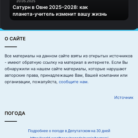
О
20.05.2025
Сатурн в Овне 2025–2028: как
в
планета‑учитель изменит вашу жизнь
н
е
2
0
О САЙТЕ
2
5
–
Все материалы на данном сайте взяты из открытых источников
2
- имеют обратную ссылку на материал в интернете. Если Вы
0
обнаружили на нашем сайте материалы, которые нарушают
2
авторские права, принадлежащие Вам, Вашей компании или
8
организации, пожалуйста,
сообщите нам.
:
к
Источник
а
к
п
ПОГОДА
л
а
н
Подробнее о погоде в Депутатском на 30 дней
е