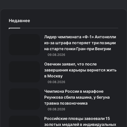
a
n
k
д
e
c
s
.
н
l
Недавнее
e
t
c
о
e
Лидер чемпионата «Ф‑1» Антонелли
b
a
o
к
g
из‑за штрафа потеряет три позиции
на старте гонки Гран‑при Венгрии
o
g
m
л
r
09.08.2026
o
r
а
a
Овечкин заявил, что после
завершения карьеры вернется жить
k
a
с
m
в Москву
09.08.2026
m
с
Чемпиона России в марафоне
н
Реункова сбила машина, у бегуна
травма позвоночника
и
09.08.2026
к
Российские пловцы завоевали 15
золотых медалей в индивидуальных