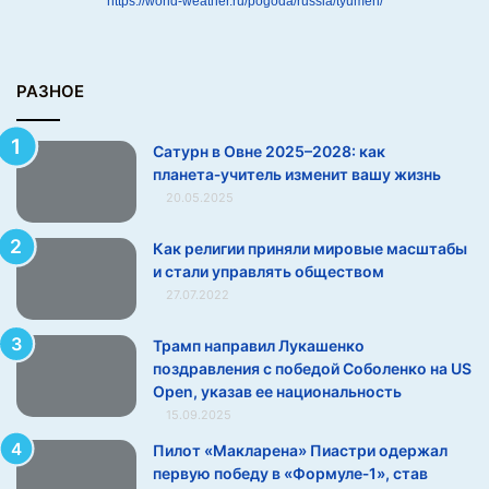
https://world-weather.ru/pogoda/russia/tyumen/
т
а
‑
у
РАЗНОЕ
ч
и
Сатурн в Овне 2025–2028: как
т
планета‑учитель изменит вашу жизнь
е
20.05.2025
л
ь
и
Как религии приняли мировые масштабы
з
и стали управлять обществом
м
27.07.2022
е
н
Трамп направил Лукашенко
и
поздравления с победой Соболенко на US
т
Open, указав ее национальность
в
15.09.2025
а
Пилот «Макларена» Пиастри одержал
ш
первую победу в «Формуле‑1», став
у