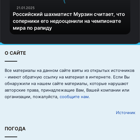
й
с
21.01.2025
Российский шахматист Мурзин считает, что
к
соперники его недооценили на чемпионате
и
мира по рапиду
й
ш
а
х
О САЙТЕ
м
а
т
Все материалы на данном сайте взяты из открытых источников
и
- имеют обратную ссылку на материал в интернете. Если Вы
с
обнаружили на нашем сайте материалы, которые нарушают
т
авторские права, принадлежащие Вам, Вашей компании или
М
организации, пожалуйста,
сообщите нам.
у
р
Источник
з
и
н
ПОГОДА
с
ч