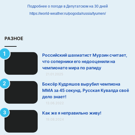
и
Подробнее о погоде в Депутатском на 30 дней
т
https://world-weather.ru/pogoda/russia/tyumen/
а
е
т
,
РАЗНОЕ
ч
т
Российский шахматист Мурзин считает,
о
что соперники его недооценили на
с
чемпионате мира по рапиду
о
21.01.2025
п
е
Боксёр Кудряшов вырубил чемпиона
р
ММА за 45 секунд. Русская Кувалда своё
н
дело знает!
и
13.06.2022
к
Как же я неправильно живу!
и
е
19.08.2024
г
о