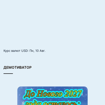
т
е
м
и
р
а
п
о
р
а
п
Курс валют
USD
: Пн, 10 Авг.
и
д
у
ДЕМОТИВАТОР