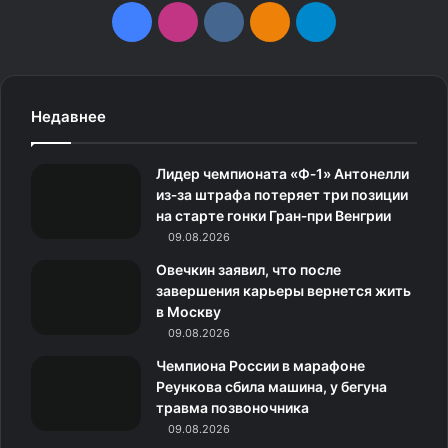
F
I
v
О
T
a
n
k
д
e
c
s
.
н
l
Недавнее
e
t
c
о
e
Лидер чемпионата «Ф‑1» Антонелли
b
a
o
к
g
из‑за штрафа потеряет три позиции
на старте гонки Гран‑при Венгрии
o
g
m
л
r
09.08.2026
o
r
а
a
Овечкин заявил, что после
завершения карьеры вернется жить
k
a
с
m
в Москву
09.08.2026
m
с
Чемпиона России в марафоне
н
Реункова сбила машина, у бегуна
травма позвоночника
и
09.08.2026