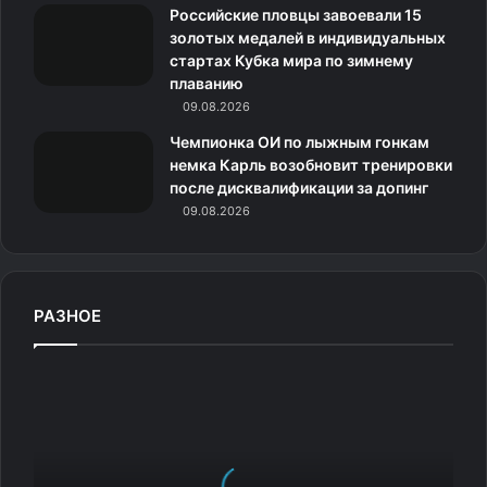
к
Российские пловцы завоевали 15
золотых медалей в индивидуальных
и
стартах Кубка мира по зимнему
плаванию
09.08.2026
Чемпионка ОИ по лыжным гонкам
немка Карль возобновит тренировки
после дисквалификации за допинг
09.08.2026
РАЗНОЕ
Р
о
Источник:
bugaga.ru
с
с
и