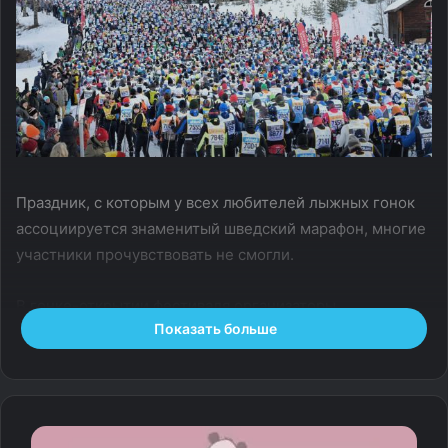
Праздник, с которым у всех любителей лыжных гонок
ассоциируется знаменитый шведский марафон, многие
участники прочувствовать не смогли.
В гонке-открытии фестиваля организаторы
Показать больше
не справились с логистическими трудностями и просто
подставили своих соотечественников. Вместо
удовольствия — море разочарования.
Хаос на дорогах и слабый менеджмент подвели