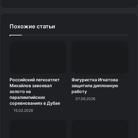
В воскресенье, 25 февраля, организаторы планировали
порадовать всех гонкой-открытием, в рамках которой
участникам можно было преодолеть те же 90 км, что
Похожие статьи
и через неделю побегут профессиональные
марафонцы. Однако зимняя неделя стартовала не так,
как хотели этого в Швеции.
Российский легкоатлет
Фигуристка Игнатова
Михайлов завоевал
защитила дипломную
золото на
работу
паралимпийских
07.06.2026
соревнованиях в Дубае
15.02.2026