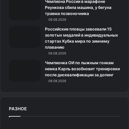
Чемпиона России в марафоне
н
Реункова сбила машина, у бегуна
травма позвоночника
и
09.08.2026
к
Российские пловцы завоевали 15
золотых медалей в индивидуальных
и
стартах Кубка мира по зимнему
плаванию
09.08.2026
Чемпионка ОИ по лыжным гонкам
немка Карль возобновит тренировки
после дисквалификации за допинг
09.08.2026
Участники гонки Васалоппет / Фото: © Ulf Palm /
Keystone Press Agency / Global Look Press
Маленькая деревня стала местом, которое Ханна
РАЗНОЕ
запомнит надолго:
Н
— Я, наверное, никогда не была так разочарована.