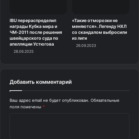
Лыжники на Васалоппете / Фото: © Ulf Palm / Keystone
IBU перераспределил
«Такие отморозки не
Press Agency / Global Look Press
награды Кубка мира и
меняются». Легенду НХЛ
ЧМ‑2011 после решения
со скандалом выбросили
швейцарского суда по
из лиги
Перед стадионом утром образовалась большая пробка,
апелляции Устюгова
26.09.2023
из-за чего многие не сумели выйти на дистанцию
28.06.2025
к обозначенному времени:
— Мы уехали из дома вовремя, чтобы успеть. Нам
оставалось проехать примерно четыре километра,
Добавить комментарий
когда движение полностью остановилось, —
рассказывает 32-летняя Ханна Старк.
Ваш адрес email не будет опубликован.
Обязательные
поля помечены
*
Хаос на дорогах был вызван заснеженной парковкой
К
и сломавшимся автобусом. Форс-мажорную ситуацию
о
организаторы разрешили, пообещав увеличить время
м
прохождения контрольных пунктов.