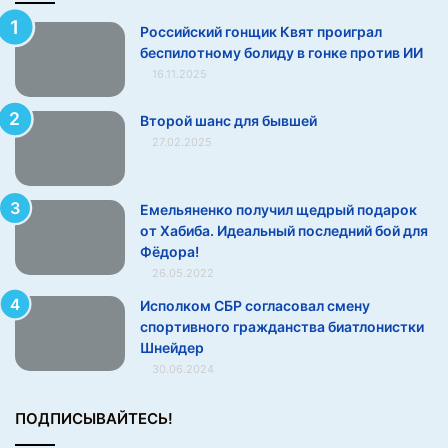
о
Российский гонщик Квят проиграл
т
беспилотному болиду в гонке против ИИ
н
16.11.2025
о
м
у
Второй шанс для бывшей
б
27.02.2025
о
л
и
Емельяненко получил щедрый подарок
д
от Хабиба. Идеальный последний бой для
у
Фёдора!
в
26.05.2022
г
Исполком СБР согласовал смену
о
спортивного гражданства биатлонистки
н
Шнейдер
к
30.06.2024
е
п
р
ПОДПИСЫВАЙТЕСЬ!
о