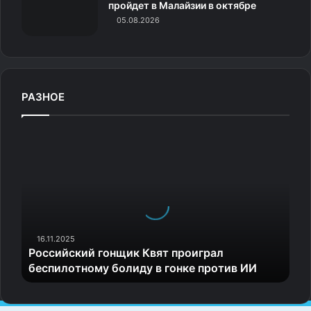
пройдет в Малайзии в октябре
05.08.2026
РАЗНОЕ
Р
о
с
с
и
й
с
к
16.11.2025
Российский гонщик Квят проиграл
и
беспилотному болиду в гонке против ИИ
й
г
о