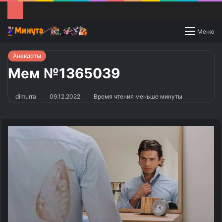
Switch
Меню
skin
Анекдоты
Мем №1365039
dimurra
09.12.2022
Время чтения меньше минуты