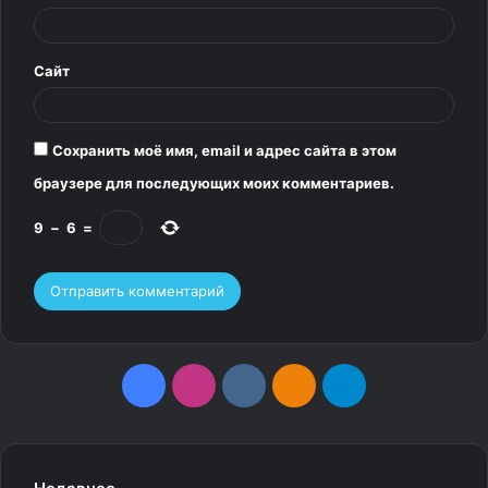
й
*
Сайт
Сохранить моё имя, email и адрес сайта в этом
браузере для последующих моих комментариев.
9
−
6
=
F
I
v
О
T
a
n
k
д
e
c
s
.
н
l