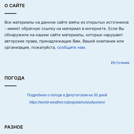
н
О САЙТЕ
щ
и
к
Все материалы на данном сайте взяты из открытых источников
К
- имеют обратную ссылку на материал в интернете. Если Вы
в
обнаружили на нашем сайте материалы, которые нарушают
я
авторские права, принадлежащие Вам, Вашей компании или
т
организации, пожалуйста,
сообщите нам.
п
р
Источник
о
и
г
ПОГОДА
р
а
л
Подробнее о погоде в Депутатском на 30 дней
б
https://world-weather.ru/pogoda/russia/tyumen/
е
с
п
и
РАЗНОЕ
л