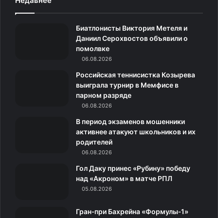
Недавнее
e
t
c
о
e
Биатлонисты Виктория Метеля и
b
a
o
к
g
Даниил Серохвостов объявили о
помолвке
o
g
m
л
r
06.08.2026
o
r
а
a
Российская теннисистка Козырева
выиграла турнир в Мемфисе в
k
a
с
m
парном разряде
06.08.2026
m
с
В период экзаменов мошенники
н
активнее атакуют школьников и их
родителей
и
06.08.2026
к
Гол Даку принес «Рубину» победу
над «Акроном» в матче РПЛ
и
05.08.2026
Гран‑при Бахрейна «Формулы‑1»