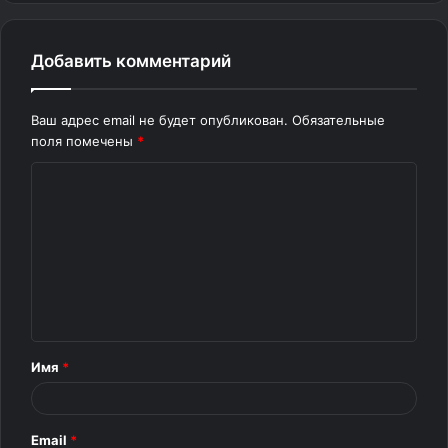
Добавить комментарий
Ваш адрес email не будет опубликован.
Обязательные
поля помечены
*
К
о
м
м
е
н
т
Имя
*
а
р
Email
*
и