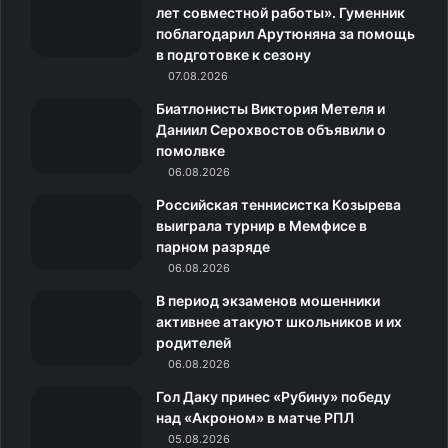
лет совместной работы». Гуменник
поблагодарил Арутюняна за помощь
o
g
m
л
r
в подготовке к сезону
o
07.08.2026
r
а
a
Биатлонисты Виктория Метеля и
k
a
с
m
Даниил Серохвостов объявили о
помолвке
m
с
06.08.2026
н
Российская теннисистка Козырева
выиграла турнир в Мемфисе в
и
парном разряде
06.08.2026
к
В период экзаменов мошенники
и
активнее атакуют школьников и их
родителей
06.08.2026
Гол Даку принес «Рубину» победу
над «Акроном» в матче РПЛ
05.08.2026