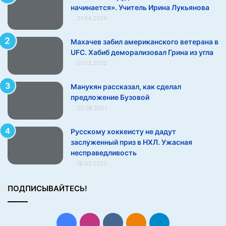
начинается». Учитель Ирина Лукьянова
е
21.04.2024
т
с
я
Махачев забил американского ветерана в
»
UFC. Хабиб деморализовал Грина из угла
.
01.03.2022
У
ч
Манукян рассказал, как сделал
и
предложение Бузовой
т
20.08.2021
е
л
Русскому хоккеисту не дадут
ь
заслуженный приз в НХЛ. Ужасная
И
несправедливость
р
18.03.2023
и
н
ПОДПИСЫВАЙТЕСЬ!
а
Л
у
к
Facebook
Instagram
vk.com
Одноклассники
Telegram