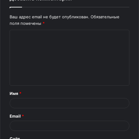
Ваш адрес email не будет опубликован.
Обязательные
поля помечены
*
К
о
м
м
е
н
т
Имя
*
а
р
Email
*
и
й
*
Сайт