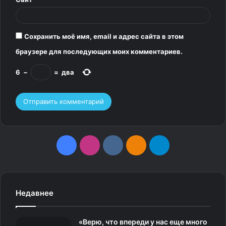
Сохранить моё имя, email и адрес сайта в этом
браузере для последующих моих комментариев.
6
−
=
два
F
I
v
О
T
a
n
k
д
e
c
s
.
н
l
Недавнее
e
t
c
о
e
«Верю, что впереди у нас еще много
b
a
o
к
g