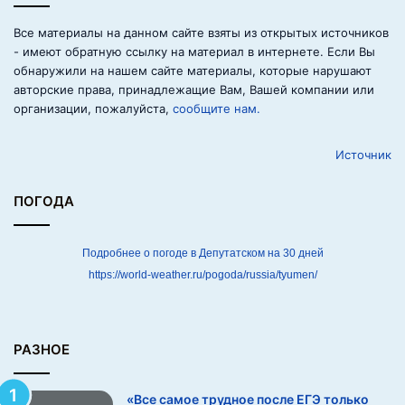
о
е
Все материалы на данном сайте взяты из открытых источников
п
- имеют обратную ссылку на материал в интернете. Если Вы
о
обнаружили на нашем сайте материалы, которые нарушают
с
авторские права, принадлежащие Вам, Вашей компании или
л
организации, пожалуйста,
сообщите нам.
е
Е
Источник
Г
Э
т
ПОГОДА
о
л
ь
Подробнее о погоде в Депутатском на 30 дней
к
https://world-weather.ru/pogoda/russia/tyumen/
о
н
а
ч
РАЗНОЕ
и
н
«Все самое трудное после ЕГЭ только
а