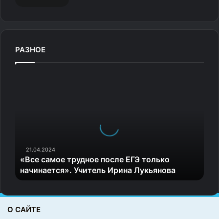
РАЗНОЕ
«
В
с
е
с
а
м
о
21.04.2024
«Все самое трудное после ЕГЭ только
е
начинается». Учитель Ирина Лукьянова
т
р
у
д
О САЙТЕ
н