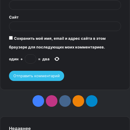
й
*
Сайт
Сохранить моё имя, email и адрес сайта в этом
браузере для последующих моих комментариев.
один
+
=
два
F
I
v
О
T
a
n
k
д
e
c
s
.
н
l
Недавнее