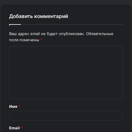
Добавить комментарий
Ваш адрес email не будет опубликован.
Обязательные
поля помечены
*
К
о
м
м
е
н
т
Имя
*
а
р
Email
*
и