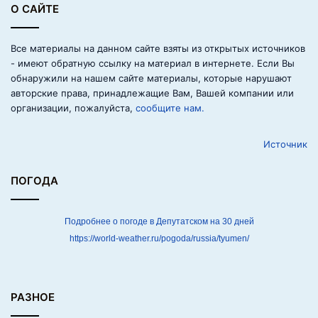
О САЙТЕ
р
б
о
Все материалы на данном сайте взяты из открытых источников
л
- имеют обратную ссылку на материал в интернете. Если Вы
ь
обнаружили на нашем сайте материалы, которые нарушают
ш
авторские права, принадлежащие Вам, Вашей компании или
е
организации, пожалуйста,
сообщите нам.
н
е
Источник
п
р
и
ПОГОДА
к
о
в
Подробнее о погоде в Депутатском на 30 дней
а
https://world-weather.ru/pogoda/russia/tyumen/
н
к
п
о
РАЗНОЕ
с