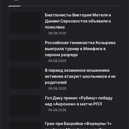
e
t
c
о
e
Биатлонисты Виктория Метеля и
b
a
o
к
g
Даниил Серохвостов объявили о
помолвке
o
g
m
л
r
06.08.2026
o
r
а
a
Российская теннисистка Козырева
выиграла турнир в Мемфисе в
k
a
с
m
парном разряде
06.08.2026
m
с
В период экзаменов мошенники
н
активнее атакуют школьников и их
родителей
и
06.08.2026
к
Гол Даку принес «Рубину» победу
над «Акроном» в матче РПЛ
и
05.08.2026
Гран‑при Бахрейна «Формулы‑1»