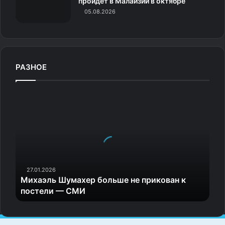
пройдет в Малайзии в октябре
05.08.2026
РАЗНОЕ
М
и
х
а
э
л
ь
Ш
27.01.2026
Михаэль Шумахер больше не прикован к
у
постели — СМИ
м
а
х
е