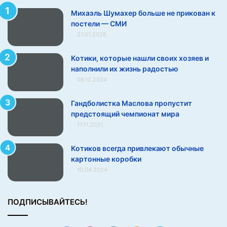
т
Михаэль Шумахер больше не прикован к
е
постели — СМИ
л
27.01.2026
и
—
С
Котики, которые нашли своих хозяев и
М
наполнили их жизнь радостью
И
08.12.2024
Гандболистка Маслова пропустит
предстоящий чемпионат мира
17.11.2021
Котиков всегда привлекают обычные
картонные коробки
10.04.2024
ПОДПИСЫВАЙТЕСЬ!