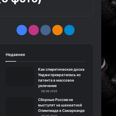
F
I
v
О
T
a
n
k
д
e
c
s
.
н
l
Недавнее
e
t
c
о
e
Как спиритическая доска
b
a
o
к
g
Уиджи превратилась из
патента в массовое
o
g
m
л
r
увлечение
o
r
08.08.2026
а
a
Сборные России не
k
a
с
m
выступят на шахматной
Олимпиаде в Самарканде
m
с