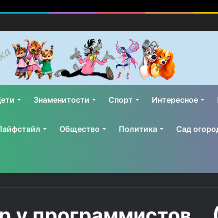
ети
Знаменитости
Спорт
Интересное
Лайфстайл
Общество
Политика
Сад огоро
р у программистов… 