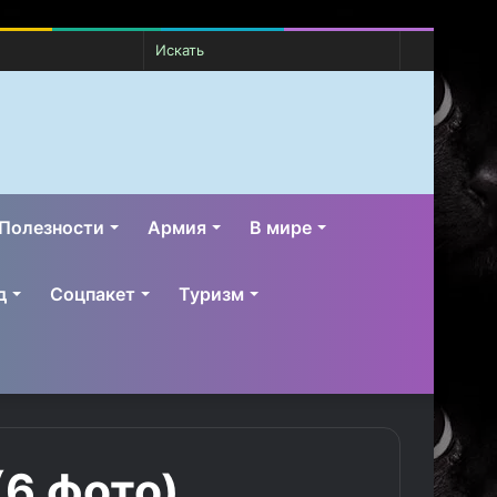
Случайная
Switch
Искать
статья
skin
Полезности
Армия
В мире
д
Соцпакет
Туризм
(6 фото)