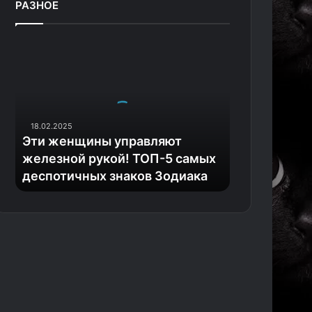
РАЗНОЕ
Э
т
и
ж
е
н
18.02.2025
щ
Эти женщины управляют
и
железной рукой! ТОП-5 самых
н
деспотичных знаков Зодиака
ы
у
п
р
а
в
л
я
ю
т