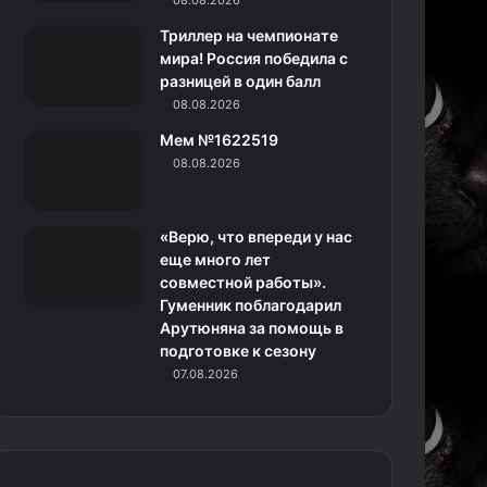
08.08.2026
н
Триллер на чемпионате
мира! Россия победила с
и
разницей в один балл
08.08.2026
к
Мем №1622519
и
08.08.2026
«Верю, что впереди у нас
еще много лет
совместной работы».
Гуменник поблагодарил
Арутюняна за помощь в
подготовке к сезону
07.08.2026