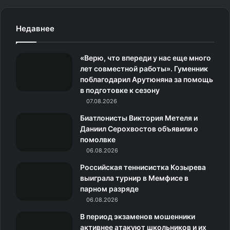
a
n
k
д
e
c
s
.
н
l
Недавнее
e
t
c
о
e
«Верю, что впереди у нас еще много
b
a
o
к
g
лет совместной работы». Гуменник
поблагодарил Арутюняна за помощь
o
g
m
л
r
в подготовке к сезону
o
07.08.2026
r
а
a
Биатлонисты Виктория Метеля и
k
a
с
m
Даниил Серохвостов объявили о
помолвке
m
с
06.08.2026
н
Российская теннисистка Козырева
выиграла турнир в Мемфисе в
и
парном разряде
06.08.2026
к
В период экзаменов мошенники
и
активнее атакуют школьников и их