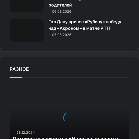
родителей
06.08.2026
Гол Даку принес «Рубину» победу
над «Акроном» в матче РПЛ
05.08.2026
РАЗНОЕ
П
я
т
н
и
ч
н
ы
28.12.2024
Пятничные анекдоты: «Никогда не ловите
е