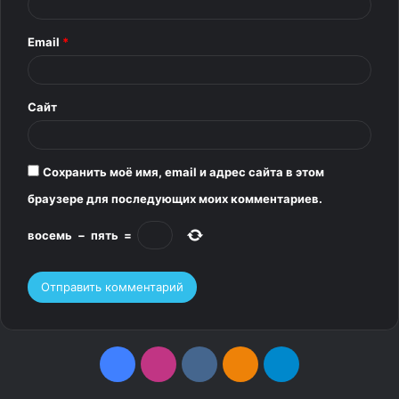
р
Email
*
и
й
*
Сайт
Сохранить моё имя, email и адрес сайта в этом
браузере для последующих моих комментариев.
восемь
−
пять
=
F
I
v
О
T