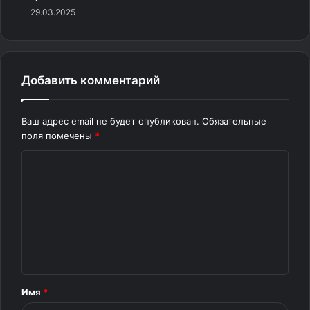
29.03.2025
Добавить комментарий
Ваш адрес email не будет опубликован.
Обязательные
поля помечены
*
Источник:
bugaga.ru
К
о
м
м
е
н
т
Имя
*
а