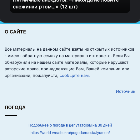
снежинки ртом…» (12 шт)
а
н
е
к
О САЙТЕ
д
о
т
Все материалы на данном сайте взяты из открытых источников
ы
- имеют обратную ссылку на материал в интернете. Если Вы
:
обнаружили на нашем сайте материалы, которые нарушают
«
авторские права, принадлежащие Вам, Вашей компании или
Н
организации, пожалуйста,
сообщите нам.
и
к
Источник
о
г
д
ПОГОДА
а
н
е
Подробнее о погоде в Депутатском на 30 дней
л
https://world-weather.ru/pogoda/russia/tyumen/
о