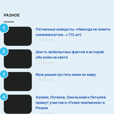
в
и
т
РАЗНОЕ
е
с
Пятничные анекдоты: «Никогда не ловите
н
снежинки ртом…» (12 шт)
е
28.12.2024
ж
и
н
Шесть любопытных фактов и историй
к
обо всём на свете
и
24.06.2022
р
т
Муж решил пустить меня по миру
о
19.09.2024
м
…
»
Халили, Логинов, Смольский и Латыпов
(
примут участие в «Гонке чемпионов» в
1
Рязани
2
06.12.2024