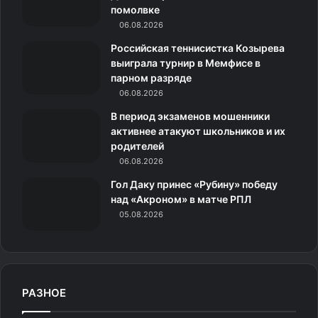
помолвке
m
с
06.08.2026
н
Российская теннисистка Козырева
выиграла турнир в Мемфисе в
и
парном разряде
06.08.2026
к
В период экзаменов мошенники
и
активнее атакуют школьников и их
родителей
06.08.2026
Гол Даку принес «Рубину» победу
над «Акроном» в матче РПЛ
05.08.2026
РАЗНОЕ