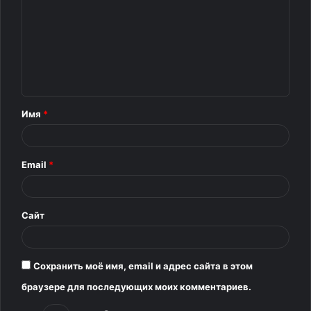
о
м
м
е
н
т
Имя
*
а
р
Email
*
и
й
*
Сайт
Сохранить моё имя, email и адрес сайта в этом
браузере для последующих моих комментариев.