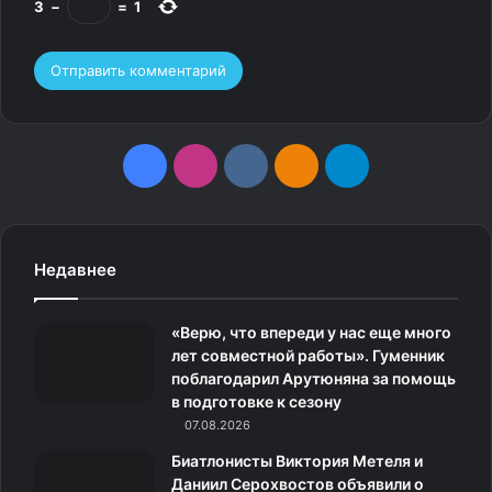
3
−
=
1
F
I
v
О
T
a
n
k
д
e
c
s
.
н
l
Недавнее
e
t
c
о
e
«Верю, что впереди у нас еще много
b
a
o
к
g
лет совместной работы». Гуменник
поблагодарил Арутюняна за помощь
o
g
m
л
r
в подготовке к сезону
o
07.08.2026
r
а
a
Биатлонисты Виктория Метеля и
k
a
с
m
Даниил Серохвостов объявили о