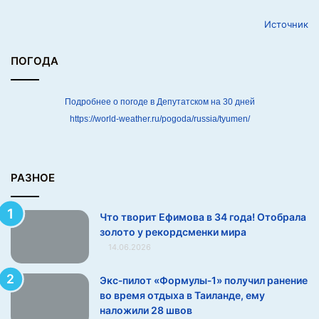
д
Источник
а
!
О
ПОГОДА
т
о
б
Подробнее о погоде в Депутатском на 30 дней
р
https://world-weather.ru/pogoda/russia/tyumen/
а
л
а
з
РАЗНОЕ
о
л
Что творит Ефимова в 34 года! Отобрала
о
золото у рекордсменки мира
т
14.06.2026
о
у
р
Экс‑пилот «Формулы‑1» получил ранение
е
во время отдыха в Таиланде, ему
к
наложили 28 швов