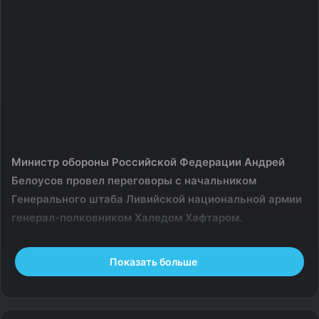
Министр обороны Российской Федерации Андрей
Белоусов провел переговоры с начальником
Генерального штаба Ливийской национальной армии
генерал-полковником Халедом Хафтаром.
В ходе встречи глава российского военного ведомства
Показать больше
поздравил Халеда Хафтара с назначением на
должность начальника Генерального штаба и
присвоением воинского звания генерал-полковник.