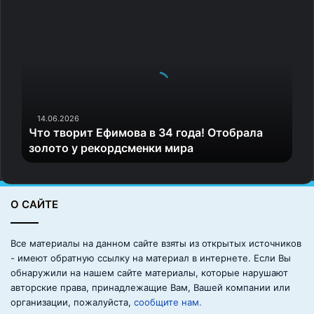
Ч
т
о
т
в
о
р
и
14.06.2026
Что творит Ефимова в 34 года! Отобрала
т
золото у рекордсменки мира
Е
ф
и
м
О САЙТЕ
о
в
а
Все материалы на данном сайте взяты из открытых источников
в
- имеют обратную ссылку на материал в интернете. Если Вы
3
обнаружили на нашем сайте материалы, которые нарушают
4
авторские права, принадлежащие Вам, Вашей компании или
г
организации, пожалуйста,
сообщите нам.
о