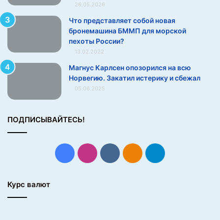
о
26.05.2026
р
Что представляет собой новая
д
бронемашина БММП для морской
с
пехоты России?
м
13.02.2022
е
н
Магнус Карлсен опозорился на всю
к
Норвегию. Закатил истерику и сбежал
и
05.06.2025
м
и
р
ПОДПИСЫВАЙТЕСЬ!
а
Facebook
Instagram
vk.com
Одноклассники
Telegram
Курс валют