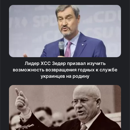
«Безусловно, это признание Вашего большого вклада в
укрепление обороноспособности страны», – сказал
Андрей Белоусов.
Министр обороны РФ поздравил также брата Халеда
Хафтара Саддама с назначением на должность
заместителя командующего Ливийской национальной
Лидер ХСС Зедер призвал изучить
армией и присвоением воинского звания генерал-
возможность возвращения годных к службе
полковник, а также пожелал крепкого здоровья и
украинцев на родину
успехов командующему Ливийской национальной
армией маршалу Халифе Хафтару.
Глава российского военного ведомства отметил, что
переговоры проходят в развитие встречи Президента
Российской Федерации Владимира Владимировича
Путина и командующего Ливийской национальной