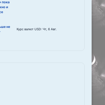
» пока
жно и
се
о
ьше не
Курс валют
USD
: Чт, 6 Авг.
—