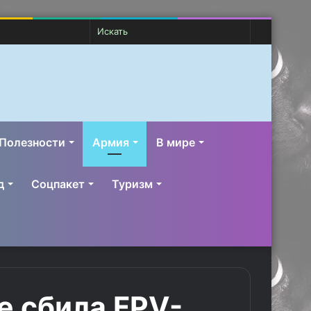
Случайная
Switch
Искать
статья
skin
Полезности
Армия
В мире
д
Соцпакет
Туризм
е сбила FPV-