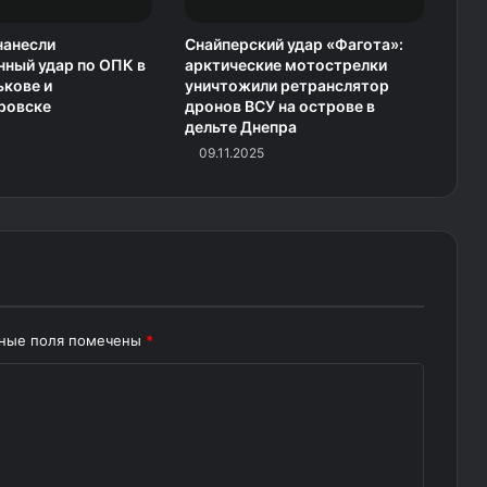
нанесли
Снайперский удар «Фагота»:
ный удар по ОПК в
арктические мотострелки
ькове и
уничтожили ретранслятор
ровске
дронов ВСУ на острове в
дельте Днепра
09.11.2025
ьные поля помечены
*