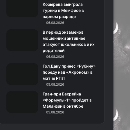
k
a
с
m
Козырева выиграла
турнир в Мемфисе в
m
с
парном разряде
06.08.2026
н
В период экзаменов
и
мошенники активнее
атакуют школьников и их
к
родителей
06.08.2026
и
Гол Даку принес «Рубину»
победу над «Акроном» в
матче РПЛ
05.08.2026
Гран‑при Бахрейна
«Формулы‑1» пройдет в
Малайзии в октябре
05.08.2026