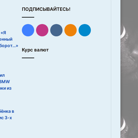
ПОДПИСЫВАЙТЕСЬ!
Facebook
Instagram
vk.com
Одноклассники
Telegram
 «Я
онный
борот…»
Курс валют
ил
 BMW
ки из
бёнка в
ис 3-х