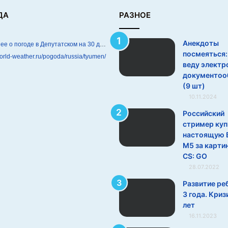
ДА
РАЗНОЕ
Анекдоты
Подробнее о погоде в Депутатском на 30 дней
посмеяться:
world-weather.ru/pogoda/russia/tyumen/
веду электр
документоо
(9 шт)
10.11.2024
Российский
стример куп
настоящую
M5 за картин
CS: GO
28.07.2022
Развитие ре
3 года. Криз
лет
16.11.2023