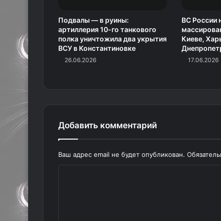
Подвалы — в руины:
ВС России 
артиллерия 10-го танкового
массирован
полка уничтожила два укрытия
Киеве, Хар
ВСУ в Константиновке
Днепропет
26.06.2026
17.06.2026
Добавить комментарий
Ваш адрес email не будет опубликован.
Обязател
К
о
м
м