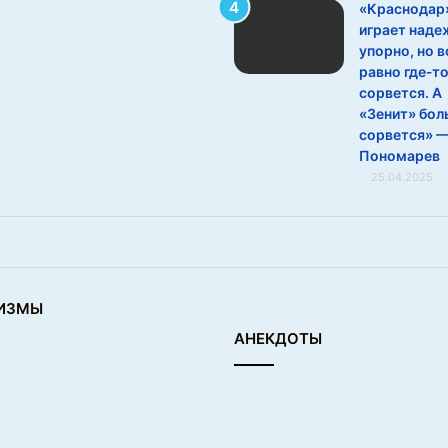
«Краснодар
играет наде
упорно, но в
равно где‑т
сорвется. А
«Зенит» бол
сорвется» 
Пономарев
25.04.2025
ИЗМЫ
АНЕКДОТЫ