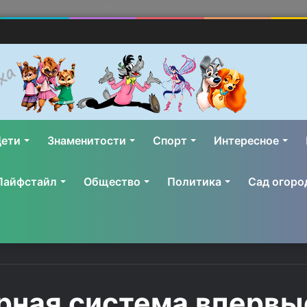
ети
Знаменитости
Спорт
Интересное
Лайфстайл
Общество
Политика
Сад огоро
рная система впервы