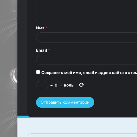
е
н
т
Имя
*
а
р
Email
*
и
й
*
Сохранить моё имя, email и адрес сайта в э
−
9
=
ноль