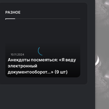
РАЗНОЕ
А
н
е
к
д
о
10.11.2024
т
Анекдоты посмеяться: «Я веду
ы
электронный
п
документооборот…» (9 шт)
о
с
м
е
я
т
ь
с