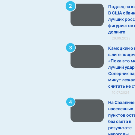
Подлец на к
В США обви
лучших росс
фигуристов 
допинге
29.09.2023
Камоцкий о 
в лиге пощеч
«Пока это м
лучший удар
Соперник па
минут лежал
считать не с
10.07.2024
На Сахалине
населенных
пунктов ост
без света в
результате
непогоды