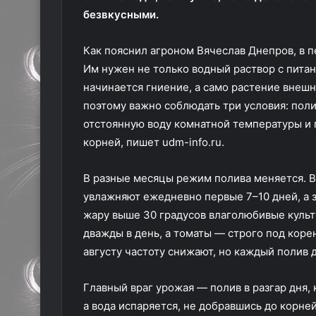
безвкусными.
Как пояснил агроном Вячеслав Днепров, в 
Им нужен не только водный раствор с питан
начинается гниение, а само растение внешне
поэтому важно соблюдать три условия: поли
отстоянную воду комнатной температуры и 
корней, пишет udm-info.ru.
В разные месяцы режим полива меняется. В 
увлажняют ежедневно первые 7–10 дней, а з
жару выше 30 градусов влаголюбивые культ
дважды в день, а томаты — строго под коре
августу частоту снижают, но каждый полив 
Главный враг урожая — полив в разгар дня, 
а вода испаряется, не добравшись до корне