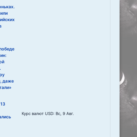
оньках.
нили
ийских
в
победе
ин:
ой
.
ру
, даже
тали»
 13
Курс валют
USD
: Вс, 9 Авг.
ались