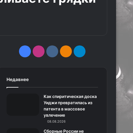
F
I
v
О
T
a
n
k
д
e
c
s
.
н
l
Недавнее
e
t
c
о
e
Как спиритическая доска
b
a
o
к
g
Уиджи превратилась из
патента в массовое
o
g
m
л
r
увлечение
o
r
08.08.2026
а
a
Сборные России не