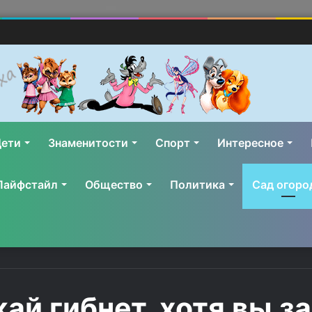
ети
Знаменитости
Спорт
Интересное
Лайфстайл
Общество
Политика
Сад огоро
ай гибнет, хотя вы з