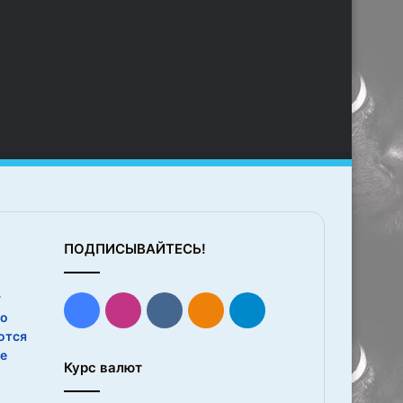
ПОДПИСЫВАЙТЕСЬ!
у
Facebook
Instagram
vk.com
Одноклассники
Telegram
но
ются
е
Курс валют