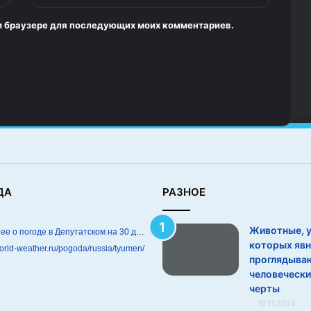
том браузере для последующих моих комментариев.
ДА
РАЗНОЕ
Животные, 
Подробнее о погоде в Депутатском на 30 дней
которых яв
world-weather.ru/pogoda/russia/tyumen/
проглядыва
человечески
черты
10.11.2024