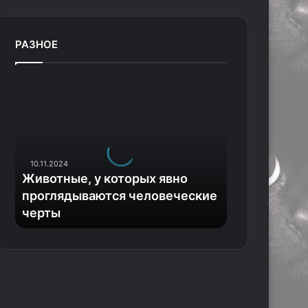
РАЗНОЕ
Ж
и
в
о
т
н
10.11.2024
ы
Животные, у которых явно
е
проглядываются человеческие
,
черты
у
к
о
т
о
р
ы