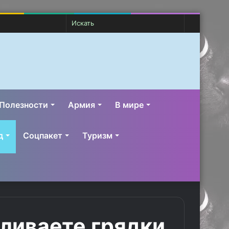
Случайная
Switch
Искать
статья
skin
Полезности
Армия
В мире
д
Соцпакет
Туризм
аливаете грядки