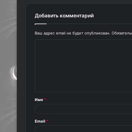
Добавить комментарий
Ваш адрес email не будет опубликован.
Обязател
К
о
м
м
е
н
т
Имя
*
а
р
Email
*
и