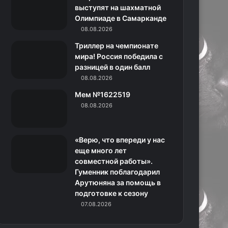
k
a
с
m
выступят на шахматной
Олимпиаде в Самарканде
m
с
08.08.2026
н
Триллер на чемпионате
мира! Россия победила с
и
разницей в один балл
08.08.2026
к
Мем №1622519
и
08.08.2026
«Верю, что впереди у нас
еще много лет
совместной работы».
Гуменник поблагодарил
Арутюняна за помощь в
подготовке к сезону
07.08.2026