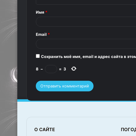
н
т
Имя
*
а
р
Email
*
и
й
*
Сохранить моё имя, email и адрес сайта в э
8
−
=
3
О САЙТЕ
ПОГО