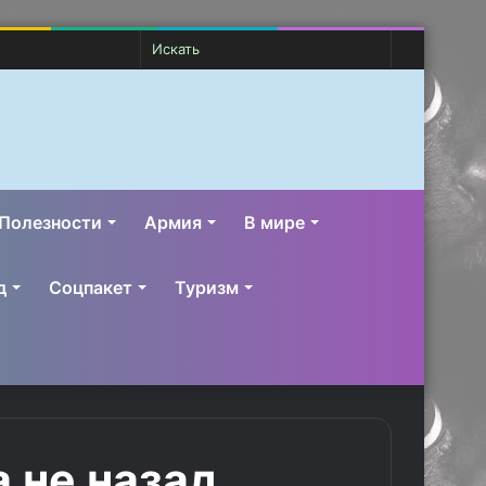
Случайная
Switch
Искать
статья
skin
Полезности
Армия
В мире
д
Соцпакет
Туризм
 не назад