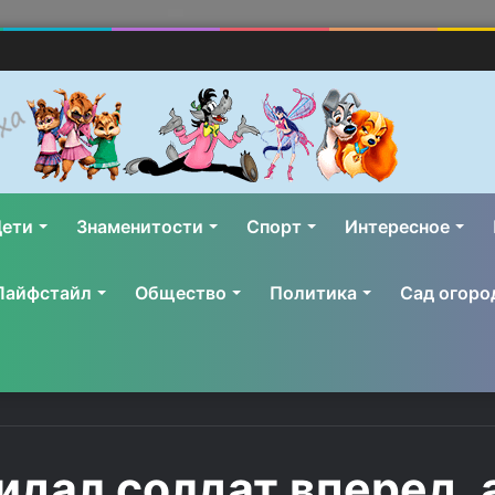
ети
Знаменитости
Спорт
Интересное
Лайфстайл
Общество
Политика
Сад огоро
дал солдат вперед, а