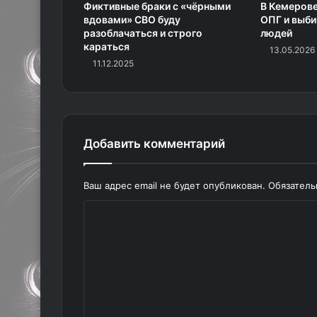
Фиктивные браки с «чёрными
В Кемерове
вдовами» СВО буду
ОПГ и выби
разоблачаться и строго
людей
караться
13.05.2026
11.12.2025
Добавить комментарий
Ваш адрес email не будет опубликован.
Обязател
К
о
м
м
е