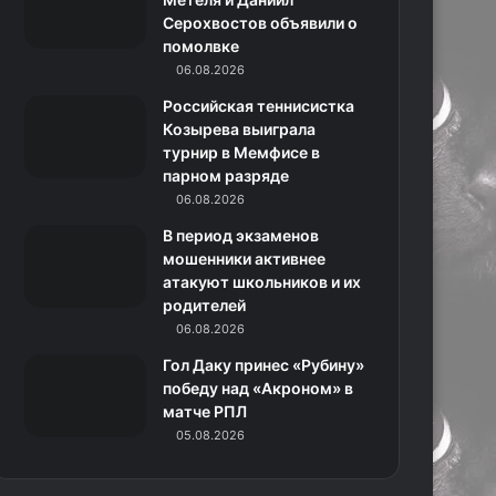
Серохвостов объявили о
н
помолвке
06.08.2026
и
Российская теннисистка
к
Козырева выиграла
турнир в Мемфисе в
и
парном разряде
06.08.2026
В период экзаменов
мошенники активнее
атакуют школьников и их
родителей
06.08.2026
Гол Даку принес «Рубину»
победу над «Акроном» в
матче РПЛ
05.08.2026