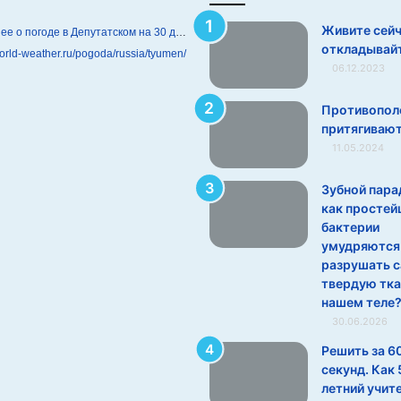
Живите сейч
Подробнее о погоде в Депутатском на 30 дней
откладывайт
world-weather.ru/pogoda/russia/tyumen/
06.12.2023
Противопол
притягиваю
11.05.2024
Зубной пара
как простей
бактерии
умудряются
разрушать 
твердую тка
нашем теле
30.06.2026
Решить за 6
секунд. Как 
летний учит