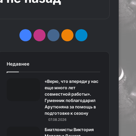
F
I
v
О
T
a
n
k
д
e
c
s
.
н
l
Недавнее
e
t
c
о
e
«Верю, что впереди у нас
b
a
o
к
g
еще много лет
совместной работы».
o
g
m
л
r
Гуменник поблагодарил
Арутюняна за помощь в
o
r
а
a
подготовке к сезону
k
a
с
m
07.08.2026
Биатлонисты Виктория
m
с
Метеля и Даниил