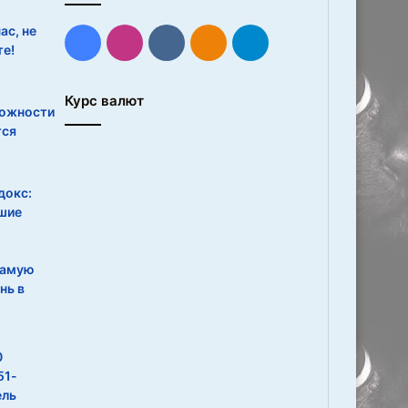
ас, не
Facebook
Instagram
vk.com
Одноклассники
Telegram
е!
Курс валют
ожности
тся
докс:
шие
самую
нь в
?
0
51-
ель