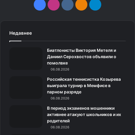
F
I
v
О
T
a
n
k
д
e
c
s
.
н
l
Недавнее
e
t
c
о
e
Биатлонисты Виктория Метеля и
b
a
o
к
g
Даниил Серохвостов объявили о
помолвке
o
g
m
л
r
06.08.2026
o
r
а
a
Российская теннисистка Козырева
выиграла турнир в Мемфисе в
k
a
с
m
парном разряде
06.08.2026
m
с
В период экзаменов мошенники
н
активнее атакуют школьников и их
родителей
и
06.08.2026