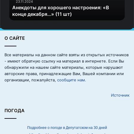
ы
23.11.2024
Анекдоты для хорошего настроения: «В
д
конце декабря…» (11 шт)
л
я
х
о
О САЙТЕ
р
о
ш
Все материалы на данном сайте взяты из открытых источников
е
- имеют обратную ссылку на материал в интернете. Если Вы
г
обнаружили на нашем сайте материалы, которые нарушают
о
авторские права, принадлежащие Вам, Вашей компании или
н
организации, пожалуйста,
сообщите нам.
а
с
Источник
т
р
о
ПОГОДА
е
н
и
Подробнее о погоде в Депутатском на 30 дней
я