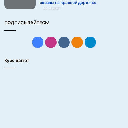
звезды на красной дорожке
т
20.08.2021
)
ПОДПИСЫВАЙТЕСЬ!
Facebook
Instagram
vk.com
Одноклассники
Telegram
Курс валют