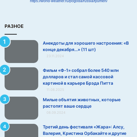
https://world-weather.ru/pogoda/russia/tyumen/
:
«
В
к
РАЗНОЕ
о
н
Анекдоты для хорошего настроения: «В
ц
конце декабря…» (11 шт)
е
23.11.2024
д
е
к
Фильм «Ф‑1» собрал более 540 млн
а
долларов и стал самой кассовой
б
картиной в карьере Брэда Питта
р
11.08.2025
я
Милые объятия животных, которые
…
растопят ваше сердце
»
08.09.2024
(
1
Третий день фестиваля «Жара»: Алсу,
1
Валерия, Кристина Орбакайте и другие
ш