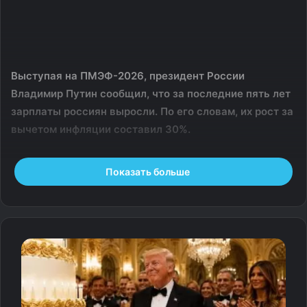
Выступая на ПМЭФ-2026, президент России
Владимир Путин сообщил, что за последние пять лет
зарплаты россиян выросли. По его словам, их рост за
вычетом инфляции составил 30%.
«Только в случае высокого качества жизни и высоких
Показать больше
зарплат наша страна будет конкурентоспособна,
успешна в демографическом плане», – подчеркнул
Путин.
Тем временем свою лепту в улучшение
демографической ситуации в стране планирует внести
Минюст. В ведомстве разработали поправки в Трудовой
кодекс, запрещающие увольнять по инициативе