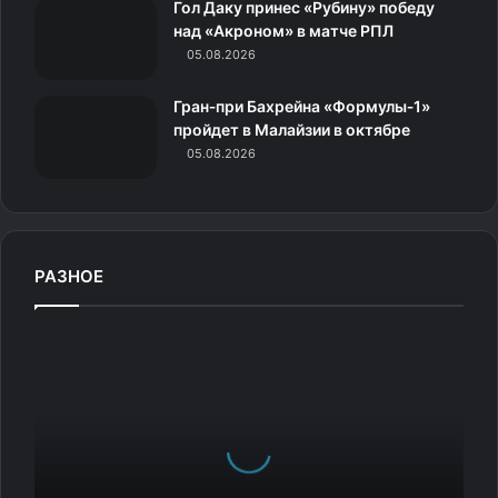
к
Гол Даку принес «Рубину» победу
над «Акроном» в матче РПЛ
и
05.08.2026
Гран‑при Бахрейна «Формулы‑1»
пройдет в Малайзии в октябре
05.08.2026
РАЗНОЕ
А
н
е
к
д
о
т