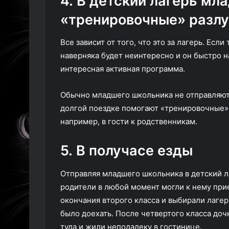
4. В детский лагерь мл
«тренировочные» разлу
Все зависит от того, что это за лагерь. Если
наверняка будет неинтересно и он быстро н
интересная активная программа.
Обычно младшего школьника не отправляют 
долгой поездке помогают «тренировочные» р
например, в гости к родственникам.
5. В получасе езды
Отправляя младшего школьника в детский ла
родители в любой момент могли к нему прие
окончания второго класса и выбирали лагер
было доехать. После четвертого класса доч
туда и жили неподалеку в гостинице.