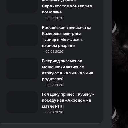
Серохвостов объявили о
н
помолвке
06.08.2026
и
Российская теннисистка
к
Козырева выиграла
турнир в Мемфисе в
и
парном разряде
06.08.2026
В период экзаменов
мошенники активнее
атакуют школьников и их
родителей
06.08.2026
Гол Даку принес «Рубину»
победу над «Акроном» в
матче РПЛ
05.08.2026