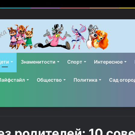
ети
Знаменитости
Спорт
Интересное
Лайфстайл
Общество
Политика
Сад огоро
ез родителей: 10 сов