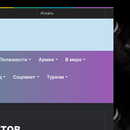
Случайная
Switch
Искать
статья
skin
Полезности
Армия
В мире
д
Соцпакет
Туризм
етов