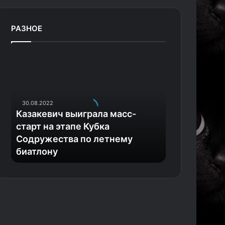
РАЗНОЕ
К
а
з
а
к
30.08.2022
е
Казакевич выиграла масс-
в
старт на этапе Кубка
и
Содружества по летнему
ч
биатлону
в
ы
и
г
р
а
л