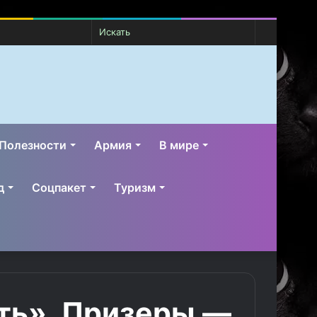
Случайная
Switch
Искать
статья
skin
Полезности
Армия
В мире
д
Соцпакет
Туризм
уть». Призеры —