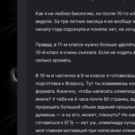
Как я ни люблю биологию, но после 10-го кл
видели. За три летних месяца я ее вообще 
началу года отдохнула и поняла: нет, не хоч
Правда, в 11-м классе нужно больше уделят
10-й класс я очень съехала. Если не ходит
сильно хромать.
В 10-м и частично в 9-м классе я готовилас
подготовка к Всеросу. Тут ты осваиваешь но
формата. Конечно, чтобы написать олимпиад
иначе? У тебя на 4 часа почти 60 страниц 
прорешать большой объем заданий прошлых л
думаешь — а ну его, может, плюнуть? Но ка
готовиться к ЕГЭ, — нет уж, олимпиада луч
моя главная мотивация при написании олим