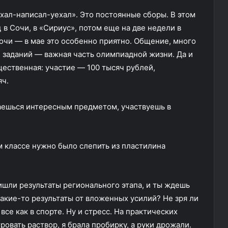
хал-написал-уехал». Это постоянные сборы. В этом
ц в Сочи, в «Сириус», потом еще на две недели в
очи — в мае это особенно приятно. Общение, много
заданий — важная часть олимпиадной жизни. Да и
ественная: участие — 100 тысяч рублей,
яч.
аешься интересным предметом, участвуешь в
м классе нужно было слепить из пластилина
шли результаты регионального этапа, и ты ждешь
какие-то результаты от вложенных усилий? Не зря ли
все как в спорте. Ну и стресс. На практических
овать раствор, я брала пробирку, а руки дрожали.