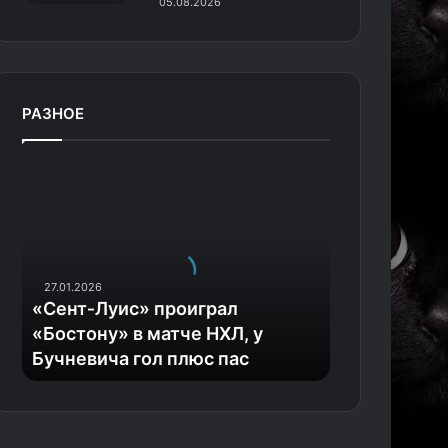
05.08.2026
РАЗНОЕ
«
С
е
н
т
‑
27.01.2026
Л
«Сент‑Луис» проиграл
у
«Бостону» в матче НХЛ, у
и
Бучневича гол плюс пас
с
»
п
р
о