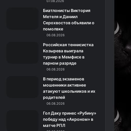
k
a
с
m
07.08.2026
Биатлонисты Виктория
m
с
Метеля и Даниил
Серохвостов объявили о
н
помолвке
06.08.2026
и
Российская теннисистка
к
Козырева выиграла
турнир в Мемфисе в
и
парном разряде
06.08.2026
В период экзаменов
мошенники активнее
атакуют школьников и их
родителей
06.08.2026
Гол Даку принес «Рубину»
победу над «Акроном» в
матче РПЛ