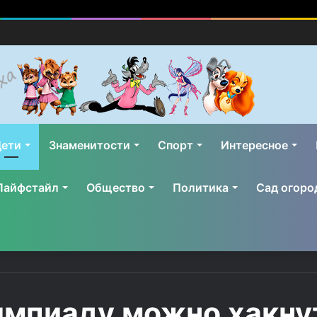
ети
Знаменитости
Спорт
Интересное
Лайфстайл
Общество
Политика
Сад огоро
лимпиаду можно хакн