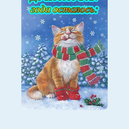
узнавать новое, любопытство — вещь врожденная. Не
важно, к каким предметам есть любопытство, важно,
чтобы хоть что-то было интересно. Но врожденная
мотивация легко умирает в человеке. И убивают ее
родители.
—
Что-то не верится.
— Сидит ребенок и ест песок в песочнице. Что делает
родитель? Бросается песок выковыривать, мыть рот с
мылом и проводить воспитательную работу.
Стоите вы у подъезда, обсуждаете с соседями
повышение тарифов ЖКХ, а ребенок вынимает в это
время все, что есть в мусорном ящике. Что скажете?
«Да что ты делаешь?! — начнете вы возмущаться. —
Посмотри, в каких туфлях и рубашке я тебя на улицу