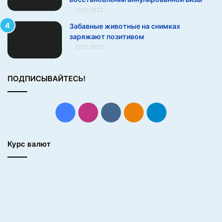
школе хорошо? Чего больше хочешь, как себе
17.01.2022
представляешь будущий год?
Забавные животные на снимках
заряжают позитивом
07.12.2022
ПОДПИСЫВАЙТЕСЬ!
Facebook
Instagram
vk.com
Одноклассники
Telegram
Курс валют
Еще лучше вы поймете мотивацию ребенка через игру
«директор-ученик». «Давай ты будешь директор, а я
ученик, — говорите своему чаду. — Раз ты директор, то
должен сделать мне расписание уроков на каждый