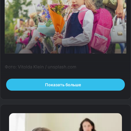
Фото: Vitolda Klein / unsplash.com
Почему через месяц после 1 сентября ребенок ложится
Показать больше
на пороге и саботирует школу и может ли новый пенал
заставить учиться, рассказывает детский психолог
Анастасия Пелячик.
Директор говорит: «У вашего