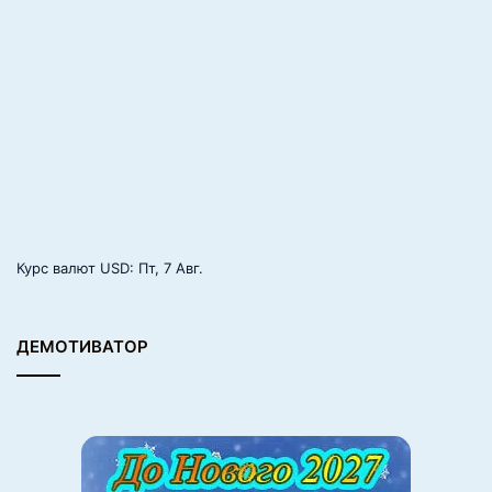
рекомендовалось представлять эту работу. Мы
ссорились при детях, но работа прозвучала.
Курс валют
USD
: Пт, 7 Авг.
ДЕМОТИВАТОР
Более того, я считаю, что я состоялась как
профессионал благодаря совместной работе с
учениками, которую мы начали в 80-х годах: мы
сделали комментарий к «Реквиему» Ахматовой. У меня