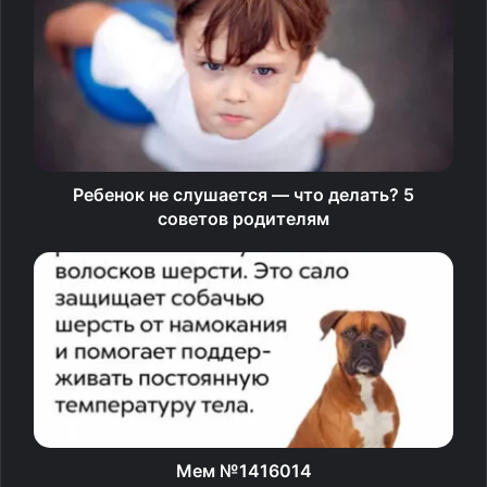
Евгения Абелюк преподавала детям литературу более
40 лет и долгое время работала над школьными
учебниками, которые оказались востребованными — но
почти недоступными. Что теперь делать учителю,
когда все школы идут по единой программе, почему
Ребенок не слушается — что делать? 5
современный учебник не может быть справочником и
советов родителям
как говорить на уроках про «Молодую гвардию»,
которую не хотели трогать даже в советское время, —
читайте в интервью «Правмиру».
«Литература — не
идеологический
комментарий»
Мем №1416014
— Теперь произведения Пушкина, Лермонтова и