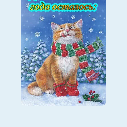
дома был «Реквием» на папиросной бумаге, который
попал мне в руки в конце 60-х. Этот текст я принесла
детям. В том числе мы сравнивали его с латинским
реквиемом — текстом католической мессы.
Доклад Жданова одна моя ученица нашла в журнале у
бабушки на чердаке, и у нас был этот текст. В тот
момент дети не могли пользоваться «Ленинкой», и я
ходила выписывать материалы, приносила и
рассказывала им. Фотографировать не было
возможности никакой.
Нам не хватало занятий в кружке, мы встречались у
меня дома в выходные, в праздники. Все это были дети,
которые просто интересовались литературой.
— В одном интервью вы вспоминаете, как в начале