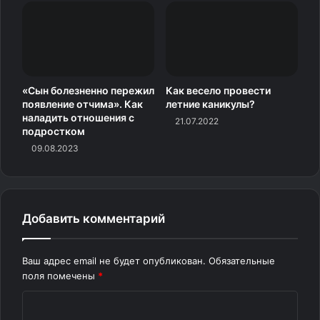
благодаря спорту.
Но спортивную траекторию не стоит продумывать
сразу и полностью — по шагам, от первого класса до
Уимблдона. Потому что слишком много факторов на
«Сын болезненно пережил
Как весело провести
нее влияют.
появление отчима». Как
летние каникулы?
наладить отношения с
21.07.2022
подростком
09.08.2023
Добавить комментарий
Ваш адрес email не будет опубликован.
Обязательные
поля помечены
*
К