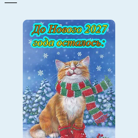
как два раза в неделю, так и три. Но у гимнасток
чаще всего нет выбора — тренировки пять раз в
неделю по три часа. Что делать, чтобы ребенок не
перегорел?
— Если вид спорта выбрали согласно интересам
ребенка и ему все нравится, то он не будет сравнивать
себя с другими спортсменами. Никакая гимнастка не
будет себя сравнивать с волейболисткой, никакой
футболист не будет себя сравнивать с бегунами. Какой
смысл? Работаешь в том режиме, который у тебя есть,
и, скорее всего, не можешь его поменять.
Спустя какое-то время, когда человек уже показывает
результаты, безусловно, к нему начинают больше
прислушиваться. Если в предподростковом или в
подростковом возрасте ребенок утомляется и говорит: