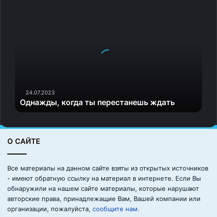
большинство детей тренируются два-три раза в
О
неделю по часу. Первые добьются большего?
д
н
— Задача хорошего детского тренера не в том, чтобы
а
воспитать чемпиона мира. В детско-юношеском спорте
ж
д
мы должны добиваться того, чтобы ребенок не был
ы
демотивирован, не был искалечен и перегружен, это
,
самое главное. Самые интересные результаты все
к
24.07.2023
Однажды, когда ты перестанешь ждать
равно приходят после юниорского возраста.
о
г
д
Да, не для всех, но для большинства видов спорта
а
справедливо, что на детско-юношеском этапе нужно
О САЙТЕ
т
много работать, восстанавливаться, но все-таки знать
ы
п
какую-то меру.
Все материалы на данном сайте взяты из открытых источников
е
- имеют обратную ссылку на материал в интернете. Если Вы
р
обнаружили на нашем сайте материалы, которые нарушают
е
авторские права, принадлежащие Вам, Вашей компании или
с
организации, пожалуйста,
сообщите нам.
т