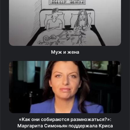
К 2030 году в России ЕГЭ могут заменить на портфолио
ученика. Такую альтернативу предложили в
Рособрнадзоре. За любые достижения, такие как
волонтерство, занятия спортом, творчеством,
школьникам будут начисляться баллы, которые
Муж и жена
впоследствии будут суммироваться, и поступать в вуз
ребенок будет не по результатам единого госэкзамена,
а по портфолио. Педагоги рассказали «Правмиру», что
они думают об этом.
«Бесплатно и бескорыстно
дети шагу не ступят»
Леонид Кацва
, учитель истории в гимназии №1543:
«Как они собираются размножаться?»:
Маргарита Симоньян поддержала Криса
— Пока заявляется, что портфолио может стать