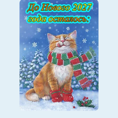
Что такое портфолио? Красивое слово, которое мало
что значит. Любой человек может, например, свои
олимпиадные грамоты сложить в красивую папочку и
назвать это портфолио. Но то, что предлагается
Рособрнадзором, — совсем другой вопрос.
Ведомство говорит о том, что это будет пропуском в
вуз, что будет вестись государственный электронный
учет. Никаких плюсов в ведении портфолио в таком
виде я не вижу.
Идея такого портфолио — это идея ведения досье на
каждого ученика.
Пока это всего-навсего заявление о намерениях, но
если родители и учителя не начнут протестовать, то
ничто не помешает Рособрнадзору претворить эту