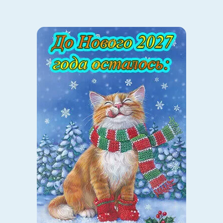
ПОМОЧЬ
Наши читатели уже 18 лет поддерживают «Правмир».
Благодаря этому вышел материал, который сейчас
перед Вами.
И поскольку Вы здесь, у нас есть небольшая просьба:
подпишитесь на посильное регулярное пожертвование.
Даже маленький вклад — это возможность и дальше
рассказывать о том, что важно для каждого человека.
Поддержите «Правмир» сейчас.
ПОДДЕРЖАТЬ
Спасибо, что дочитали до конца! Наши
корреспонденты, фотографы и редакторы работают