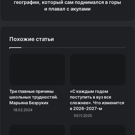
географии, который сам поднимался в горы
контакты с друзьями, с братьями и сестрами из России.
и плавал с акулами
Заводят чатики в вотсапе, переписываются в
телеграме, записывают друг другу коротенькие видео.
Тут можно довериться самому ребенку — постепенно,
Похожие статьи
по мере того, как будут находиться новые друзья,
старые перестанут быть важны. Чатики будут
заброшены.
Или нет. Какие-то связи можно пронести сквозь всю
жизнь.
Три главные причины
«С каждым годом
Что делать, если новый круг
школьных трудностей.
поступить в вуз все
Марьяна Безруких
сложнее». Что изменится
общения говорит на другом
в 2026-2027-м
18.02.2024
05.11.2025
языке?
Не пугаться. Это универсальное правило. Я не буду