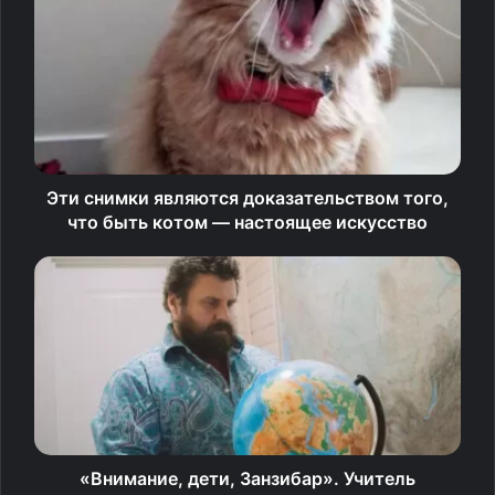
помочь ребенку привыкнуть к новому месту — читайте
в материале «Правмира».
Стоит ли ребенку
поддерживать прежнюю
связь с друзьями?
Эти снимки являются доказательством того,
что быть котом — настоящее искусство
Безусловно, стоит поддерживать прежние связи, тем
более современные технологии это позволяют.
Ребенку — как, впрочем, и нам, взрослым — важно
понимать, что близкие люди из той, прежней жизни не
растворились, не перестали существовать, не умерли.
Они есть, с ними можно поговорить. К ним когда-
нибудь можно будет приехать.
Дети и особенно подростки, много лет живущие в
«Внимание, дети, Занзибар». Учитель
эмиграции, совершенно спокойно поддерживают