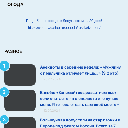
Тем самым они показывают, что у ребенка получается,
«
ПОГОДА
М
подкрепляют положительный навык, создают чувство
у
успешности.
ж
Подробнее о погоде в Депутатском на 30 дней
ч
https://world-weather.ru/pogoda/russia/tyumen/
Это ровно то, что нужно. Дилемма стакана, который
и
н
наполовину полон или наполовину пуст.
у
о
РАЗНОЕ
Мой любимый пример — вот ребенок сидит и никак не
т
наденет носки — один носок он надел, а второй еще
м
Анекдоты в середине недели: «Мужчину
а
нет. Можно поругать: «Что ж ты не надел, такой-
от мальчика отличает лишь…» (9 фото)
л
сякой?» А можно поощрить: «Классно, один носок ты
25.07.2024
ь
уже надел, тебе остался только второй». Как вы
ч
думаете, какой метод будет более действенным?
и
Вяльбе: «Занимайтесь развитием лыж,
к
если считаете, что сделаете это лучше
а
меня. Я готова отдать вам своё место»
Что ни делай, а ребенку все
о
12.07.2024
равно
т
Большунова допустили на старт гонки в
л
Европе под флагом России. Всего за 7