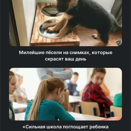
последствий мы поговорили с психотерапевтом и
мамой 11 детей Екатериной Бурмистровой.
Заранее договориться о
правилах игры
— Иногда родители используют для наказаний так
Милейшие пёсели на снимках, которые
называемый «метод логических последствий», когда
скрасят ваш день
ребенку просто дают возможность столкнуться с
результатами своих действий. Забыл сложить
портфель — учишься весь день без учебников.
Насколько это работает?
— Это классика бихевиоральной (поведенческой)
терапии, и, конечно, это работает. Но при условии, что
методы подобраны правильно и применяются в нужном
контексте. Чтобы работала система негативных
«Сильная школа поглощает ребенка