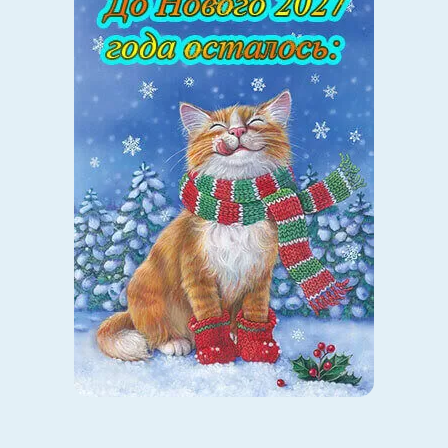
С чем это связано? Что происходит вокруг? То есть
заняться независимым журналистским
расследованием. Нельзя дать какое-то клише, которое
поможет в любой ситуации. Все уникально, и чтобы
понять, как поощрять и применять логические
последствия, нужно понять ситуацию.
— Могли бы вы рассказать о случаях из вашей
практики, когда методы не работали?
— Ко мне приходили родители — продвинутые, читали
книги, слушали лекции, все проанализировали, но
использовали методики не по возрасту. К 4-летнему
ребенку они применяли классические бихевиоральные
методики — жетонную систему поощрения,
негативные последствия, а он еще не обладает
контролем над собой. И малыш старается, и родители