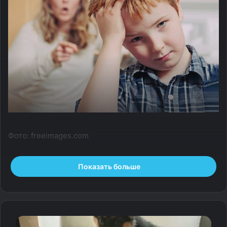
Фото: freeimages.com
Разбил смартфон, забыл сменку, опоздал в школу. Будет
Показать больше
ли для ребенка уроком, если вы позволите ему
столкнуться с последствиями своих поступков?
Например, пойти пешком домой за кроссовками, а не
ждать, пока их привезет мама. О методе логических