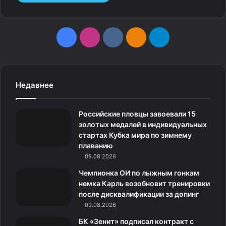
поощрение, чем наказание, санкции и логические
последствия. Это лучше работает.
F
I
v
О
T
a
n
k
д
e
c
s
.
н
l
Недавнее
e
t
c
о
e
Российские пловцы завоевали 15
b
a
o
к
g
золотых медалей в индивидуальных
стартах Кубка мира по зимнему
o
g
m
л
r
плаванию
o
09.08.2026
r
а
a
Чемпионка ОИ по лыжным гонкам
k
a
с
m
Приведу пример, который никому не нравится, но он
немка Карль возобновит тренировки
после дисквалификации за допинг
очень наглядный — дрессура животных в цирке. Уже
m
с
09.08.2026
давно доказано, что животные, которых бьют, со
н
временем становятся озлобленными, они не начинают
БК «Зенит» подписал контракт с