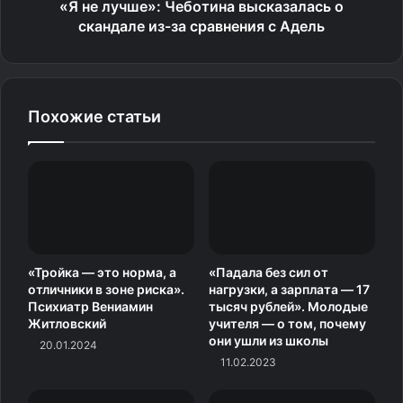
«Я не лучше»: Чеботина высказалась о
своими требованиями к ученику и предмету. Часто
скандале из-за сравнения с Адель
учителя ведут уроки с 5-го по 11-й класс, поэтому и
требования к пятиклассникам зачастую близки к
требованиям к старшим ученикам.
Похожие статьи
Внешнего контроля у детей заметно меньше.
Некоторые уроки напоминают семинары, что
предполагает постоянный контакт с учителем. Детям
приходится не только отвечать на вопросы, решать
задачи, но и рассуждать много и самостоятельно.
Некоторые занятия напоминают лекции, где за
педагогом необходимо записывать большие объемы
«Тройка — это норма, а
«Падала без сил от
отличники в зоне риска».
нагрузки, а зарплата — 17
текста вовсе не под диктовку. Количество проверочных
Психиатр Вениамин
тысяч рублей». Молодые
работ резко возрастает по сравнению с начальной
Житловский
учителя — о том, почему
они ушли из школы
школой. А если заглянуть в электронный журнал пятого
20.01.2024
11.02.2023
класса, там много тем, которые нужно «изучить дома
самостоятельно».