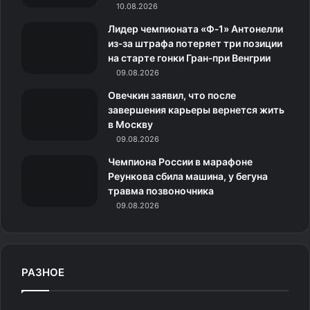
Контролировать пятиклассников по сути некому, да и
10.08.2026
m
с
невозможно физически.
Лидер чемпионата «Ф‑1» Антонелли
из‑за штрафа потеряет три позиции
н
на старте гонки Гран‑при Венгрии
К тому же среди родителей бытует стереотип, будто
и
09.08.2026
пятиклассникам внимания требуется меньше. Родители
снижают контроль над ребенком, особенно если в
Овечкин заявил, что после
к
завершения карьеры вернется жить
семье есть младшие дети. И такая видимая свобода
в Москву
и
порождает у детей ложное представление, что они
09.08.2026
сами со всем справятся.
Чемпиона России в марафоне
Реункова сбила машина, у бегуна
Но может оказаться, что в начальной школе ребенок
травма позвоночника
плохо изучил какую-то тему, не освоил сложный
09.08.2026
материал. Например, его не проконтролировали, он
приболел, не задал вопросы учителю. Этот шлейф
следует за ребенком в среднюю школу. Самая
РАЗНОЕ
распространенная проблема в пятом классе —
недоученная таблица умножения, а ведь именно на ней
построено изучение алгебры.