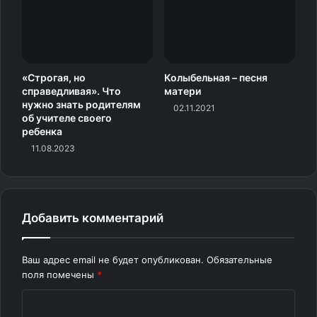
«Строгая, но
Колыбельная – песня
справедливая». Что
матери
нужно знать родителям
02.11.2021
об учителе своего
ребенка
11.08.2023
Добавить комментарий
Новые требования предполагают, что ребенок открыт к
сотрудничеству и устремлен к знаниям. Увы, это не
Ваш адрес email не будет опубликован.
Обязательные
всегда соответствует действительности. Эти перемены
поля помечены
*
могут вызвать стресс и отразиться на успеваемости.
Учеба проседает даже у отличников.
К