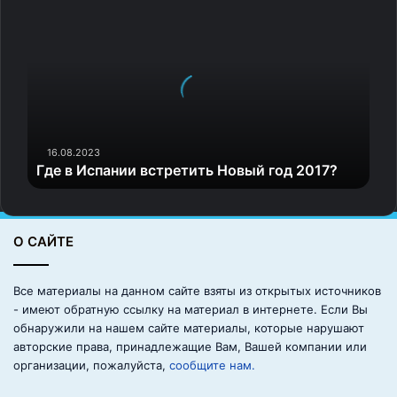
Г
д
е
в
И
с
п
а
н
16.08.2023
Где в Испании встретить Новый год 2017?
и
и
в
с
О САЙТЕ
т
р
е
Все материалы на данном сайте взяты из открытых источников
Часто детям не хватает решимости проявить
т
- имеют обратную ссылку на материал в интернете. Если Вы
инициативу и заявить: «Я не понимаю, Мария Ивановна,
и
обнаружили на нашем сайте материалы, которые нарушают
т
объясните, пожалуйста, еще раз». Пятиклассники
авторские права, принадлежащие Вам, Вашей компании или
ь
предпочитают сказать, что забыли тетрадку с
организации, пожалуйста,
сообщите нам.
Н
домашним заданием, потеряли учебник, чем
о