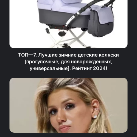
Новые предметы и учителя
Проблема.
В пятом классе система обучения
становится предметной. Теперь каждый урок ведет
отдельный педагог-предметник, а занятия проходят в
специально оборудованных классах. Именно это
ТОП—7. Лучшие зимние детские коляски
порождает целый комплекс проблем.
[прогулочные, для новорожденных,
универсальные]. Рейтинг 2024!
Во-первых, у детей серьезно увеличивается
академическая нагрузка. Новые дисциплины могут
быть невероятно интересными, но и сложными
одновременно. Не говоря о том, что объем
информации и работы с ней увеличивается в разы. Не
все дети, особенно в начале учебного года, готовы к
этому. Новое требует больших трудозатрат и энергии.
Во-вторых, каждый новый педагог — человек со