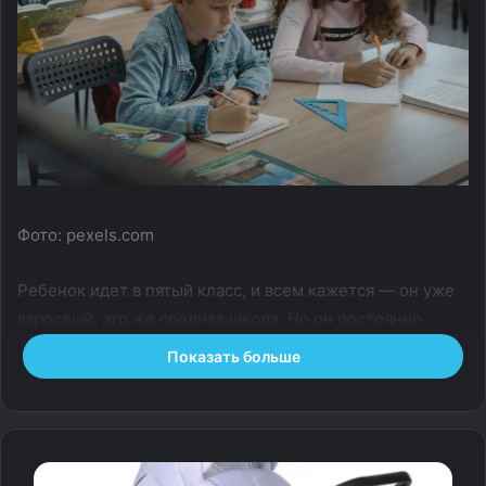
Фото: pexels.com
Ребенок идет в пятый класс, и всем кажется — он уже
взрослый, это же средняя школа. Но он постоянно
теряет вещи, получает плохие оценки и замечания
Показать больше
учителей. Средняя школа меняет в жизни детей
многое, порой им нелегко к этому привыкнуть.
Школьный психолог Ксения Колесниченко
рассказывает, как взрослые могут помочь.