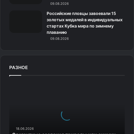
09.08.2026
Российские пловцы завоевали 15
золотых медалей в индивидуальных
стартах Кубка мира по зимнему
плаванию
09.08.2026
РАЗНОЕ
Э
л
е
г
а
н
т
н
18.06.2026