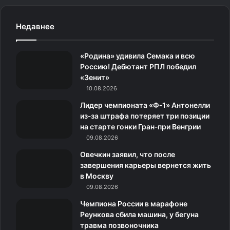
c
s
.
н
l
Недавнее
e
t
c
о
e
«Родина» удивила Семака и всю
b
a
o
к
g
Россию! Дебютант РПЛ победил
«Зенит»
o
g
m
л
r
10.08.2026
o
r
а
a
Лидер чемпионата «Ф‑1» Антонелли
из‑за штрафа потеряет три позиции
k
a
с
m
на старте гонки Гран‑при Венгрии
09.08.2026
m
с
Овечкин заявил, что после
н
завершения карьеры вернется жить
в Москву
и
09.08.2026
к
Чемпиона России в марафоне
Реункова сбила машина, у бегуна
и
травма позвоночника