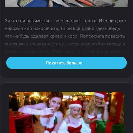
За что ни возьмётся — всё сделает плохо. И если даже
невозможно накосячить, то он всё равно где-нибудь
что-нибудь сделает криво и косо. Попросила повесить
книжную полочку на стену, так он взял и вбил гвозди в
газобетонную стену. Мало того, что полочка держится
на соплях (гвоздях), которые можно без усилий
Показать больше
вытащить из стены, так ещё и стена с обратной
стороны треснула в двух местах. Спросила, почему без
уровня делал, он сказал, что не умеет пользоваться
уровнем. Бли-и-и-ин. Я хоть и девочка, но даже я
понимаю, что если пузырёк в центре, то значит ровно.
Посмотрела видео на ютубе. Купила дюбеля по
газобетону. Перевесила сама. Со стеной не знаю, что
делать. Отец сказал, что приедет — посмотрит и