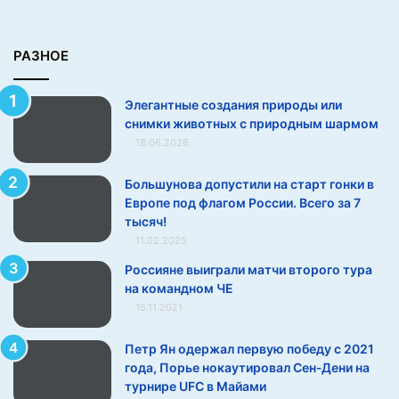
и
м
к
РАЗНОЕ
и
ж
Элегантные создания природы или
и
снимки животных с природным шармом
в
18.06.2026
о
т
н
Большунова допустили на старт гонки в
ы
Европе под флагом России. Всего за 7
х
тысяч!
с
11.02.2025
п
Россияне выиграли матчи второго тура
р
на командном ЧЕ
и
15.11.2021
р
о
Петр Ян одержал первую победу с 2021
д
года, Порье нокаутировал Сен‑Дени на
н
турнире UFC в Майами
ы