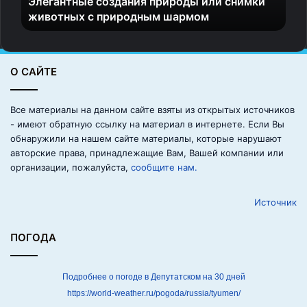
Элегантные создания природы или снимки
ы
животных с природным шармом
е
с
о
з
О САЙТЕ
д
а
н
Все материалы на данном сайте взяты из открытых источников
и
- имеют обратную ссылку на материал в интернете. Если Вы
я
обнаружили на нашем сайте материалы, которые нарушают
п
авторские права, принадлежащие Вам, Вашей компании или
р
организации, пожалуйста,
сообщите нам.
и
р
Источник
о
д
ы
ПОГОДА
и
л
и
Подробнее о погоде в Депутатском на 30 дней
с
https://world-weather.ru/pogoda/russia/tyumen/
н