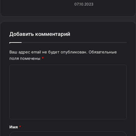
07.10.2023
Добавить комментарий
Ваш адрес email не будет опубликован.
Обязательные
поля помечены
*
К
о
м
м
е
н
т
Имя
*
а