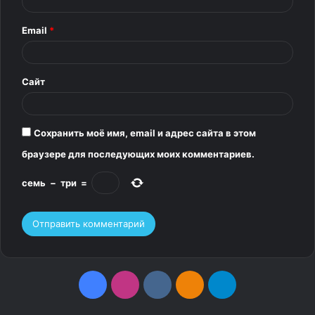
р
Email
*
и
й
*
Сайт
Сохранить моё имя, email и адрес сайта в этом
браузере для последующих моих комментариев.
семь
−
три
=
F
I
v
О
T
a
n
k
д
e