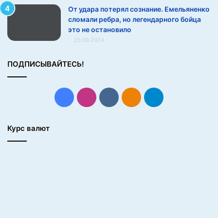
м
От удара потерял сознание. Емельяненко
.
сломали ребра, но легендарного бойца
М
это не остановило
о
25.09.2024
т
и
в
ПОДПИСЫВАЙТЕСЬ!
а
ц
и
Facebook
Instagram
vk.com
Одноклассники
Telegram
я
т
у
Курс валют
т
н
и
п
р
и
ч
ё
м