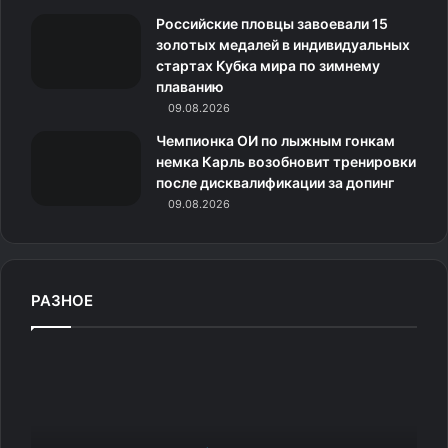
рождественских киосков — глинтвейн и угощения для
к
Российские пловцы завоевали 15
золотых медалей в индивидуальных
собак.
и
стартах Кубка мира по зимнему
плаванию
Ярмарка пройдет в районе Грюневальд.
09.08.2026
Чемпионка ОИ по лыжным гонкам
Ранее эксперты назвали ТОП Новогодних маршрутов
немка Карль возобновит тренировки
2020 для путешествия на поезде.
после дисквалификации за допинг
09.08.2026
Источник
РАЗНОЕ
К
а
р
л
с