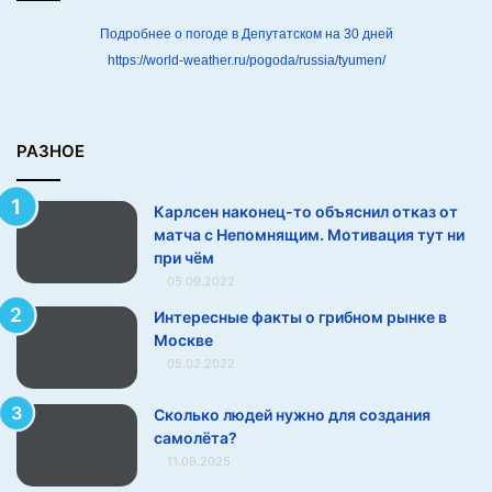
т
к
Подробнее о погоде в Депутатском на 30 дней
а
https://world-weather.ru/pogoda/russia/tyumen/
з
о
т
м
РАЗНОЕ
а
т
Карлсен наконец-то объяснил отказ от
ч
матча с Непомнящим. Мотивация тут ни
а
при чём
с
05.09.2022
Н
е
Интересные факты о грибном рынке в
п
Москве
о
05.02.2022
м
н
Сколько людей нужно для создания
я
самолёта?
щ
11.09.2025
и