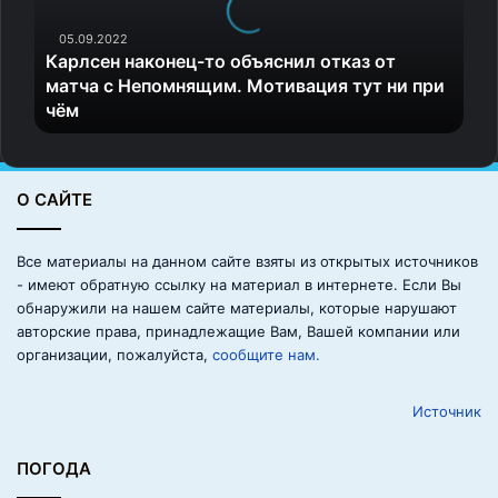
е
н
05.09.2022
Карлсен наконец-то объяснил отказ от
н
матча с Непомнящим. Мотивация тут ни при
а
чём
к
о
н
е
О САЙТЕ
ц
-
т
Все материалы на данном сайте взяты из открытых источников
о
- имеют обратную ссылку на материал в интернете. Если Вы
о
обнаружили на нашем сайте материалы, которые нарушают
б
авторские права, принадлежащие Вам, Вашей компании или
ъ
организации, пожалуйста,
сообщите нам.
я
с
Источник
н
и
л
ПОГОДА
о