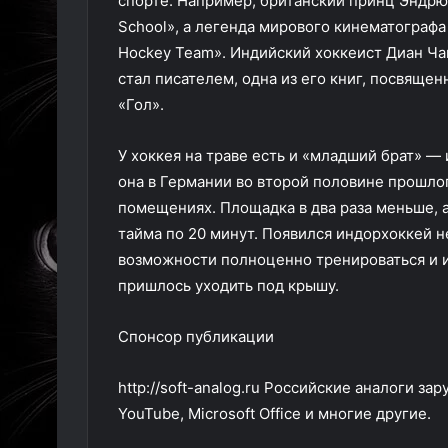
спорте. Например, британский принц Эндрю
School», а легенда мирового кинематографа
Hockey Team». Индийский хоккеист Диан Ч
стал писателем, одна из его книг, посвяще
«Гол».
У хоккея на траве есть и «младший брат» —
она в Германии во второй половине прошлого
помещениях. Площадка в два раза меньше, а 
тайма по 20 минут. Появился индорхоккей н
возможности полноценно тренироваться и иг
пришлось уходить под крышу.
Спонсор публикации
http://soft-analog.ru Российские аналоги за
YouTube, Microsoft Office и многие другие.