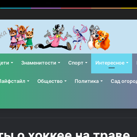
ети
Знаменитости
Спорт
Интересное
Лайфстайл
Общество
Политика
Сад огоро
ы о хоккее на траве