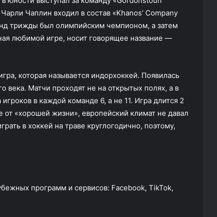
 в юности выступал за команду «Gordonstoun
 Чарли Чаплин входил в состав «Khanos’ Company
анд трижды был олимпийским чемпионом, а затем
нная любимой игре, носит говорящее название —
 игра, которая называется индорхоккей. Появилась
 века. Матчи проходят не на открытых полях, а в
игроков в каждой команде 6, а не 11. Игра длится 2
е от «хорошей жизни», европейский климат не давал
рать в хоккей на траве круглогодично, поэтому,
рубежных программ и сервисов: Facebook, TikTok,