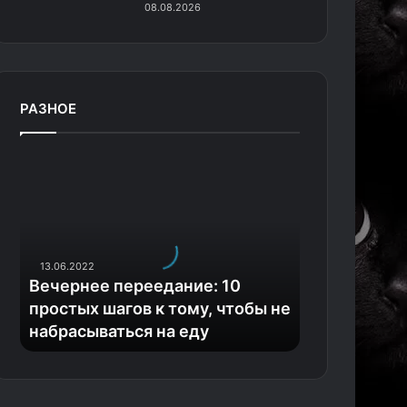
08.08.2026
РАЗНОЕ
В
е
ч
е
р
н
13.06.2022
е
Вечернее переедание: 10
е
простых шагов к тому, чтобы не
п
набрасываться на еду
е
р
е
е