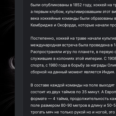
были опубликованы в 1852 году, хоккей на т
а первым клубом, культивировавшим этот вид
века хоккейные команды были образованы 
Кембридже и Оксфорде, которые начали про
Постепенно, хоккей на траве начали культив
международная встреча была проведена в 1
Распространяли игру по планете, в первую
служившие в колониях этой империи. С 1908
спорта, c 1980 года в борьбу за награды О
сборной на данный момент является Индия.
В составе каждой команды на поле выходят 
состоит из двух таймов по 35 минут. А Евро
формате — 4 тайма, продолжительность каждо
поле размером 80-90 метров в длину и 50-
трогать мяч не только рукой но и ногой, эт