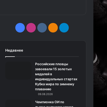
F
I
v
О
T
a
n
k
д
e
c
s
.
н
l
Недавнее
e
t
c
о
e
Российские пловцы
b
a
o
к
g
завоевали 15 золотых
медалей в
o
g
m
л
r
индивидуальных стартах
Кубка мира по зимнему
o
r
а
a
плаванию
k
a
с
m
09.08.2026
Чемпионка ОИ по
m
с
лыжным гонкам немка