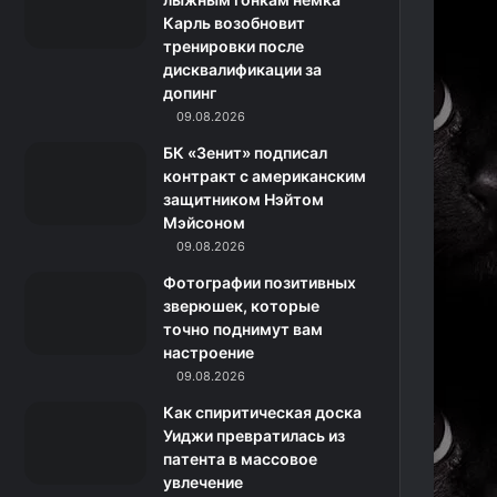
Карль возобновит
н
тренировки после
дисквалификации за
и
допинг
к
09.08.2026
БК «Зенит» подписал
и
контракт с американским
защитником Нэйтом
Мэйсоном
09.08.2026
Фотографии позитивных
зверюшек, которые
точно поднимут вам
настроение
09.08.2026
Как спиритическая доска
Уиджи превратилась из
патента в массовое
увлечение