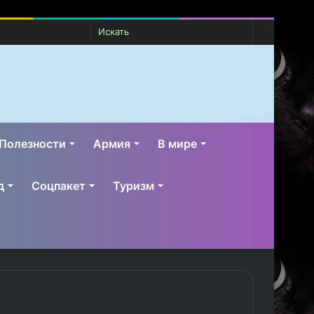
Случайная
Switch
Искать
статья
skin
Полезности
Армия
В мире
д
Соцпакет
Туризм