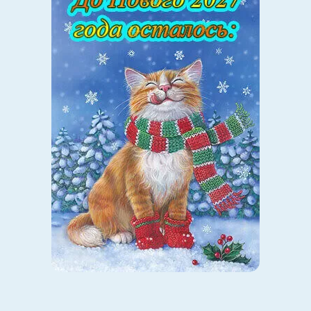
Судьбой. А ты — не её узник, а соавтор.
Архетип «Игрушечный
виноград»: Эликсир
воплощения и голос памяти
рода
Ты берёшь в ладони игрушечный виноград, будто
несерьёзную безделушку. Но почему-то взгляд не
отрывается. Почему-то пальцы начинают нащупывать
каждый шарик, каждую капельку из пластика, как будто
в них — не просто форма, а заклинание. Этот виноград
— не символ пищи, а символ памяти. Гроздь — как
родовое древо, плотное, налитое, тяжёлое от опыта
поколений. Каждый плод — это голос. В них
спрессовано всё, что было до тебя: молитвы