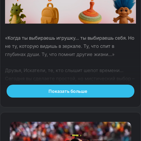
«Когда ты выбираешь игрушку… ты выбираешь себя. Но
не ту, которую видишь в зеркале. Ту, что спит в
глубинах души. Ту, что помнит другие жизни…»
Друзья, Искатели, те, кто слышит шепот времени…
Сегодня вы сделаете простой, но мистический выбор –
из волшебных игрушек.
Показать больше
И через этот выбор мы раскроем древний архетип
вашей души.
Я расскажу о могущественных архетипах, которые
могут пробудиться в вас.
Каждый из них — как ключ к собственной силе, травме
и предназначению.