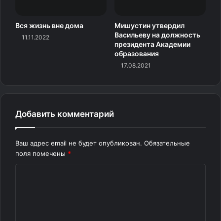
Вся жизнь вне дома
Мишустин утвердил
Васильеву на должность
11.11.2022
президента Академии
образования
17.08.2021
Архетип «Игрушка-
гамбургер»: Апокалипсис и
Возрождение во Вкусах
Добавить комментарий
Мироздания
Ваш адрес email не будет опубликован.
Обязательные
В взгляде на игрушечный гамбургер скрывается
поля помечены
*
глубочайший урок алхимии души: каждый слой — это
К
этап трансформации, который мы проживаем на пути к
о
внутренней свободе. Под кутающей булкой изумрудной
тайн скрывается котел наших желаний и страхов:
м
сочный «фарш» из вытесненных чувств, маринованный
м