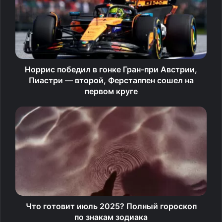
Выберите две игрушки, доверьтесь первому импульсу
— и слушайте…
В этом видео — три уникальных взгляда на архетипы
души.
Норрис победил в гонке Гран‑при Австрии,
Пиастри — второй, Ферстаппен сошел на
первом круге
Какой у вас архетип души? Выберите ДВЕ волшебные
Что готовит июль 2025? Полный гороскоп
игрушки на картинке!
по знакам зодиака