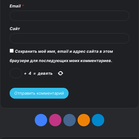
Email
*
и
й
*
Сайт
Сохранить моё имя, email и адрес сайта в этом
браузере для последующих моих комментариев.
+
4
=
девять
F
I
v
О
T
a
n
k
д
e