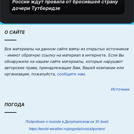
России ждут провала от бросившей страну
з
дочери Тутберидзе
с
е
б
я
О САЙТЕ
н
е
п
Все материалы на данном сайте взяты из открытых источников
р
- имеют обратную ссылку на материал в интернете. Если Вы
е
обнаружили на нашем сайте материалы, которые нарушают
д
авторские права, принадлежащие Вам, Вашей компании или
с
организации, пожалуйста,
сообщите нам.
т
а
Источник
в
л
я
ПОГОДА
ю
т
»
Подробнее о погоде в Депутатском на 30 дней
.
https://world-weather.ru/pogoda/russia/tyumen/
В