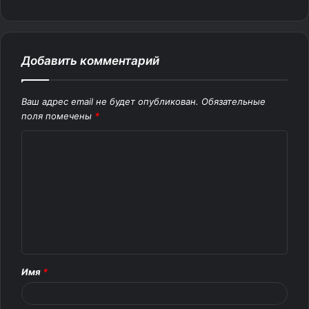
Добавить комментарий
Ваш адрес email не будет опубликован.
Обязательные
поля помечены
*
К
о
м
м
е
н
т
Имя
*
а
р