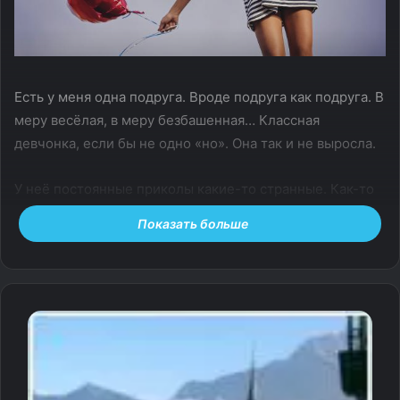
Есть у меня одна подруга. Вроде подруга как подруга. В
меру весёлая, в меру безбашенная… Классная
девчонка, если бы не одно «но». Она так и не выросла.
У неё постоянные приколы какие-то странные. Как-то
мы с ней вместе зависали, так она мне как выдаст:
Показать больше
«слушай, ты с мужем уже столько лет живёшь… как ты
заставила его себя слушаться?». А дальше вообще
начала гнуть линию в стиле: нужно сделать то-то и то-
то, чтобы муж потом слушался. В какой-то книжке
прочитала, как правильно «приручать» мужиков. Ну не
глупость ли?
Самое интересное, что меня муж не слушается. Он