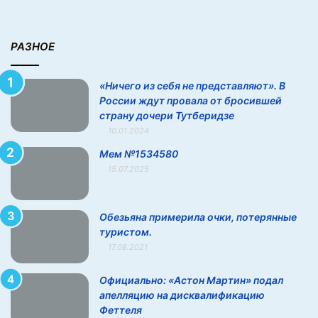
Р
о
с
РАЗНОЕ
с
и
«Ничего из себя не представляют». В
и
России ждут провала от бросившей
ж
страну дочери Тутберидзе
д
10.01.2024
у
т
Мем №1534580
п
15.07.2025
р
о
в
Обезьяна примерила очки, потерянные
а
туристом.
л
17.08.2021
а
о
Официально: «Астон Мартин» подал
т
апелляцию на дисквалификацию
б
Феттеля
р