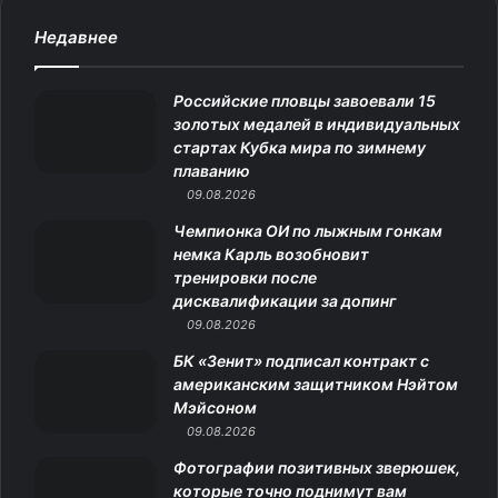
c
s
.
н
l
Недавнее
e
t
c
о
e
Российские пловцы завоевали 15
b
a
o
к
g
золотых медалей в индивидуальных
стартах Кубка мира по зимнему
o
g
m
л
r
плаванию
o
09.08.2026
r
а
a
Чемпионка ОИ по лыжным гонкам
k
a
с
m
немка Карль возобновит
тренировки после
m
с
дисквалификации за допинг
09.08.2026
н
БК «Зенит» подписал контракт с
и
американским защитником Нэйтом
Мэйсоном
к
09.08.2026
и
Фотографии позитивных зверюшек,
которые точно поднимут вам