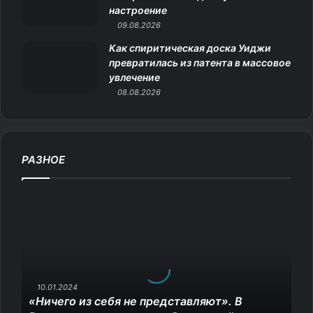
настроение
09.08.2026
Как спиритическая доска Уиджи
превратилась из патента в массовое
увлечение
08.08.2026
РАЗНОЕ
«
Н
и
ч
е
г
о
10.01.2024
«Ничего из себя не представляют». В
и