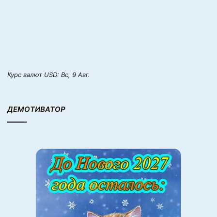
т
б
е
р
и
д
з
е
Курс валют
USD
: Вс, 9 Авг.
ДЕМОТИВАТОР