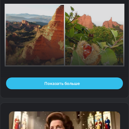
Знаменитые Лас-Медулас, исторические копи близ
Показать больше
испанского города Понферрада, в древности были
крупнейшим карьером во всей Римской империи.