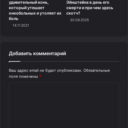
удивительный конь,
Эйнштейна в день его
давлением закачивали воду. Напор воды дробил
который утешает
смерти и при чем здесь
массивные скальные стены и смывал золотоносные
онкобольных и утоляет их
скотч?
аллювиальные почвы к специальным желобам, где и
боль
30.09.2025
происходило извлечение драгоценного металла.
14.11.2021
Ежегодно на этих приисках добывали более 6,5 тонн
золота.
Добавить комментарий
Ваш адрес email не будет опубликован.
Обязательные
поля помечены
*
К
о
м
м
е