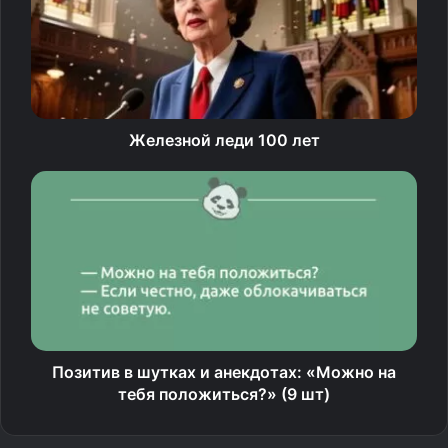
Железной леди 100 лет
Римляне начали разрабатывать золотые залежи на
северо-западе Испании в первом веке нашей эры,
применив метод, основанный на силе воды. Эта хитрая
система, носившая название ruina montium — то есть
Позитив в шутках и анекдотах: «Можно на
«разрушение гор», использовала мощь водяного
тебя положиться?» (9 шт)
напора, чтобы обрушить породу и обнажить
драгоценный металл.