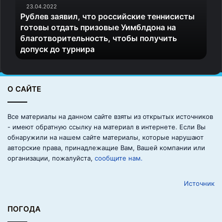
23.04.2022
в
Рублев заявил, что российские теннисисты
з
готовы отдать призовые Уимблдона на
а
благотворительность, чтобы получить
я
допуск до турнира
в
и
л
,
О САЙТЕ
ч
т
о
Все материалы на данном сайте взяты из открытых источников
р
- имеют обратную ссылку на материал в интернете. Если Вы
о
обнаружили на нашем сайте материалы, которые нарушают
с
авторские права, принадлежащие Вам, Вашей компании или
с
организации, пожалуйста,
сообщите нам.
и
й
Источник
с
к
и
ПОГОДА
е