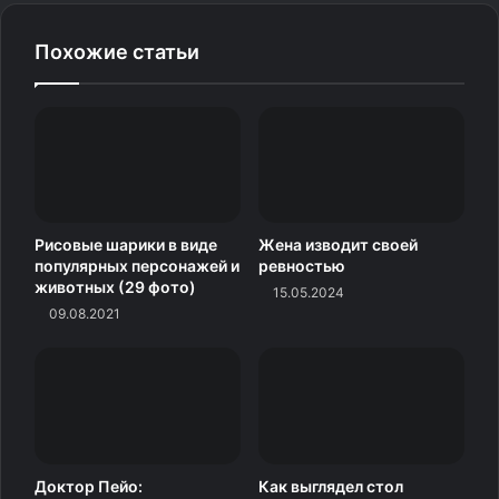
Похожие статьи
Рисовые шарики в виде
Жена изводит своей
популярных персонажей и
ревностью
животных (29 фото)
15.05.2024
09.08.2021
Описанная Плинием Старшим в 77 году нашей эры,
технология заключалась в том, что в горах прорывали
сеть узких полостей, в которые под огромным
Доктор Пейо:
Как выглядел стол