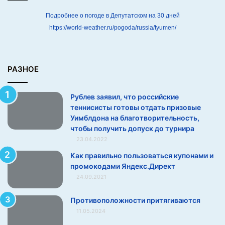
т
е
Подробнее о погоде в Депутатском на 30 дней
н
https://world-weather.ru/pogoda/russia/tyumen/
н
и
с
и
РАЗНОЕ
с
т
Рублев заявил, что российские
ы
теннисисты готовы отдать призовые
г
Уимблдона на благотворительность,
о
чтобы получить допуск до турнира
т
23.04.2022
о
в
Как правильно пользоваться купонами и
ы
промокодами Яндекс.Директ
о
24.09.2021
т
д
Этот невероятный изрезанный пиками пейзаж из
Противоположности притягиваются
а
красных гор и зелёных рощ каштановых деревьев стал
11.05.2024
т
наследием двухсотлетней хищнической добычи золота,