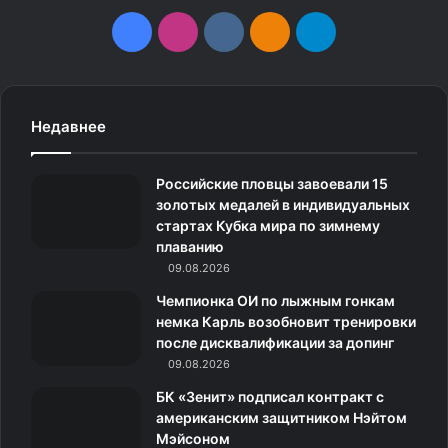
F
I
v
О
T
a
n
k
д
e
c
s
.
н
l
Недавнее
e
t
c
о
e
Российские пловцы завоевали 15
b
a
o
к
g
золотых медалей в индивидуальных
стартах Кубка мира по зимнему
o
g
m
л
r
плаванию
o
09.08.2026
r
а
a
Чемпионка ОИ по лыжным гонкам
k
a
с
m
немка Карль возобновит тренировки
после дисквалификации за допинг
m
с
09.08.2026
н
БК «Зенит» подписал контракт с
американским защитником Нэйтом
и
Мэйсоном