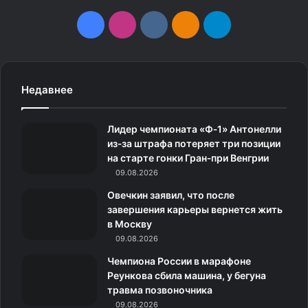
F
I
v
О
T
a
n
k
д
e
c
s
.
н
l
Недавнее
e
t
c
о
e
Лидер чемпионата «Ф‑1» Антонелли
b
a
o
к
g
из‑за штрафа потеряет три позиции
на старте гонки Гран‑при Венгрии
o
g
m
л
r
09.08.2026
o
r
а
a
Овечкин заявил, что после
завершения карьеры вернется жить
k
a
с
m
в Москву
Если в жизни возникает сложная ситуация и кажется,
09.08.2026
m
с
что выхода из нее нет, следует пережить ее
Чемпиона России в марафоне
предполагаемый негативный исход заранее –
н
Реункова сбила машина, у бегуна
продумать последствия и прочувствовать каждый
травма позвоночника
и
момент в своем воображении. Можно даже записать
09.08.2026