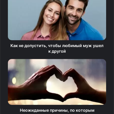
Не нужно никому ничего
доказывать
Как не допустить, чтобы любимый муж ушел
к другой
Попытки доказать свою правоту кому-либо истощают
Неожиданные причины, по которым