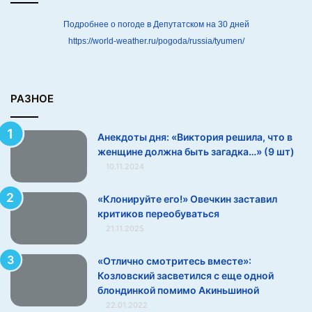
а
,
Подробнее о погоде в Депутатском на 30 дней
ч
https://world-weather.ru/pogoda/russia/tyumen/
т
о
в
ж
РАЗНОЕ
е
н
Анекдоты дня: «Виктория решила, что в
щ
женщине должна быть загадка…» (9 шт)
и
10.11.2024
н
е
Большую часть свободного времени необходимо
д
«Клонируйте его!» Овечкин заставил
о
критиков переобуваться
учиться, пополнять свой жизненный и
л
21.11.2025
профессиональный опыт, искать и обрабатывать новую
ж
важную информацию. Знания никогда не будут
н
«Отлично смотритесь вместе»:
лишними в жизни, они могут пригодиться в самый
а
Козловский засветился с еще одной
б
неожиданный момент.
блондинкой помимо Акиньшиной
ы
22.01.2022