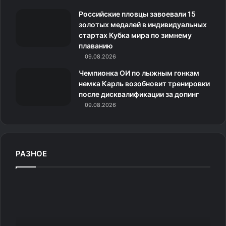
все свои мысли на бумаге. Возможно, что
к
Российские пловцы завоевали 15
предполагаемый итог не так страшен, каким он
золотых медалей в индивидуальных
и
«рисуется» в голове.
стартах Кубка мира по зимнему
плаванию
09.08.2026
Внутренняя гармония
Чемпионка ОИ по лыжным гонкам
порождает единство с миром
немка Карль возобновит тренировки
после дисквалификации за допинг
Чтобы добиться гармоничных отношений с
09.08.2026
окружающими людьми и миром, необходимо достичь
внутреннего равновесия и гармонии с самими собой.
РАЗНОЕ
Необходимо всегда
заканчивать начатое
А
н
Чтобы жить полноценно и добиваться успеха,
е
необходимо мечтать, ставить перед собой цели и
к
д