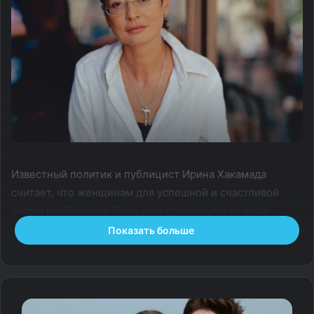
Известный политик и публицист Ирина Хакамада
считает, что женщинам для успешной и счастливой
жизни необходимо быть ответственными за свои
поступки, иметь четкое понимание своих целей и
Показать больше
следовать определенным правилам, которые помогают
справиться со всеми проблемами самостоятельно. Она
выделяет тринадцать пунктов, придерживаясь которых
получится взять жизнь «в свои руки».