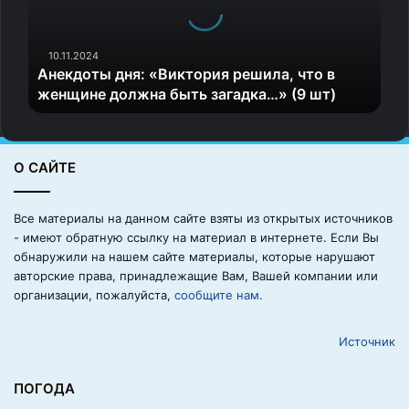
достигать их, получая от этого удовольствие. Даже
о
если на каком-то этапе кажется, что сил для
т
реализации запланированного не хватает, нужно
ы
10.11.2024
изыскать их и закончить начатое.
Анекдоты дня: «Виктория решила, что в
д
женщине должна быть загадка…» (9 шт)
н
я
Производить впечатление на
:
мужчин и вызывать симпатию
«
О САЙТЕ
В
и
Те женщины, которые идут вперед не смотря ни на что,
к
Все материалы на данном сайте взяты из открытых источников
реализовывая задуманное, вдохновляют мужчин.
т
- имеют обратную ссылку на материал в интернете. Если Вы
Именно они и привлекают мужское внимание.
о
обнаружили на нашем сайте материалы, которые нарушают
р
авторские права, принадлежащие Вам, Вашей компании или
и
Необходимо все время
организации, пожалуйста,
сообщите нам.
я
р
учиться чему-либо
Источник
е
ш
и
ПОГОДА
л