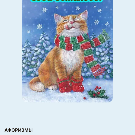
если вы не уверены, что собеседник готов к таким
разговорам. Например, вопросы о религии, политике
или болезненных событиях могут быть неуместными.
Что делать, если человек не хочет
отвечать?
Не настаивайте и дайте человеку время. Возможно, он
просто не готов делиться или ему нужно больше
доверия к вам.
Можно ли использовать
неожиданные вопросы в
профессиональной среде?
Да! Такие вопросы отлично подходят для создания
команды, тимбилдингов и неформальных бесед на
АФОРИЗМЫ
работе. Главное — выбирать подходящий контекст.