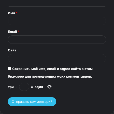
н
глубокую связь между людьми.
т
Имя
*
3. Они создают доверительную
а
атмосферу
р
Email
*
и
Когда вы задаёте необычные вопросы, человек
й
понимает, что вы действительно хотите его узнать. Это
*
вызывает симпатию и доверие, ведь собеседник
Сайт
чувствует себя уникальным и значимым.
Сохранить моё имя, email и адрес сайта в этом
браузере для последующих моих комментариев.
три
−
=
один