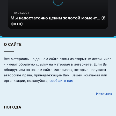
о
что бы ты сказал?
с
т
10.04.2024
Забавные и креативные вопросы
Мы недостаточно ценим золотой момент… (8
а
фото)
т
Если бы ты выиграл лотерею, на что бы ты
о
потратил деньги в первую очередь?
ч
н
Какой суперспособностью ты бы хотел обладать?
О САЙТЕ
о
Если бы тебе предложили жить в другой эпохе,
ц
е
какую бы ты выбрал?
Все материалы на данном сайте взяты из открытых источников
н
- имеют обратную ссылку на материал в интернете. Если Вы
и
Как использовать
обнаружили на нашем сайте материалы, которые нарушают
м
авторские права, принадлежащие Вам, Вашей компании или
з
неожиданные вопросы на
организации, пожалуйста,
сообщите нам.
о
практике?
л
Источник
о
т
1. Задавайте вопросы в
о
ПОГОДА
подходящий момент
й
м