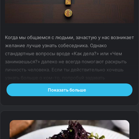
Когда мы общаемся с людьми, зачастую у нас возникает
желание лучше узнать собеседника. Однако
стандартные вопросы вроде «Как дела?» или «Чем
занимаешься?» далеко не всегда помогают раскрыть
личность человека. Если ты действительно хочешь
узнать больше о ком-то, попробуй задавать
неожиданные вопросы! В этой статье я расскажу, какие
Показать больше
вопросы помогут тебе узнать человека глубже, как они
работают и почему они так важны.
Почему стандартные вопросы
не работают?