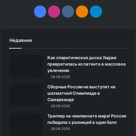
F
I
v
О
T
a
n
k
д
e
c
s
.
н
l
Узнай всё о нём за 5 минут: секреты правильных
Недавнее
вопросов
e
t
c
о
e
Примеры неожиданных
Как спиритическая доска Уиджи
b
a
o
к
g
превратилась из патента в массовое
вопросов
увлечение
o
g
m
л
r
08.08.2026
Давайте разберём несколько категорий вопросов,
o
r
а
a
Сборные России не выступят на
которые можно использовать в разных ситуациях.
шахматной Олимпиаде в
k
a
с
m
Самарканде
Вопросы о мечтах и желаниях
08.08.2026
m
с
Триллер на чемпионате мира! Россия
Если бы ты мог провести один день как любой
н
победила с разницей в один балл
человек в мире, кого бы ты выбрал?
08.08.2026
и