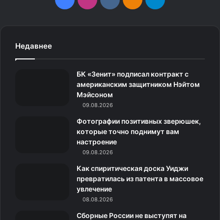
a
n
k
д
e
c
s
.
н
l
Недавнее
e
t
c
о
e
БК «Зенит» подписал контракт с
b
a
o
к
g
американским защитником Нэйтом
Мэйсоном
o
g
m
л
r
09.08.2026
o
r
а
a
Фотографии позитивных зверюшек,
которые точно поднимут вам
k
a
с
m
настроение
09.08.2026
m
с
Как спиритическая доска Уиджи
н
превратилась из патента в массовое
увлечение
и
08.08.2026
к
Сборные России не выступят на