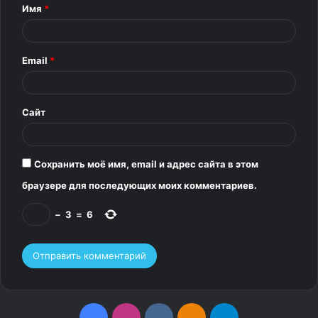
т
Имя
*
а
р
Email
*
и
й
*
Сайт
Сохранить моё имя, email и адрес сайта в этом
браузере для последующих моих комментариев.
−
3
=
6
F
I
v
О
T