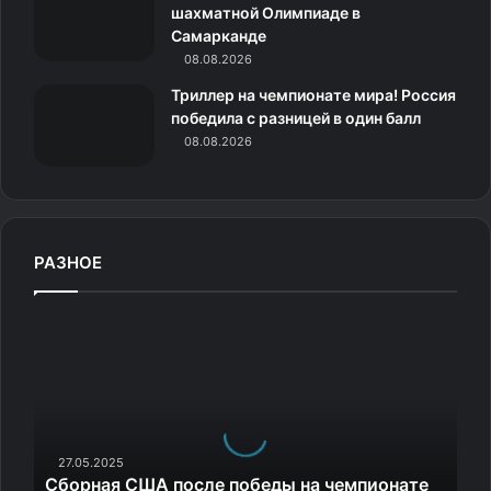
шахматной Олимпиаде в
и
Самарканде
08.08.2026
Триллер на чемпионате мира! Россия
победила с разницей в один балл
08.08.2026
РАЗНОЕ
С
б
о
р
н
а
я
27.05.2025
Сборная США после победы на чемпионате
С