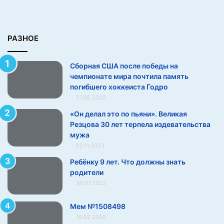
н
а
т
е
РАЗНОЕ
м
и
Сборная США после победы на
р
чемпионате мира почтила память
а
погибшего хоккеиста Годро
п
27.05.2025
о
ч
«Он делал это по пьяни». Великая
т
Резцова 30 лет терпела издевательства
и
мужа
л
02.11.2023
а
Ребёнку 9 лет. Что должны знать
п
родители
а
м
30.07.2023
я
т
Мем №1508498
ь
19.02.2025