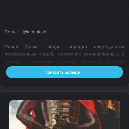
Deny-Hill@unsplash
Перед Днём Победы нередко обсуждаются
послевоенные судьбы советских военнопленных. В
письме в редакцию журнала «Вопросы истории
КПСС» в 1967-м Пётр Григорьевич Григоренко
Показать больше
рассказывал, что многие вернувшиеся из плена
якобы сразу направлялись в лагеря. В качестве
примера он приводил Петра Гаврилова — одного из
руководителей обороны Брестской крепости.
Архивные данные и последующие исследования
показывают, что судьба Гаврилова складывалась иначе.
После плена он действительно прошёл проверку в