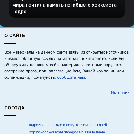
мира почтила память погибшего хоккеиста
Ш
Годро
А
п
о
с
О САЙТЕ
л
е
п
Все материалы на данном сайте взяты из открытых источников
о
- имеют обратную ссылку на материал в интернете. Если Вы
б
обнаружили на нашем сайте материалы, которые нарушают
е
авторские права, принадлежащие Вам, Вашей компании или
д
организации, пожалуйста,
сообщите нам.
ы
н
Источник
а
ч
е
ПОГОДА
м
п
и
Подробнее о погоде в Депутатском на 30 дней
о
https://world-weather.ru/pogoda/russia/tyumen/