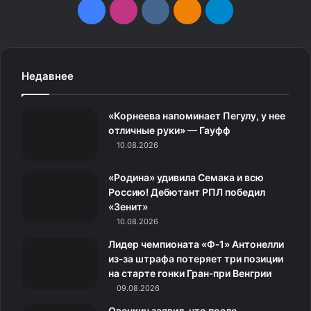
F
I
v
О
T
a
n
k
д
e
c
s
.
н
l
Недавнее
e
t
c
о
e
«Корнеева напоминает Пегулу, у нее
b
a
o
к
g
отличные руки» — Гауфф
10.08.2026
o
g
m
л
r
o
r
а
a
«Родина» удивила Семака и всю
Россию! Дебютант РПЛ победил
k
a
с
m
«Зенит»
10.08.2026
m
с
Лидер чемпионата «Ф‑1» Антонелли
из‑за штрафа потеряет три позиции
н
на старте гонки Гран‑при Венгрии
и
09.08.2026
Овечкин заявил, что после