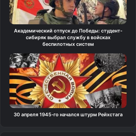
британских военных — они равнодушно смотрели, как
бывшие узники подвергаются издевательствам со
стороны пленных немцев.
Академический отпуск до Победы: студент-
сибиряк выбрал службу в войсках
Британское командование десятилетиями пыталось
беспилотных систем
замолчать этот инцидент, а когда факты становились
достоянием общественности, списывало всё на ошибки
и пресловутый «туман войны».
Источник
30 апреля 1945-го начался штурм Рейхстага