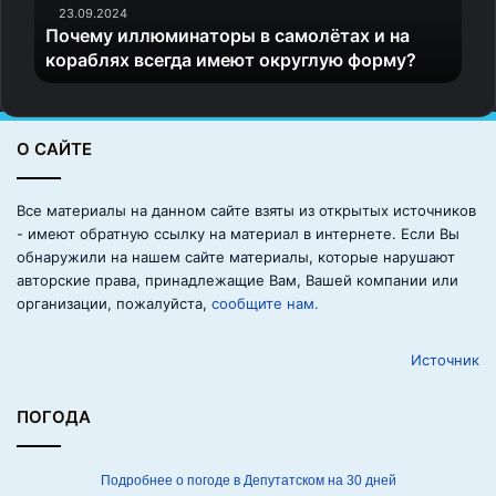
л
23.09.2024
Почему иллюминаторы в самолётах и на
л
кораблях всегда имеют округлую форму?
ю
м
и
н
О САЙТЕ
а
т
о
Все материалы на данном сайте взяты из открытых источников
р
- имеют обратную ссылку на материал в интернете. Если Вы
ы
обнаружили на нашем сайте материалы, которые нарушают
в
авторские права, принадлежащие Вам, Вашей компании или
с
организации, пожалуйста,
сообщите нам.
а
м
Источник
о
л
ё
ПОГОДА
т
а
х
Подробнее о погоде в Депутатском на 30 дней