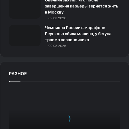
к
завершения карьеры вернется жить
в Москву
и
09.08.2026
Чемпиона России в марафоне
Реункова сбила машина, у бегуна
травма позвоночника
09.08.2026
РАЗНОЕ
П
о
ч
е
м
у
и