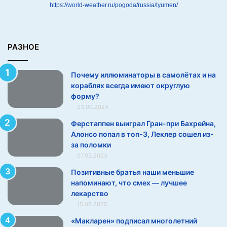
и
https://world-weather.ru/pogoda/russia/tyumen/
н
а
к
о
РАЗНОЕ
р
а
Почему иллюминаторы в самолётах и на
б
кораблях всегда имеют округлую
л
форму?
я
23.09.2024
х
в
Ферстаппен выиграл Гран-при Бахрейна,
с
Алонсо попал в топ-3, Леклер сошел из-
е
за поломки
г
07.03.2023
д
Позитивные братья наши меньшие
а
напоминают, что смех — лучшее
и
лекарство
м
е
15.08.2025
ю
«Макларен» подписал многолетний
т