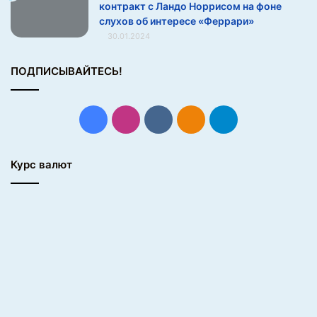
контракт с Ландо Норрисом на фоне
о
слухов об интересе «Феррари»
к
30.01.2024
р
у
ПОДПИСЫВАЙТЕСЬ!
г
л
у
ю
Facebook
Instagram
vk.com
Одноклассники
Telegram
ф
о
р
Курс валют
м
у
?