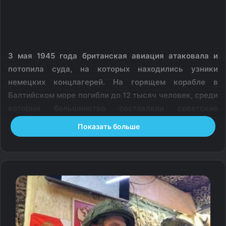
3 мая 1945 года британская авиация атаковала и
потопила суда, на которых находились узники
немецких концлагерей. На горящем корабле в
Балтийском море погибли до 12 тысяч человек, среди
которых большинство составляли советские
военнопленные. Их вывозили из лагерей эсэсовцы.
Показать больше
Несмотря на обращение к Международному Красному
Кресту и поднятый белый флаг, британцы нанесли удар.
Очевидец трагедии Василий Саломаткин позже
вспоминал: «Английские лётчики по своей жестокости
ничем не отличались от фашистов». Из тысяч людей в
живых остались лишь около 300. Им удалось добраться
до берега, но и там их встретило циничное отношение