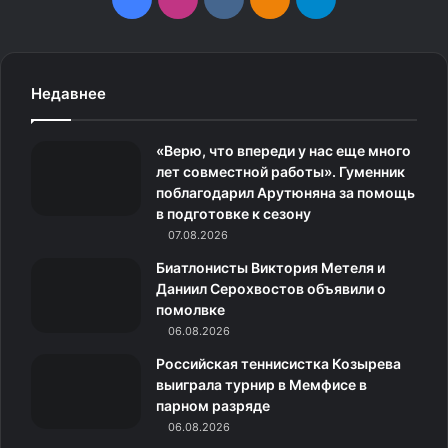
a
n
k
д
e
c
s
.
н
l
Недавнее
e
t
c
о
e
«Верю, что впереди у нас еще много
b
a
o
к
g
лет совместной работы». Гуменник
поблагодарил Арутюняна за помощь
o
g
m
л
r
в подготовке к сезону
o
07.08.2026
r
а
a
Биатлонисты Виктория Метеля и
k
a
с
m
Даниил Серохвостов объявили о
помолвке
m
с
06.08.2026
н
Российская теннисистка Козырева
выиграла турнир в Мемфисе в
и
парном разряде
06.08.2026
к