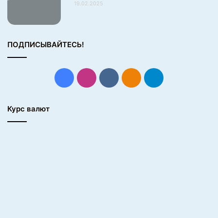
л
19.02.2025
о
д
и
р
ПОДПИСЫВАЙТЕСЬ!
о
в
а
Facebook
Instagram
vk.com
Одноклассники
Telegram
л
в
е
Курс валют
с
ь
с
т
а
д
и
о
н
!