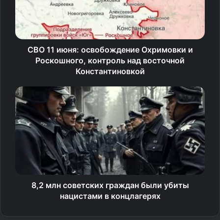
степени. Но официально менять устоявшуюся версию
событий власти не стали. По воспоминаниям
участников «Молодой гвардии», было решено
СВО 11 июня: освобождение Охримовки и
сохранить образ Кошевого, чтобы не пересматривать
Роскошного, контроль над восточной
историю, известную многим благодаря роману
Константиновкой
Фадеева.
В 2022 году Третьякевичу присвоили звание Героя
Российской Федерации.
При этом сами бывшие подпольщики не ставили под
сомнение заслуги Кошевого. Он вступил в организацию
осенью 1942 года, вошёл в штаб, отвечал за вопросы
безопасности, участвовал в распространении листовок
8,2 млн советских граждан были убиты
и диверсионной работе. Во время попытки покинуть
нацистами в концлагерях
Краснодон его задержали, подвергли пыткам, а затем
расстреляли вместе с другими молодогвардейцами.