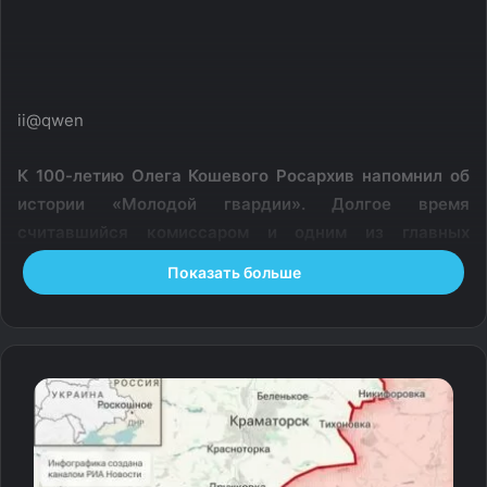
ii@qwen
К 100-летию Олега Кошевого Росархив напомнил об
истории «Молодой гвардии». Долгое время
считавшийся комиссаром и одним из главных
организаторов движения Кошевой в
Показать больше
действительности был членом штаба, а
руководителем и комиссаром являлся Виктор
Третьякевич. Эти выводы подтвердила специальная
комиссия ещё в 1950-х годах.
Расследование полностью сняло с Третьякевича
обвинения в предательстве, а в 1960 году его
посмертно наградили орденом Отечественной войны I