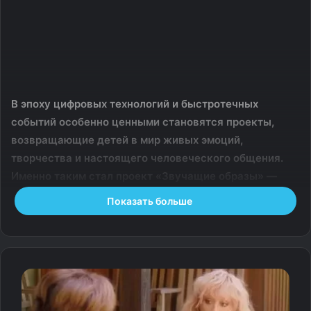
В эпоху цифровых технологий и быстротечных
событий особенно ценными становятся проекты,
возвращающие детей в мир живых эмоций,
творчества и настоящего человеческого общения.
Именно таким стал проект «Звучащие образы» —
яркий и трогательный музыкально-театральный
Показать больше
марафон, который уже этой осенью подарит радость
детям Нижнего Тагила.
Знакомьтесь: «Звучащие образы» Нижний Тагил
Проект «Звучащие образы» — это серия