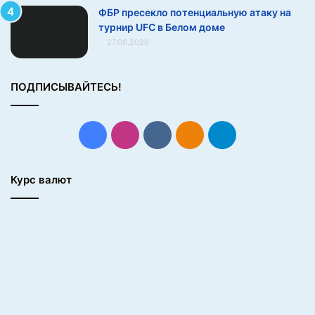
з
ФБР пресекло потенциальную атаку на
н
турнир UFC в Белом доме
а
27.06.2026
ч
е
н
ПОДПИСЫВАЙТЕСЬ!
и
е
?
Facebook
Instagram
vk.com
Одноклассники
Telegram
Курс валют