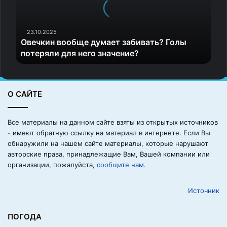
через редакцию газеты «Аргументы Недели» или
и
н
обратитесь в Благотворительный фонд «Аргументы
в
23.10.2025
Добрых Дел Урала», который является
Овечкин вообще думает забивать? Голы
о
информационным партнером проекта.
потеряли для него значение?
о
б
щ
Послесловие
е
О САЙТЕ
д
Иногда одного концерта достаточно, чтобы в сердце
у
ребенка загорелась искра любви к искусству. Давайте
м
Все материалы на данном сайте взяты из открытых источников
вместе помогать разжигать эти искры — чтобы они
а
- имеют обратную ссылку на материал в интернете. Если Вы
е
превращались в настоящее пламя творчества и добра!
обнаружили на нашем сайте материалы, которые нарушают
т
авторские права, принадлежащие Вам, Вашей компании или
з
организации, пожалуйста,
сообщите нам.
Статья подготовлена при поддержке БФ «Аргументы
а
Добрых Дел Урала» и редакции «Аргументы Недели».
б
Источник
и
в
Официальная страница проекта:
«Звучащие образы
а
ПОГОДА
НТ» ВКонтакте
т