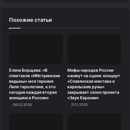
Похожие статьи
ЁЛКА В ДОМЕ МУЗЫКИ, «С Новым ДЖАЗОМ!». Праздник
непослушания. Джаз-команда оркестра «Тагил-бэнд»
Нижнетагильской филармонии.
За проектом стоит команда настоящих энтузиастов во
главе с Никитой Шульповым — руководителем,
обладающим опытом в реализации грантовых проектов
Елена Борщева: «В
Мифы народов России
и создании молодежных инициатив. Именно он стоял у
спектакле «ИИстринские
оживут на сцене: концерт
ведьмы» моя героиня
«Славянская мистика и
истоков центра поддержки молодежных инициатив
Лиля тарологиня, а это
карельские руны»
«Вторник» вместе с Денисом Григорьевым,
сегодня каждая вторая
закрывает сезон проекта
отвечающим за отчетность. В команде также работают
женщина в России»
«Звук Евразии»
талантливые студентки Нижнетагильского колледжа
06.02.2026
21.11.2025
искусств — Майя Стоногина и Ульяна Аптикаева,
которые отвечают за вокальную подготовку артистов,
дирижёр и артист оркестра «Тагил Бэнд» Тимофей