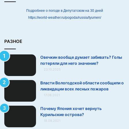
ь
#ЗвучащиеОбразыНТ #НижнийТагил #Дети #Искусство
?
Подробнее о погоде в Депутатском на 30 дней
Г
#Благотворительность
https://world-weather.ru/pogoda/russia/tyumen/
о
л
Ссылки на каналы проекта:
ы
п
РАЗНОЕ
о
https://t.me/zvuki_i_obrazy
т
Овечкин вообще думает забивать? Голы
е
https://vk.com/zvuki_i_obrazy
потеряли для него значение?
р
23.10.2025
я
Источник
л
и
Власти Вологодской области сообщили о
д
ликвидации всех лесных пожаров
л
17.08.2021
я
н
Почему Япония хочет вернуть
е
Курильские острова?
г
18.08.2021
о