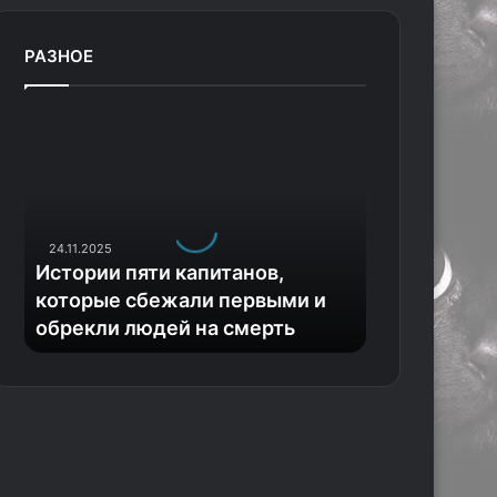
РАЗНОЕ
И
с
т
о
р
и
24.11.2025
и
Истории пяти капитанов,
п
которые сбежали первыми и
я
обрекли людей на смерть
т
и
к
а
п
и
т
а