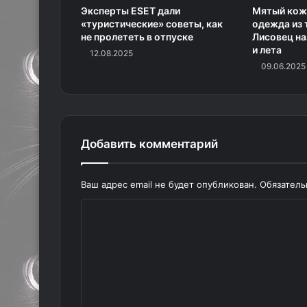
Эксперты ESET дали
Мятый кож
«туристические» советы, как
одежда из 
не пролететь в отпуске
Лисовец на
и лета
12.08.2025
09.06.2025
Добавить комментарий
Ваш адрес email не будет опубликован.
Обязател
К
о
м
м
е