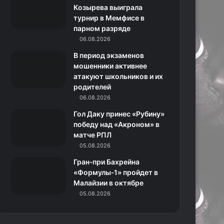
k
a
с
m
Козырева выиграла
турнир в Мемфисе в
m
с
парном разряде
06.08.2026
н
В период экзаменов
и
мошенники активнее
атакуют школьников и их
к
родителей
06.08.2026
и
Гол Даку принес «Рубину»
победу над «Акроном» в
матче РПЛ
05.08.2026
Гран‑при Бахрейна
«Формулы‑1» пройдет в
Малайзии в октябре
05.08.2026