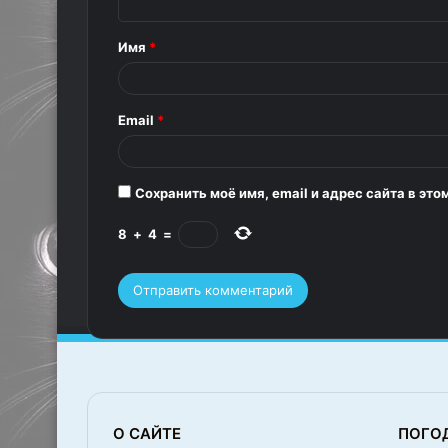
н
т
Имя
*
а
р
Email
*
и
й
*
Сохранить моё имя, email и адрес сайта в э
8
+
4
=
О САЙТЕ
ПОГО