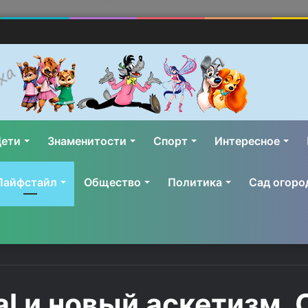
ети
Знаменитости
Спорт
Интересное
Лайфстайл
Общество
Политика
Сад огоро
tal и новый аскетизм.