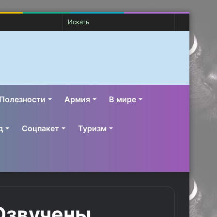
Случайная
Switch
Искать
статья
skin
Полезности
Армия
В мире
д
Соцпакет
Туризм
 Озвучены