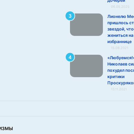
дочерей
06.05.2025
Лионелю Ме
пришлось ст
звездой, чт
жениться на
избраннице
15.08.2021
«Любуемся!
Николаев си
похудел пос
критики
Проскуряко
13.11.2021
ИЗМЫ