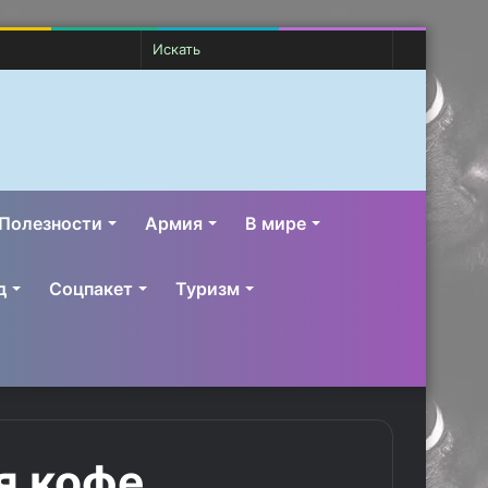
Случайная
Switch
Искать
статья
skin
Полезности
Армия
В мире
д
Соцпакет
Туризм
я кофе