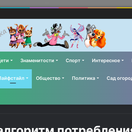
ети
Знаменитости
Спорт
Интересное
Лайфстайл
Общество
Политика
Сад огоро
алгоритм потреблени