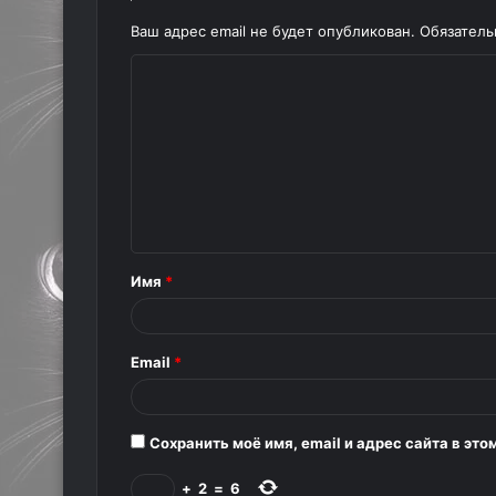
Ваш адрес email не будет опубликован.
Обязател
К
о
м
м
е
н
т
Имя
*
а
р
Email
*
и
й
*
Сохранить моё имя, email и адрес сайта в э
+
2
=
6