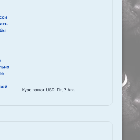
сси
ать
обы
»
льно
ле
вой
Курс валют
USD
: Пт, 7 Авг.