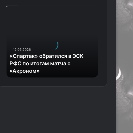
«
С
п
а
р
т
12.03.2026
а
«Спартак» обратился в ЭСК
к
РФС по итогам матча с
»
«Акроном»
о
б
р
а
т
и
л
с
я
в