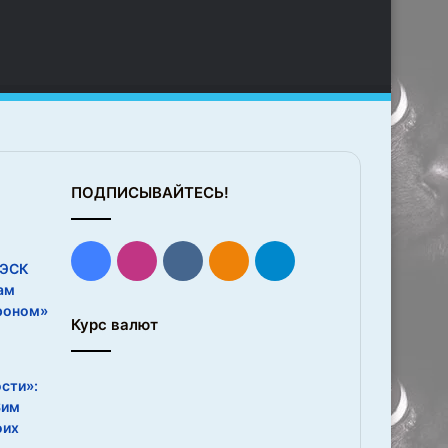
ПОДПИСЫВАЙТЕСЬ!
Facebook
Instagram
vk.com
Одноклассники
Telegram
 ЭСК
ам
роном»
Курс валют
сти»:
Sим
оих