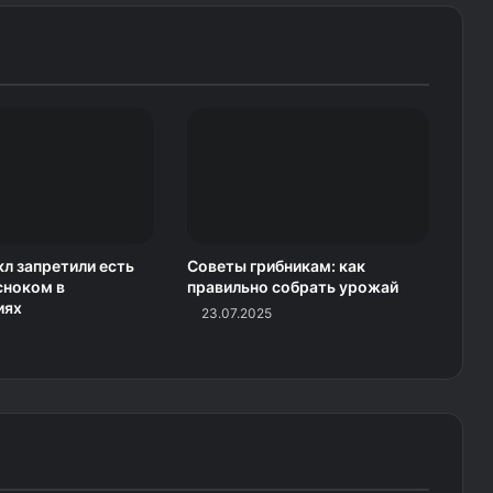
л запретили есть
Советы грибникам: как
сноком в
правильно собрать урожай
иях
23.07.2025