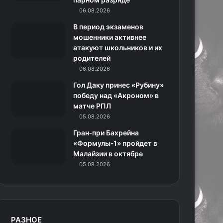
06.08.2026
н
В период экзаменов
и
мошенники активнее
атакуют школьников и их
к
родителей
06.08.2026
и
Гол Даку принес «Рубину»
победу над «Акроном» в
матче РПЛ
05.08.2026
Гран‑при Бахрейна
«Формулы‑1» пройдет в
Малайзии в октябре
05.08.2026
РАЗНОЕ