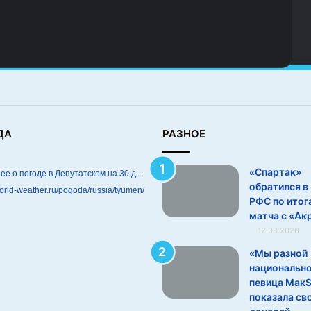
ДА
РАЗНОЕ
«Спартак»
Подробнее о погоде в Депутатском на 30 дней
обратился в
world-weather.ru/pogoda/russia/tyumen/
РФС по итог
матча с «Ак
12.03.2026
«Мы разной
национально
певица Мак
показала св