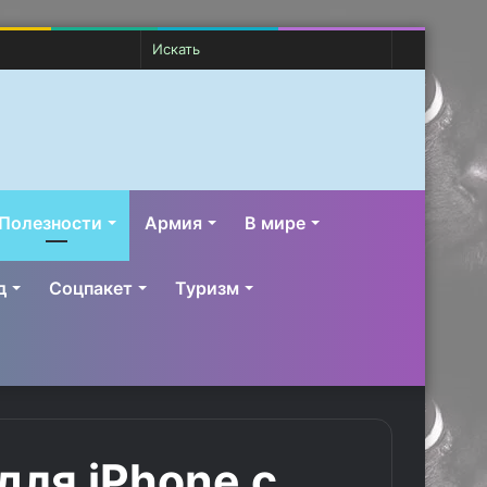
Случайная
Switch
Искать
статья
skin
Полезности
Армия
В мире
д
Соцпакет
Туризм
для iPhone с