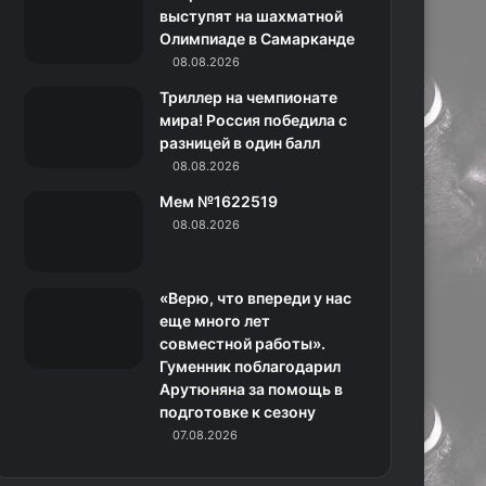
k
a
с
m
выступят на шахматной
Олимпиаде в Самарканде
m
с
08.08.2026
н
Триллер на чемпионате
мира! Россия победила с
и
разницей в один балл
08.08.2026
к
Мем №1622519
и
08.08.2026
«Верю, что впереди у нас
еще много лет
совместной работы».
Гуменник поблагодарил
Арутюняна за помощь в
подготовке к сезону
07.08.2026