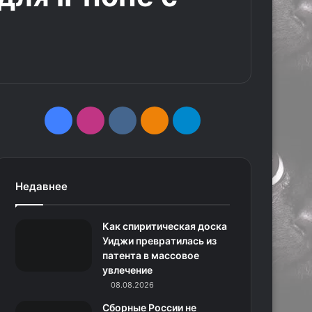
F
I
v
О
T
a
n
k
д
e
c
s
.
н
l
Недавнее
e
t
c
о
e
Как спиритическая доска
b
a
o
к
g
Уиджи превратилась из
патента в массовое
o
g
m
л
r
увлечение
o
r
08.08.2026
а
a
Сборные России не