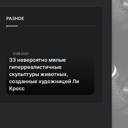
РАЗНОЕ
3
3
н
е
17.08.2021
в
33 невероятно милые
е
гиперреалистичные
р
скульптуры животных,
о
созданные художницей Ли
я
Кросс
т
н
о
м
и
л
ы