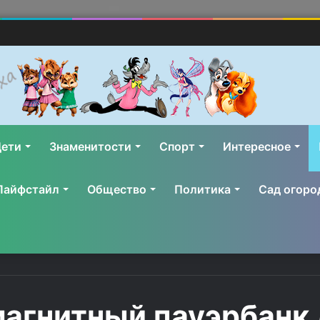
ети
Знаменитости
Спорт
Интересное
Лайфстайл
Общество
Политика
Сад огоро
магнитный пауэрбанк 