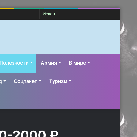
Случайная
Switch
Искать
статья
skin
Полезности
Армия
В мире
д
Соцпакет
Туризм
0-2000 ₽.