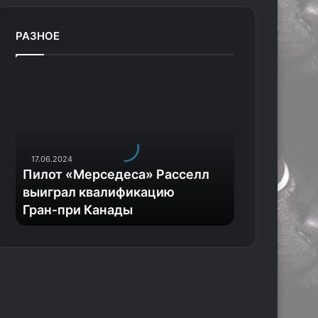
РАЗНОЕ
П
и
л
о
т
«
17.06.2024
М
Пилот «Мерседеса» Расселл
е
выиграл квалификацию
р
Гран‑при Канады
с
е
д
е
с
а
»
Р