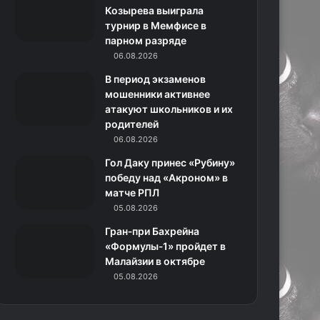
k
a
с
m
Козырева выиграла
турнир в Мемфисе в
m
с
парном разряде
06.08.2026
н
В период экзаменов
и
мошенники активнее
атакуют школьников и их
к
родителей
06.08.2026
и
Гол Даку принес «Рубину»
победу над «Акроном» в
матче РПЛ
05.08.2026
Гран‑при Бахрейна
«Формулы‑1» пройдет в
Малайзии в октябре
05.08.2026