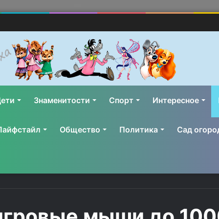
ети
Знаменитости
Спорт
Интересное
Лайфстайл
Общество
Политика
Сад огоро
гровые мыши до 100