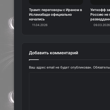
Трамп: переговоры с Ираном в
Уиткофф за
Исламабаде официально
Россию не 
начались
разведдан
11.04.2026
09.03.2026
Добавить комментарий
Ваш адрес email не будет опубликован.
Обязател
К
о
м
м
е