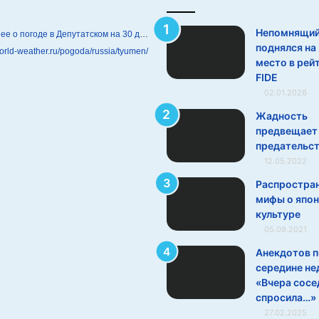
Непомнящи
Подробнее о погоде в Депутатском на 30 дней
поднялся на
world-weather.ru/pogoda/russia/tyumen/
место в рей
FIDE
02.01.2026
Жадность
предвещает
предательс
12.05.2022
Распростра
мифы о япо
культуре
05.09.2021
Анекдотов п
середине не
«Вчера сосе
спросила…» 
27.02.2025