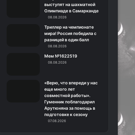
k
a
с
m
выступят на шахматной
Олимпиаде в Самарканде
m
с
08.08.2026
н
Триллер на чемпионате
мира! Россия победила с
и
разницей в один балл
08.08.2026
к
Мем №1622519
и
08.08.2026
«Верю, что впереди у нас
еще много лет
совместной работы».
Гуменник поблагодарил
Арутюняна за помощь в
подготовке к сезону
07.08.2026