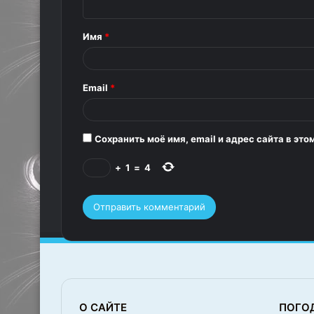
н
т
Имя
*
а
р
Email
*
и
й
*
Сохранить моё имя, email и адрес сайта в э
+
1
=
4
О САЙТЕ
ПОГО