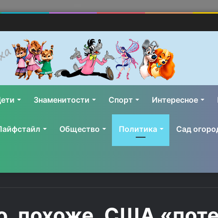
ети
Знаменитости
Спорт
Интересное
Лайфстайл
Общество
Политика
Сад огоро
то, похоже, США «пот