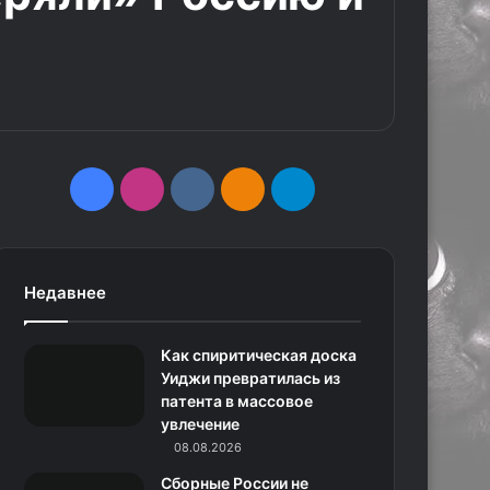
F
I
v
О
T
a
n
k
д
e
c
s
.
н
l
Недавнее
e
t
c
о
e
Как спиритическая доска
b
a
o
к
g
Уиджи превратилась из
патента в массовое
o
g
m
л
r
увлечение
o
r
08.08.2026
а
a
Сборные России не