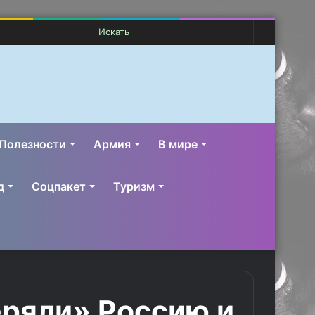
Случайная
Switch
Искать
статья
skin
Полезности
Армия
В мире
д
Соцпакет
Туризм
еряли» Россию и