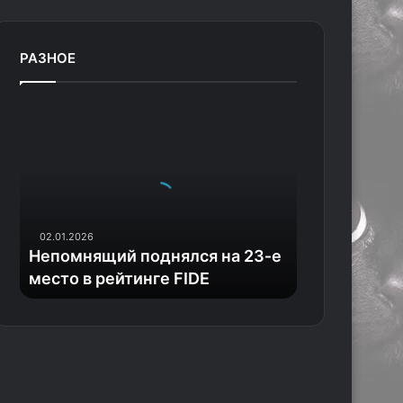
РАЗНОЕ
Н
е
п
о
м
н
я
02.01.2026
щ
Непомнящий поднялся на 23‑е
и
место в рейтинге FIDE
й
п
о
д
н
я
л