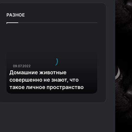
РАЗНОЕ
Д
о
м
а
ш
н
09.07.2022
и
Домашние животные
е
совершенно не знают, что
ж
такое личное пространство
и
в
о
т
н
ы
е
с