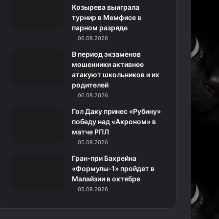
k
a
с
m
Козырева выиграла
турнир в Мемфисе в
m
с
парном разряде
06.08.2026
н
В период экзаменов
и
мошенники активнее
атакуют школьников и их
к
родителей
06.08.2026
и
Гол Даку принес «Рубину»
победу над «Акроном» в
матче РПЛ
05.08.2026
Гран‑при Бахрейна
«Формулы‑1» пройдет в
Малайзии в октябре
05.08.2026