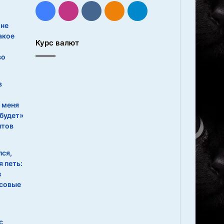
Facebook
Instagram
vk.com
Одноклассники
Telegram
 не
акое
Курс валют
во
в
 меня
 будет»
итов
лся,
я петь:
з
осовые
с