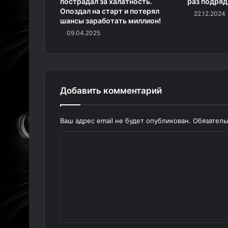
пострадал за халатность.
раз подряд
Опоздал на старт и потерял
22.12.2024
шансы заработать миллион!
09.04.2025
Добавить комментарий
Ваш адрес email не будет опубликован.
Обязател
К
о
м
м
е
н