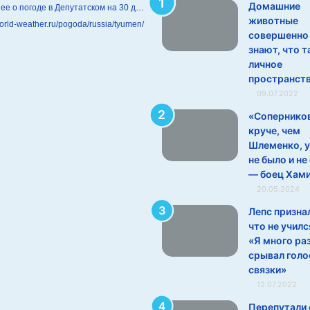
Домашние
Подробнее о погоде в Депутатском на 30 дней
животные
world-weather.ru/pogoda/russia/tyumen/
совершенно
знают, что т
личное
пространст
09.07.2022
«Сопернико
круче, чем
Шлеменко, у
не было и не
— боец Хам
20.05.2024
Лепс призна
что не училс
«Я много ра
срывал гол
связки»
12.07.2022
Перепутали 