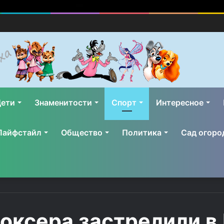
ети
Знаменитости
Спорт
Интересное
Лайфстайл
Общество
Политика
Сад огоро
оксера застрелили в