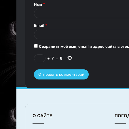
т
Имя
*
а
р
Email
*
и
й
*
Сохранить моё имя, email и адрес сайта в э
+
7
=
8
О САЙТЕ
ПОГО