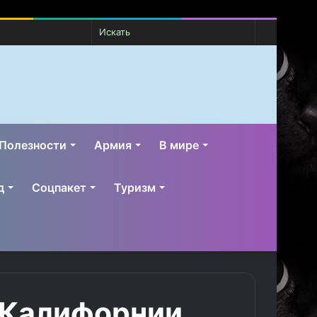
Случайная
Switch
Искать
статья
skin
Полезности
Армия
В мире
д
Соцпакет
Туризм
 Калифорнии,