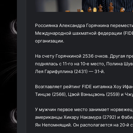
Россиянка Александра Горячкина перемести
Международной шахматной федерации (FIDE)
организации.
На счету Горячкиной 2536 очков. Другая пр
поднялась с 11‑го на 10‑е место, Полина Шув
Лея Гарифуллина (2431) — 31‑й.
Возглавляет рейтинг FIDE китаянка Хоу Ифа
Тинцзе (2566), Цзюй Вэньцзюнь (2559) и Чжу
У мужчин первое место занимает норвежец 
американцы Хикару Накамура (2792) и Фаби
Ян Непомнящий. Он располагается на 20‑й с