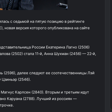
лась с седьмой на пятую позицию в рейтинге
, новая версия которого опубликована на сайте
едставительница России Екатерина Лагно (2506)
алова (2502) стала 11‑й, Анна Шухман (2456) — 22‑й,
нь (2596), далее следуют ее соотечественницы Лэй
 Цзиньэр (2546).
Магнус Карлсен (2840). Вторым и третьим идут
ано Каруана (2788). Лучший из россиян —
трочке.