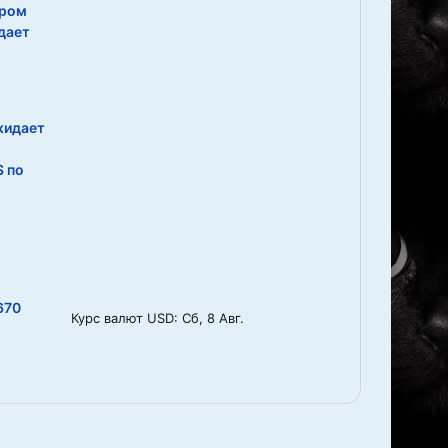
ором
 дает
жидает
 по
670
Курс валют
USD
: Сб, 8 Авг.