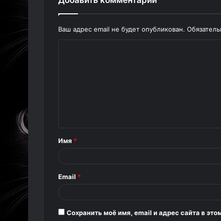
Добавить комментарий
Ваш адрес email не будет опубликован.
Обязател
К
о
м
м
е
н
т
Имя
*
а
р
Email
*
и
й
*
Сохранить моё имя, email и адрес сайта в э