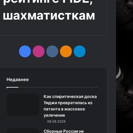
м шахматисткам
F
I
v
О
T
a
n
k
д
e
c
s
.
н
l
Недавнее
e
t
c
о
e
Как спиритическая доска
b
a
o
к
g
Уиджи превратилась из
патента в массовое
o
g
m
л
r
увлечение
o
r
08.08.2026
а
a
Сборные России не