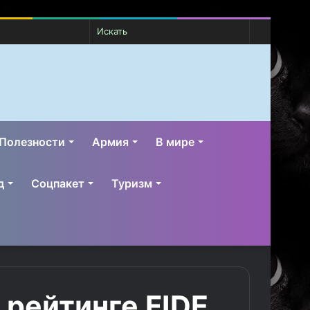
Случайная
Switch
Искать
статья
skin
Полезности
Армия
В мире
д
Соцпакет
Туризм
 рейтинге FIDE,