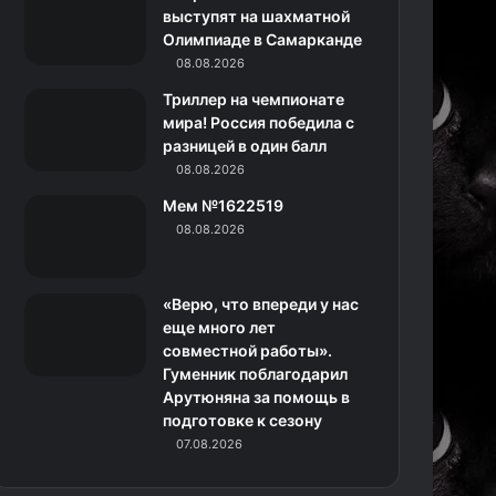
k
a
с
m
выступят на шахматной
Олимпиаде в Самарканде
m
с
08.08.2026
н
Триллер на чемпионате
мира! Россия победила с
и
разницей в один балл
08.08.2026
к
Мем №1622519
и
08.08.2026
«Верю, что впереди у нас
еще много лет
совместной работы».
Гуменник поблагодарил
Арутюняна за помощь в
подготовке к сезону
07.08.2026