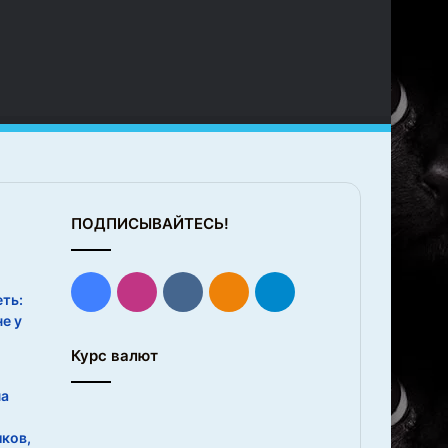
ПОДПИСЫВАЙТЕСЬ!
Facebook
Instagram
vk.com
Одноклассники
Telegram
еть:
е у
Курс валют
на
ков,