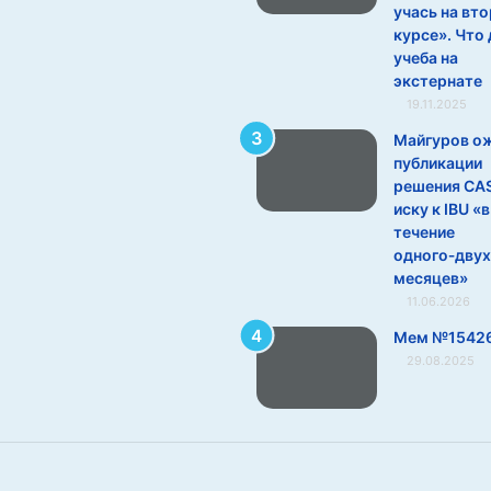
учась на вт
курсе». Что
учеба на
экстернате
19.11.2025
Майгуров о
публикации
решения CAS
иску к IBU «в
течение
одного‑двух
месяцев»
11.06.2026
Мем №1542
29.08.2025