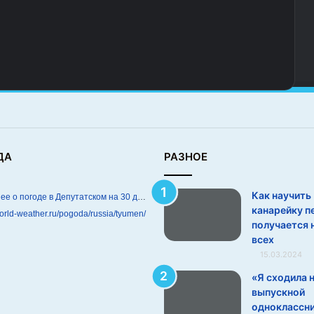
ДА
РАЗНОЕ
Как научить
Подробнее о погоде в Депутатском на 30 дней
канарейку п
world-weather.ru/pogoda/russia/tyumen/
получается н
всех
15.03.2024
«Я сходила 
выпускной
одноклассни