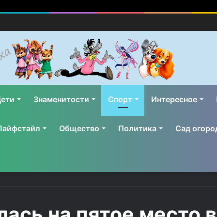
ети
Знаменитости
Спорт
Интересное
Лайфстайл
Общество
Политика
Сад огоро
ась на пятое место в