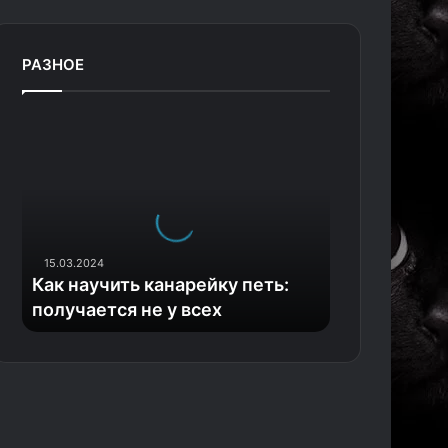
РАЗНОЕ
К
а
к
н
а
у
ч
15.03.2024
и
Как научить канарейку петь:
т
получается не у всех
ь
к
а
н
а
р
е