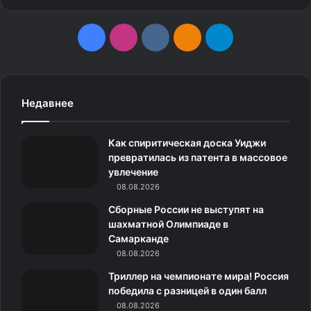
F
I
v
О
T
a
n
k
д
e
c
s
.
н
l
Недавнее
e
t
c
о
e
Как спиритическая доска Уиджи
b
a
o
к
g
превратилась из патента в массовое
увлечение
o
g
m
л
r
08.08.2026
o
r
а
a
Сборные России не выступят на
шахматной Олимпиаде в
k
a
с
m
Самарканде
08.08.2026
m
с
Триллер на чемпионате мира! Россия
н
победила с разницей в один балл
08.08.2026