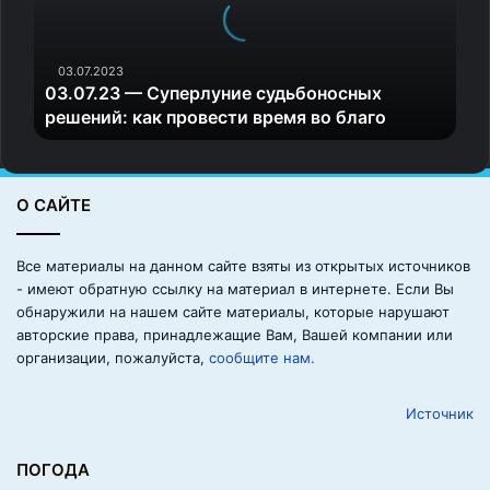
7
.
2
3
03.07.2023
03.07.23 — Суперлуние судьбоносных
—
решений: как провести время во благо
С
у
п
е
О САЙТЕ
р
л
у
Все материалы на данном сайте взяты из открытых источников
н
- имеют обратную ссылку на материал в интернете. Если Вы
и
обнаружили на нашем сайте материалы, которые нарушают
е
авторские права, принадлежащие Вам, Вашей компании или
с
организации, пожалуйста,
сообщите нам.
у
д
Источник
ь
б
о
ПОГОДА
н