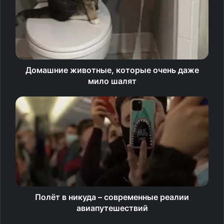
Доммараджу сыграет в матче за звание чемпиона мира
с действующим обладателем титула китайцем Дин
Лижэнем.
Домашние животные, которые очень даже
Источник
мило шалят
Полёт в никуда – современные реалии
авиапутешествий