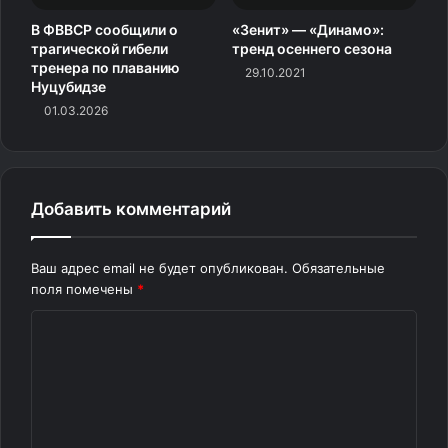
В ФВВСР сообщили о
«Зенит» — «Динамо»:
трагической гибели
тренд осеннего сезона
тренера по плаванию
29.10.2021
Нуцубидзе
01.03.2026
Добавить комментарий
Ваш адрес email не будет опубликован.
Обязательные
поля помечены
*
К
о
м
м
е