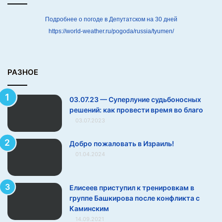
о
с
Подробнее о погоде в Депутатском на 30 дней
н
https://world-weather.ru/pogoda/russia/tyumen/
ы
х
р
е
РАЗНОЕ
ш
е
03.07.23 — Суперлуние судьбоносных
н
решений: как провести время во благо
и
03.07.2023
й
:
к
Добро пожаловать в Израиль!
а
01.04.2024
к
п
р
Елисеев приступил к тренировкам в
о
группе Башкирова после конфликта с
в
Каминским
е
14.09.2021