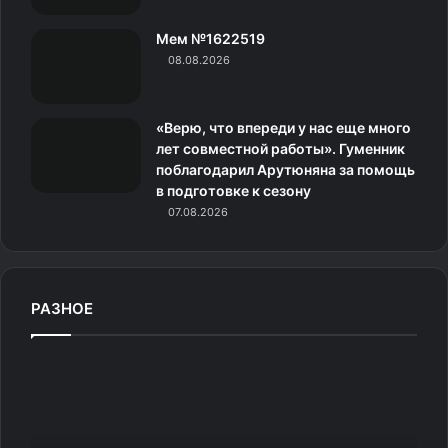
и
Мем №1622519
к
08.08.2026
и
«Верю, что впереди у нас еще много
лет совместной работы». Гуменник
поблагодарил Арутюняна за помощь
в подготовке к сезону
07.08.2026
РАЗНОЕ
0
3
.
0