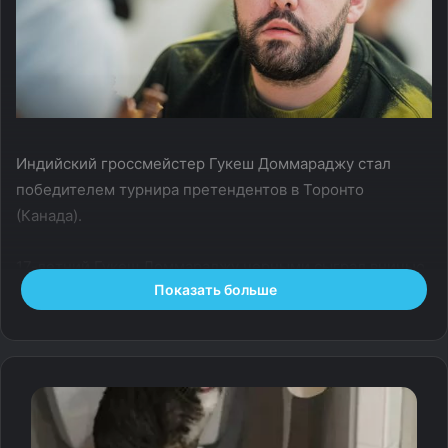
Индийский гроссмейстер Гукеш Доммараджу стал
победителем турнира претендентов в Торонто
(Канада).
17‑летний Гукеш Доммараджу черными сыграл вничью
Показать больше
с американцем Хикару Накамурой и набрал 9 очков
по итогам четырнадцати партий.
Догнать индийца могли россиянин Ян Непомнящий
и Фабиано Каруана (США), но они сыграли вничью
и закончили турнир с 8,5 очками каждый. Такие же
баллы у Накамуры.