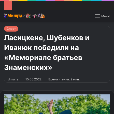
Switch
Меню
skin
Спорт
Ласицкене, Шубенков и
Иванюк победили на
«Мемориале братьев
Знаменских»
dimurra
15.06.2022
Время чтения: 2 мин.