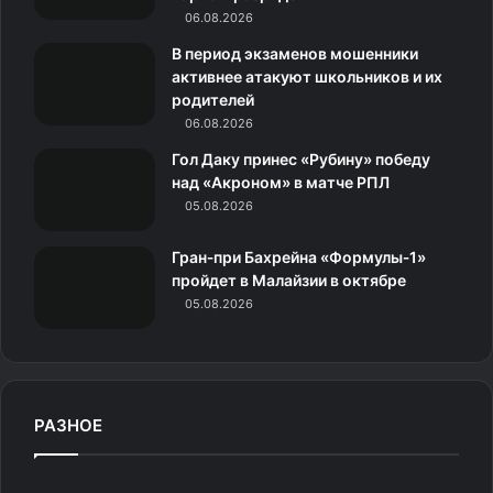
06.08.2026
m
с
В период экзаменов мошенники
н
активнее атакуют школьников и их
родителей
и
06.08.2026
к
Гол Даку принес «Рубину» победу
над «Акроном» в матче РПЛ
и
05.08.2026
Гран‑при Бахрейна «Формулы‑1»
пройдет в Малайзии в октябре
05.08.2026
РАЗНОЕ
Г