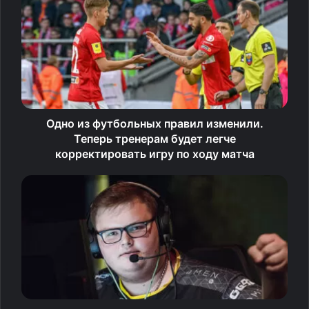
У мужчин лучшим стал бронзовый призер чемпионата
мира Илья Иванюк, спортсмен показал лучший
результат сезона в мире — 2,34 м. Второе место занял
Матвей Рудник (2,23), тройку лучших замкнул Никита
Анищенков (2,20).
В беге на 110 метров с барьерами первенствовал
Одно из футбольных правил изменили.
чемпион мира Сергей Шубенков — 13,41 секунды.
Теперь тренерам будет легче
Второе время у Филиппа Шабанова (13,69), третье —
корректировать игру по ходу матча
Константина Шабанова (13,77).
Остальные результаты турнира выглядят следующим
образом:
Бег, 100 м, мужчины:
1. Игорь Образцов (10,27), 2.
Ярослав Ткалич (10,32), 3. Александр Николаев (10,46);