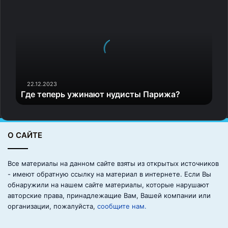
д
е
т
е
п
е
р
ь
22.12.2023
Где теперь ужинают нудисты Парижа?
у
ж
и
н
О САЙТЕ
а
ю
т
Все материалы на данном сайте взяты из открытых источников
н
- имеют обратную ссылку на материал в интернете. Если Вы
у
обнаружили на нашем сайте материалы, которые нарушают
д
авторские права, принадлежащие Вам, Вашей компании или
и
организации, пожалуйста,
сообщите нам.
с
т