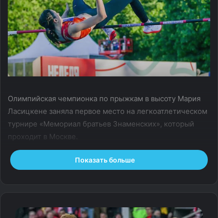
Олимпийская чемпионка по прыжкам в высоту Мария
Ласицкене заняла первое место на легкоатлетическом
турнире «Мемориал братьев Знаменских», который
проходит в Москве.
Показать больше
Ласицкене победила с результатом 1,91 метра. Второй
стала Мария Кочанова (1,91), уступив по количеству
затраченных попыток, третьей — Кристина Королева
(1,88).