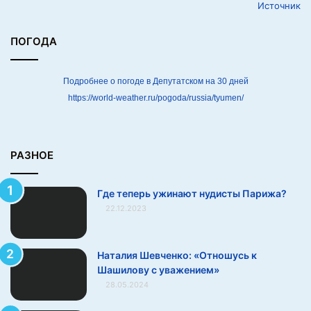
Источник
ы
П
а
ПОГОДА
р
и
ж
Подробнее о погоде в Депутатском на 30 дней
а
https://world-weather.ru/pogoda/russia/tyumen/
?
РАЗНОЕ
Где теперь ужинают нудисты Парижа?
22.12.2023
Наталия Шевченко: «Отношусь к
Шашилову с уважением»
28.05.2024