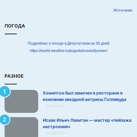
с
Источник
т
о
р
ПОГОДА
а
н
е
Подробнее о погоде в Депутатском на 30 дней
в
https://world-weather.ru/pogoda/russia/tyumen/
к
о
м
п
РАЗНОЕ
а
н
Хэмилтон был замечен в ресторане в
и
компании звездной актрисы Голливуда
и
30.01.2025
з
в
е
Исаак Ильич Левитан — мастер «пейзажа
з
настроения»
д
21.04.2022