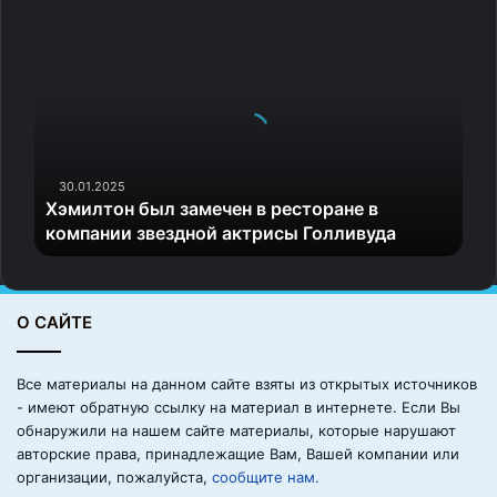
времени и нюансы введения мяча в игру. Чиновники
Х
решили, что эти и любые другие аспекты пока будут
э
контролироваться ИФАБ и ФИФА.
м
и
Источник
л
т
о
н
30.01.2025
Хэмилтон был замечен в ресторане в
б
компании звездной актрисы Голливуда
ы
л
з
а
О САЙТЕ
м
е
ч
Все материалы на данном сайте взяты из открытых источников
е
- имеют обратную ссылку на материал в интернете. Если Вы
н
обнаружили на нашем сайте материалы, которые нарушают
в
авторские права, принадлежащие Вам, Вашей компании или
р
организации, пожалуйста,
сообщите нам.
е