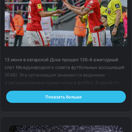
13 июня в катарской Дохе прошел 136-й ежегодный
слет Международного совета футбольных ассоциаций
(IFAB). Эта организация занимается ведением
и регулированием правил игры в футбол. В какой-то
степени заседание стало историческим, ведь на нем
Показать больше
были утверждены серьезные изменения — теперь
по ходу матча официально можно делать пять замен.
Вы скажете, что это правило уже давно действует,
почему это преподносится как новость? Все потому,