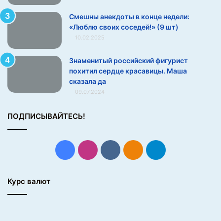
н
о
Смешны анекдоты в конце недели:
й
«Люблю своих соседей!» (9 шт)
а
10.02.2025
к
т
Знаменитый российский фигурист
р
похитил сердце красавицы. Маша
и
сказала да
с
09.07.2024
ы
Г
ПОДПИСЫВАЙТЕСЬ!
о
л
л
и
Facebook
Instagram
vk.com
Одноклассники
Telegram
в
у
д
Курс валют
а