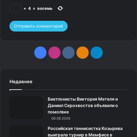
+
4
=
восемь
F
I
v
О
T
a
n
k
д
e
c
s
.
н
l
Недавнее
e
t
c
о
e
Биатлонисты Виктория Метеля и
b
a
o
к
g
Даниил Серохвостов объявили о
помолвке
o
g
m
л
r
06.08.2026
o
r
а
a
Российская теннисистка Козырева
выиграла турнир в Мемфисе в