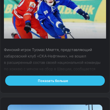
Финский игрок Туомас Мяаття, представляющий
хабаровский клуб «СКА‑Нефтяник», не вошел
в расширенный состав своей национальной команды
по хоккею с мячом на сбор в Швеции, сообщается
на официальном сайте Финской ассоциации бенди.
Показать больше
Ранее президент Финской ассоциации бенди Антти
Парвиайнен пригрозил, что федерация исключит
Мяаття из сборной, если он и далее будет выступать
в России.