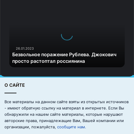
Б
е
з
в
о
л
ь
н
26.01.2023
Безвольное поражение Рублева. Джокович
о
просто растоптал россиянина
е
п
о
р
О САЙТЕ
а
ж
е
Все материалы на данном сайте взяты из открытых источников
н
- имеют обратную ссылку на материал в интернете. Если Вы
и
обнаружили на нашем сайте материалы, которые нарушают
е
авторские права, принадлежащие Вам, Вашей компании или
Р
организации, пожалуйста,
сообщите нам.
у