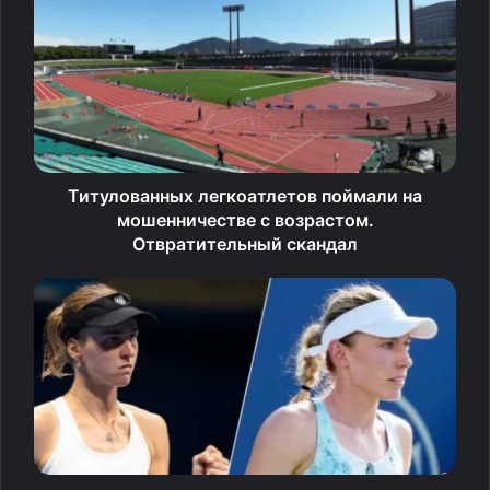
Финская сборная примет участие в турнире в Швеции
с 14 по 16 октября. В первоначальный состав команды
вошли 35 игроков, из них 6 вратарей. В окончательном
составе останутся 20 хоккеистов.
26‑летний Мяаття в сентябре выиграл Кубок России
Титулованных легкоатлетов поймали на
и стал лучшим бомбардиром турнира. Хоккеист четыре
мошенничестве с возрастом.
раза становился игроком года в Финляндии, один раз
Отвратительный скандал
выиграл серебро и трижды бронзу чемпионатов мира
в составе национальной команды.
В последний раз финская команда собиралась в 2020
году, когда участвовала в международном турнире трех
стран, где также были представлены Швеция и Россия.
Источник