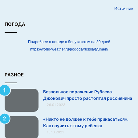
б
Источник
л
е
в
ПОГОДА
а
.
Д
Подробнее о погоде в Депутатском на 30 дней
ж
https://world-weather.ru/pogoda/russia/tyumen/
о
к
о
в
РАЗНОЕ
и
ч
Безвольное поражение Рублева.
п
Джокович просто растоптал россиянина
р
26.01.2023
о
с
т
«Никто не должен к тебе прикасаться».
о
Как научить этому ребенка
р
15.10.2021