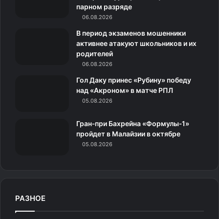
k
a
с
m
парном разряде
06.08.2026
m
с
В период экзаменов мошенники
н
активнее атакуют школьников и их
родителей
и
06.08.2026
к
Гол Даку принес «Рубину» победу
над «Акроном» в матче РПЛ
и
05.08.2026
Гран‑при Бахрейна «Формулы‑1»
пройдет в Малайзии в октябре
05.08.2026
РАЗНОЕ