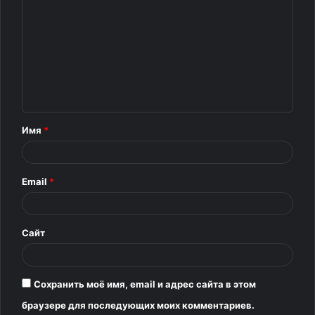
о
м
м
е
н
т
Имя
*
а
р
Email
*
и
й
*
Сайт
Сохранить моё имя, email и адрес сайта в этом
браузере для последующих моих комментариев.