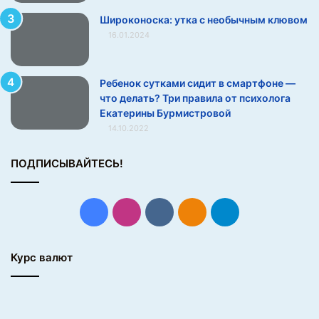
а
с
Широконоска: утка с необычным клювом
т
16.01.2024
о
п
т
Ребенок сутками сидит в смартфоне —
а
что делать? Три правила от психолога
л
Екатерины Бурмистровой
р
14.10.2022
о
с
ПОДПИСЫВАЙТЕСЬ!
с
и
я
н
Facebook
Instagram
vk.com
Одноклассники
Telegram
и
н
а
Курс валют