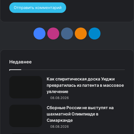
F
I
v
О
T
a
n
k
д
e
c
s
.
н
l
Недавнее
e
t
c
о
e
Как спиритическая доска Уиджи
b
a
o
к
g
превратилась из патента в массовое
увлечение
o
g
m
л
r
08.08.2026
o
r
а
a
Сборные России не выступят на
шахматной Олимпиаде в
k
a
с
m
Самарканде
08.08.2026
m
с