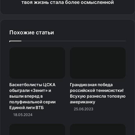
твоя жизнь стала более осмысленной
Гран‑при Италии
Гонка. Топ‑10
Похожие статьи
1. Макс Ферстаппен (Нидерланды, «Ред Булл»)
2. Ландо Норрис (Великобритания, «Макларен») —
+19,207
3. Оскар Пиастри (Австралия, «Макларен») — +21,351
Баскетболисты ЦСКА
Грандиозная победа
4. Шарль Леклер (Монако, «Феррари») — +25,624
обыграли «Зенит» и
российской теннисистки!
вышли вперед в
Всухую разнесла топовую
5. Джордж Расселл (Великобритания, «Мерседес») —
полуфинальной серии
американку
Единой лиги ВТБ
+32,881
25.06.2023
18.05.2024
6. Льюис Хэмилтон (Великобритания, «Феррари») —
+37,449