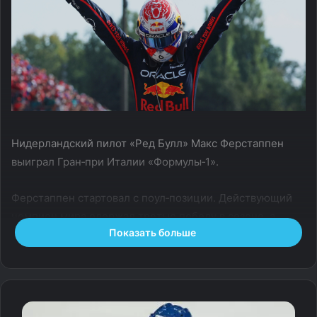
Нидерландский пилот «Ред Булл» Макс Ферстаппен
выиграл Гран‑при Италии «Формулы‑1».
Ферстаппен стартовал с поул‑позиции. Действующий
чемпион мира одержал третью победу в сезоне, а
Показать больше
также третий раз в карьере победил на автодроме в
Монце.
Второе место занял британский пилот «Макларена»
Ландо Норрис (отставание — +19,207 секунды), тройку