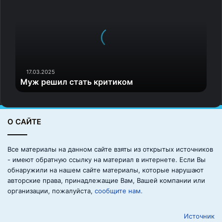
ж
р
е
ш
и
л
с
17.03.2025
Муж решил стать критиком
т
а
т
ь
О САЙТЕ
к
р
и
Все материалы на данном сайте взяты из открытых источников
т
- имеют обратную ссылку на материал в интернете. Если Вы
и
обнаружили на нашем сайте материалы, которые нарушают
к
авторские права, принадлежащие Вам, Вашей компании или
о
организации, пожалуйста,
сообщите нам.
м
Источник