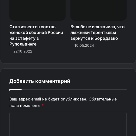
7. Александр Албон (Таиланд, «Уильямс») — +50,537
Стал известен состав
Вяльбе не исключила, что
8. Габриэл Бортолето (Бразилия, «Кик Заубер») —
женской сборной России
лыжники Терентьевы
+58,484
на эстафету в
вернутся к Бородавко
Рупольдинге
10.05.2024
22.10.2022
9. Андреа Кими Антонелли (Италия, «Мерседес») —
+59,762
10. Исаак Хаджар (Франция, «Рейсинг Буллз») —
Добавить комментарий
+63,891
Источник
Ваш адрес email не будет опубликован.
Обязательные
поля помечены
*
К
о
м