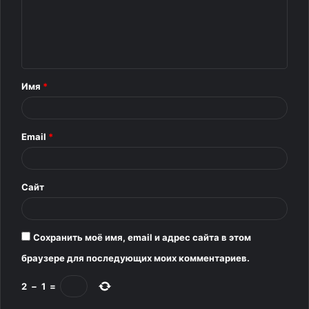
м
е
н
т
Имя
*
а
р
Email
*
и
й
*
Сайт
Сохранить моё имя, email и адрес сайта в этом
браузере для последующих моих комментариев.
2
−
1
=