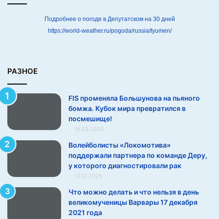
я
н
Подробнее о погоде в Депутатском на 30 дней
о
https://world-weather.ru/pogoda/russia/tyumen/
г
о
б
о
РАЗНОЕ
м
ж
FIS променяла Большунова на пьяного
а
бомжа. Кубок мира превратился в
.
посмешище!
К
16.03.2026
у
б
Волейболисты «Локомотива»
о
поддержали партнера по команде Деру,
к
у которого диагностировали рак
м
12.12.2025
и
Что можно делать и что нельзя в день
р
великомученицы Варвары 17 декабря
а
2021 года
п