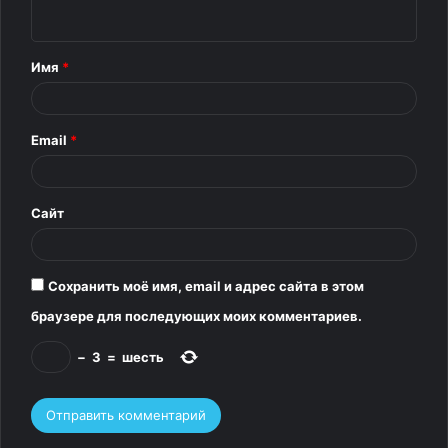
н
т
Имя
*
а
р
Email
*
и
й
*
Сайт
Сохранить моё имя, email и адрес сайта в этом
браузере для последующих моих комментариев.
−
3
=
шесть