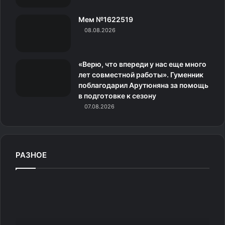
и
Мем №1622519
к
08.08.2026
и
«Верю, что впереди у нас еще много
лет совместной работы». Гуменник
поблагодарил Арутюняна за помощь
в подготовке к сезону
07.08.2026
РАЗНОЕ
F
I
S
п