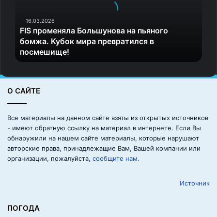
р
о
м
16.03.2026
FIS променяла Большунова на пьяного
е
бомжа. Кубок мира превратился в
н
посмешище!
я
л
а
Б
О САЙТЕ
о
л
ь
Все материалы на данном сайте взяты из открытых источников
ш
- имеют обратную ссылку на материал в интернете. Если Вы
у
обнаружили на нашем сайте материалы, которые нарушают
н
авторские права, принадлежащие Вам, Вашей компании или
о
организации, пожалуйста,
сообщите нам.
в
а
Источник
н
а
п
ПОГОДА
ь