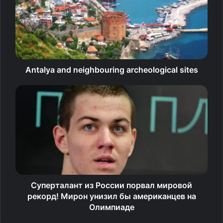
главного тренера ЦСКА. С армейцами он также шесть
раз побеждал в Единой лиге ВТБ и дважды добирался
до бронзовых медалей Евролиги.
Пистиолис пришел на смену Эмилу Райковичу, об уходе
Antalya and neighbouring archeological sites
которого клуб сообщил ранее в понедельник.
ЦСКА занял третье место по итогам регулярного
чемпионата Единой лиги ВТБ. В 36 матчах
у «красно‑синих» 25 побед. В первом раунде плей‑офф
лиги ЦСКА встретится с красноярским «Енисеем».
Первый матч серии пройдет 22 апреля.
Источник
Суперталант из России порвал мировой
рекорд! Мирон унизил бы американцев на
Олимпиаде