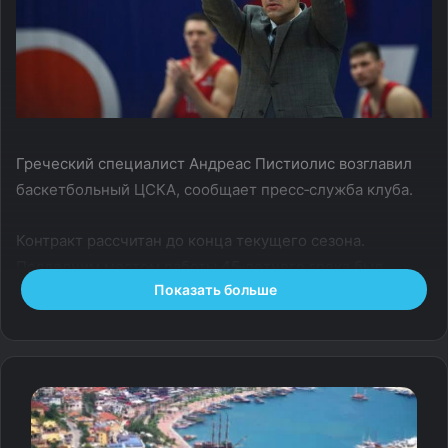
Греческий специалист Андреас Пистиолис возглавил
баскетбольный ЦСКА, сообщает пресс‑служба клуба.
Контракт рассчитан до конца текущего сезона.
Последним местом работы 45‑летнего грека был
Показать больше
турецкий «Галатасарай». Он ранее работал в ЦСКА —
с 2014 по 2022 год в качестве ассистента Димитриса
Итудиса.
На счету Пистиолиса пять побед в Евролиге: три из них
в качестве сотрудника штаба Желько Обрадовича
в «Панатинаикосе», две — на посту первого ассистента