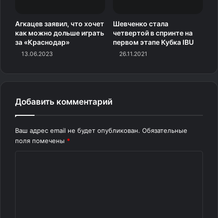
Агкацев заявил, что хочет
Шевченко стала
как можно дольше играть
четвертой в спринте на
за «Краснодар»
первом этапе Кубка IBU
13.06.2023
26.11.2021
Добавить комментарий
Ваш адрес email не будет опубликован.
Обязательные
поля помечены
*
К
о
м
м
е