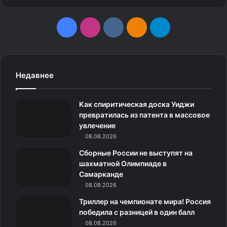
F
I
v
О
T
a
n
k
д
e
c
s
.
н
l
Недавнее
e
t
c
о
e
Как спиритическая доска Уиджи
b
a
o
к
g
превратилась из патента в массовое
увлечение
o
g
m
л
r
08.08.2026
o
r
а
a
Сборные России не выступят на
шахматной Олимпиаде в
k
a
с
m
Самарканде
08.08.2026
m
с
Триллер на чемпионате мира! Россия
н
победила с разницей в один балл
08.08.2026