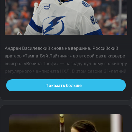
Андрей Василевский снова на вершине. Российский
вратарь «Тампа-Бэй Лайтнинг» во второй раз в карьере
выиграл «Везина Трофи» — награду лучшему голкиперу
регулярного чемпионата НХЛ. В этом сезоне 31-летний
россиянин вновь показал уровень, к которому
Показать больше
в «Тампе» уже привыкли: надежность, стабильность
и ощущение, что в ключевой момент команда может
на него положиться.
Сезон, который сложно было
проигнорировать