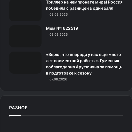
Триллер на чемпионате мира! Россия
экземпляров. На них размещены фотография
н
победила с разницей в один балл
Василевского, изображение трофея и надпись о победе
08.08.2026
в голосовании.
и
Мем №1622519
к
«Он давно заслужил»
08.08.2026
и
В хоккейной среде выбор в пользу Василевского
«Верю, что впереди у нас еще много
особых вопросов не вызвал. Чемпион СССР Юрий
лет совместной работы». Гуменник
Новиков назвал решение абсолютно заслуженным
поблагодарил Арутюняна за помощь
и отметил, что российские вратари давно задают
в подготовке к сезону
уровень в НХЛ.
07.08.2026
— Заслуженная награда. Достижение Василевского
вызывает уважение. Он, Бобровский и Шестеркин —
РАЗНОЕ
основополагающие игроки своих команд. Выбор
в пользу Андрея сделали эксперты, это объективное
решение специалистов, причастных к НХЛ. Здесь нет
О
р
никакой русской руки, отмечающей Василевского.