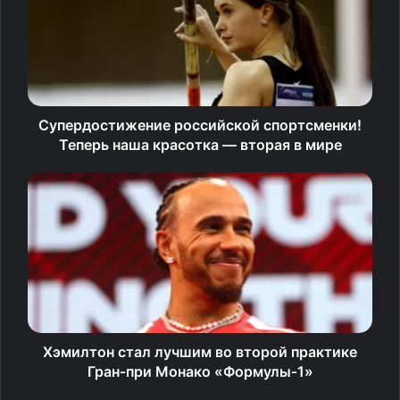
В регулярном чемпионате Василевский провел 58
матчей и одержал 39 побед — лучший показатель
среди всех вратарей лиги. В среднем россиянин
пропускал 2,31 шайбы за игру и отразил 91,2% бросков.
Супердостижение российской спортсменки!
Теперь наша красотка — вторая в мире
Эти цифры помогли ему уверенно выиграть
голосование за «Везину». Василевский набрал 114
очков, заметно опередив российского голкипера «Нью-
Йорк Айлендерс» Илью Сорокина, у которого 51 балл.
Третьим стал американец Джереми Свейман
из «Бостона» — 46 очков.
Хэмилтон стал лучшим во второй практике
Гран‑при Монако «Формулы‑1»