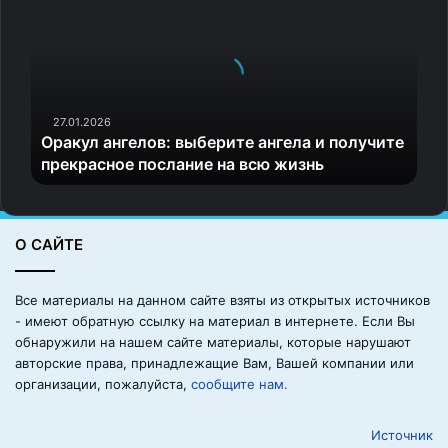
а
Вратарский труд — это 24 часа в сутки, даже когда
к
ложишься спать, думаешь об игре. Огромная
у
психологическая и физическая нагрузка.
л
а
н
27.01.2026
Андрей много лет играет в «Тампе», без него команда
Оракул ангелов: выберите ангела и получите
г
была бы другой. Наши вратари незаменимы, они
прекрасное послание на всю жизнь
е
опередили канадский хоккей за счет технических
л
и тактических действий. И корни этого в нашем хоккее,
о
в
начиная с детей, — сказал Новиков «Матч ТВ».
О САЙТЕ
:
в
ы
Все материалы на данном сайте взяты из открытых источников
б
- имеют обратную ссылку на материал в интернете. Если Вы
е
обнаружили на нашем сайте материалы, которые нарушают
р
авторские права, принадлежащие Вам, Вашей компании или
и
организации, пожалуйста,
сообщите нам.
т
е
Источник
а