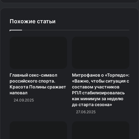
Похожие статьи
Андрей Василевский / Фото: © Mike Carlson /
Contributor / Getty Images Sport / Gettyimages.ru
Важно и то, кто выбирает обладателя трофея.
Главный секс-символ
Митрофанов о «Торпедо»:
российского спорта.
«Важно, чтобы ситуация с
Победителя определяют генеральные менеджеры
Красота Полины сражает
составом участников
клубов НХЛ. Для Василевского это уже вторая «Везина»
наповал
РПЛ стабилизировалась
как минимум за неделю
в карьере. Впервые он получил награду в 2019 году.
24.09.2025
до старта сезона»
Из российских вратарей подобным достижением также
27.06.2025
могут похвастаться Сергей Бобровский, выигравший
приз в 2013 и 2017 годах, а также Игорь Шестеркин,
признанный лучшим в 2022-м.