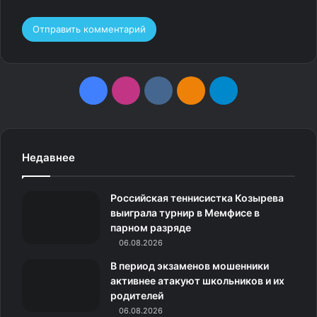
F
I
v
О
T
a
n
k
д
e
c
s
.
н
l
Недавнее
e
t
c
о
e
Российская теннисистка Козырева
b
a
o
к
g
выиграла турнир в Мемфисе в
парном разряде
o
g
m
л
r
06.08.2026
o
r
а
a
В период экзаменов мошенники
активнее атакуют школьников и их
k
a
с
m
родителей
06.08.2026
m
с