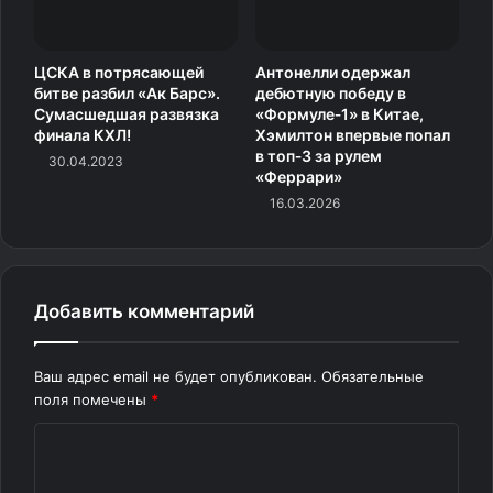
В пятницу бюро Объединенного мира борьбы (UWW)
допустило российских спортсменов до участия
ЦСКА в потрясающей
Антонелли одержал
в международных соревнованиях с национальным
битве разбил «Ак Барс».
дебютную победу в
флагом и гимном.
Сумасшедшая развязка
«Формуле‑1» в Китае,
финала КХЛ!
Хэмилтон впервые попал
в топ‑3 за рулем
30.04.2023
Источник
«Феррари»
16.03.2026
Добавить комментарий
Ваш адрес email не будет опубликован.
Обязательные
поля помечены
*
К
о