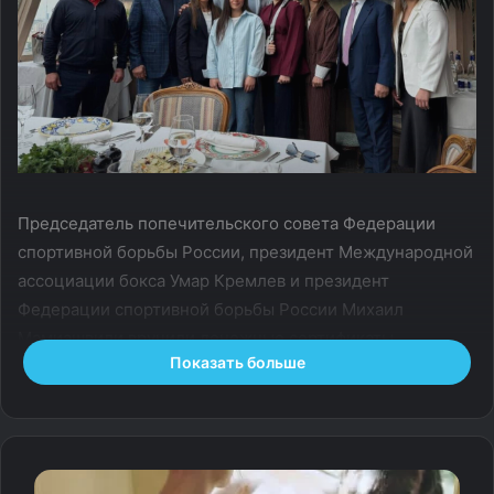
Председатель попечительского совета Федерации
спортивной борьбы России, президент Международной
ассоциации бокса Умар Кремлев и президент
Федерации спортивной борьбы России Михаил
Мамиашвили вручили денежные сертификаты
Показать больше
победителям и призерам чемпионата Европы
по спортивной борьбе.
Соревнования прошли с 20 по 26 апреля в Тиране.
Российские спортсмены завоевали на турнире 19