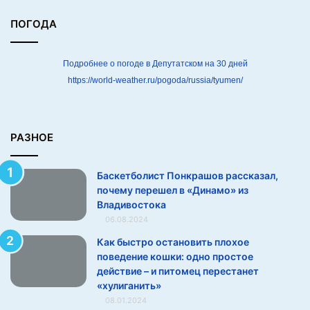
с
с
ПОГОДА
к
а
з
Подробнее о погоде в Депутатском на 30 дней
а
https://world-weather.ru/pogoda/russia/tyumen/
л
,
п
о
РАЗНОЕ
ч
е
Баскетболист Понкрашов рассказал,
м
почему перешел в «Динамо» из
у
Владивостока
п
06.08.2024
е
р
Как быстро остановить плохое
е
поведение кошки: одно простое
ш
действие – и питомец перестанет
е
«хулиганить»
л
08.01.2024
в