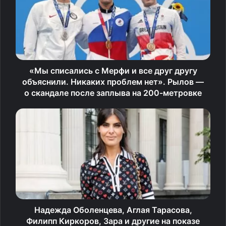
Олимпийские игры-2020.
Токио (Япония)
Плавание. Смешанная эстафета.
«Мы списались с Мерфи и все друг другу
объяснили. Никаких проблем нет». Рылов —
4×100 м. Комплекс. Квалификация
о скандале после заплыва на 200-метровке
1. Великобритания — 3.38,75
2. США — 3.41,02
3. Китай — 3.42,29…
7. Россия (Григорий Тарасевич, Кирилл Пригода,
Арина Суркова и Мария Каменева) — 3.43,73
Надежда Оболенцева, Аглая Тарасова,
Филипп Киркоров, Зара и другие на показе
Источник