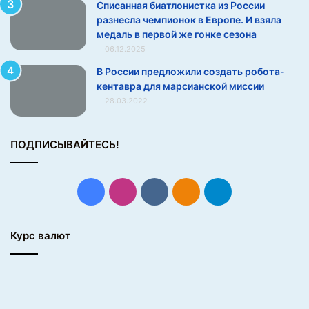
Списанная биатлонистка из России
а
разнесла чемпионок в Европе. И взяла
с
медаль в первой же гонке сезона
п
о
06.12.2025
з
В России предложили создать робота-
о
кентавра для марсианской миссии
р
28.03.2022
о
м
в
ПОДПИСЫВАЙТЕСЬ!
ы
г
н
Facebook
Instagram
vk.com
Одноклассники
Telegram
а
л
и
Курс валют
и
з
ф
и
г