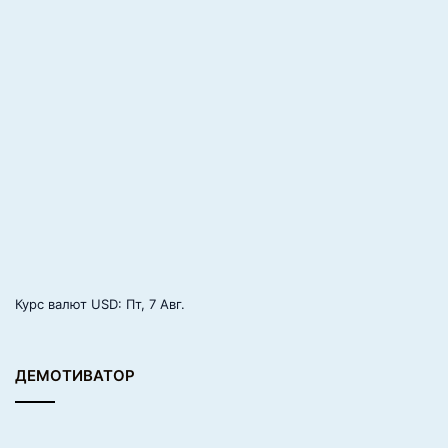
у
р
н
о
г
о
к
а
т
а
н
и
я
Курс валют
USD
: Пт, 7 Авг.
ДЕМОТИВАТОР