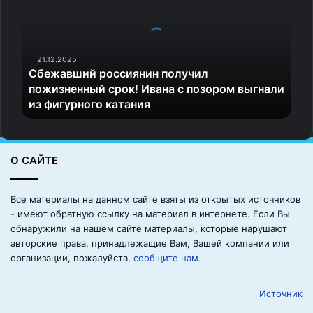
е
ж
а
в
ш
21.12.2025
Сбежавший россиянин получил
и
пожизненный срок! Ивана с позором выгнали
й
из фигурного катания
р
о
с
с
О САЙТЕ
и
я
н
Все материалы на данном сайте взяты из открытых источников
и
- имеют обратную ссылку на материал в интернете. Если Вы
н
обнаружили на нашем сайте материалы, которые нарушают
п
авторские права, принадлежащие Вам, Вашей компании или
о
организации, пожалуйста,
сообщите нам.
л
у
Источник
ч
и