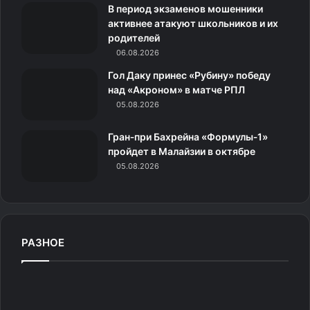
В период экзаменов мошенники
н
активнее атакуют школьников и их
родителей
и
06.08.2026
к
Гол Даку принес «Рубину» победу
над «Акроном» в матче РПЛ
и
05.08.2026
Гран‑при Бахрейна «Формулы‑1»
пройдет в Малайзии в октябре
05.08.2026
РАЗНОЕ
С
б