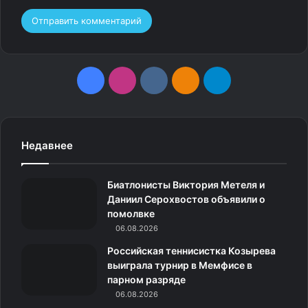
F
I
v
О
T
a
n
k
д
e
c
s
.
н
l
Недавнее
e
t
c
о
e
Биатлонисты Виктория Метеля и
b
a
o
к
g
Даниил Серохвостов объявили о
помолвке
o
g
m
л
r
06.08.2026
o
r
а
a
Российская теннисистка Козырева
выиграла турнир в Мемфисе в
k
a
с
m
парном разряде
06.08.2026
m
с