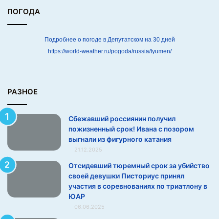
л
ПОГОДА
п
о
ж
Подробнее о погоде в Депутатском на 30 дней
и
https://world-weather.ru/pogoda/russia/tyumen/
з
н
е
н
РАЗНОЕ
н
ы
Сбежавший россиянин получил
й
пожизненный срок! Ивана с позором
с
выгнали из фигурного катания
р
21.12.2025
о
к
Отсидевший тюремный срок за убийство
!
своей девушки Писториус принял
И
участия в соревнованиях по триатлону в
в
ЮАР
а
06.06.2025
н