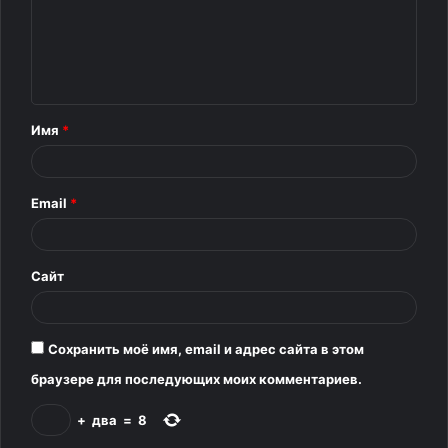
м
е
н
т
Имя
*
а
р
Email
*
и
й
*
Сайт
Сохранить моё имя, email и адрес сайта в этом
браузере для последующих моих комментариев.
+
два
=
8