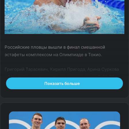
Российские пловцы вышли в финал смешанной
эстафеты комплексом на Олимпиаде в Токио.
Григорий Тарасевич, Кирилл Пригода, Арина Суркова
и Мария Каменева проплыли дистанцию за 3.43,73
Показать больше
секунды и вышли с седьмой строчки.
Победителями квалификации стали британцы,
представители США — вторые. Тройку лучших
замкнули китайцы.
Финал в этой дисциплине пройдет 30 июля.